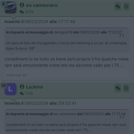
8
ex camionaro
4276
Inserito il
08/02/2024
alle:
17:17:48
In risposta al messaggio di
daniguid78
del
08/02/2024
alle
17:03:27
Un paio di foto del Kungsleden L'inizio del trekking e un po' di crioterapia
dopo 5 ore a -26°
complimenti io se tutto va bene sarò proprio lì fra qualche mese
npn sarà emozionante come ora ma siccome vado per i 75....
nonno pat 49
13
LaJena
1725
Inserito il
09/02/2024
alle:
09:33:41
In risposta al messaggio di
ex camionaro
del
08/02/2024
alle
17:17:48
complimenti io se tutto va bene sarò proprio lì fra qualche mese npn sarà
emozionante come ora ma siccome vado per i 75....