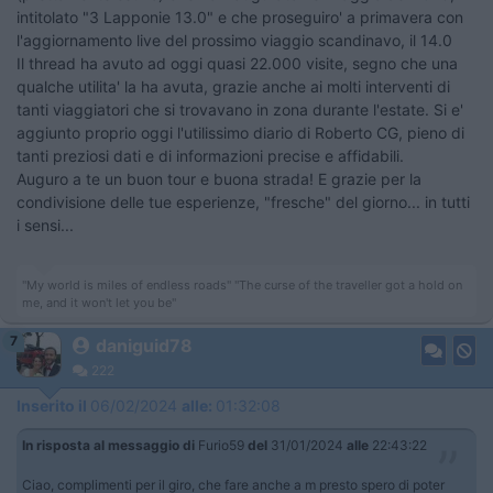
intitolato "3 Lapponie 13.0" e che proseguiro' a primavera con
l'aggiornamento live del prossimo viaggio scandinavo, il 14.0
Il thread ha avuto ad oggi quasi 22.000 visite, segno che una
qualche utilita' la ha avuta, grazie anche ai molti interventi di
tanti viaggiatori che si trovavano in zona durante l'estate. Si e'
aggiunto proprio oggi l'utilissimo diario di Roberto CG, pieno di
tanti preziosi dati e di informazioni precise e affidabili.
Auguro a te un buon tour e buona strada! E grazie per la
condivisione delle tue esperienze, "fresche" del giorno... in tutti
i sensi...
"My world is miles of endless roads" "The curse of the traveller got a hold on
me, and it won't let you be"
7
daniguid78
222
Inserito il
06/02/2024
alle:
01:32:08
In risposta al messaggio di
Furio59
del
31/01/2024
alle
22:43:22
Ciao, complimenti per il giro, che fare anche a m presto spero di poter