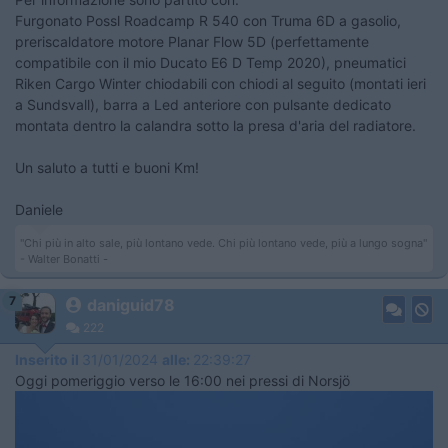
Furgonato Possl Roadcamp R 540 con Truma 6D a gasolio,
preriscaldatore motore Planar Flow 5D (perfettamente
compatibile con il mio Ducato E6 D Temp 2020), pneumatici
Riken Cargo Winter chiodabili con chiodi al seguito (montati ieri
a Sundsvall), barra a Led anteriore con pulsante dedicato
montata dentro la calandra sotto la presa d'aria del radiatore.
Un saluto a tutti e buoni Km!
Daniele
"Chi più in alto sale, più lontano vede. Chi più lontano vede, più a lungo sogna"
- Walter Bonatti -
7
daniguid78
222
Inserito il
31/01/2024
alle:
22:39:27
Oggi pomeriggio verso le 16:00 nei pressi di Norsjö