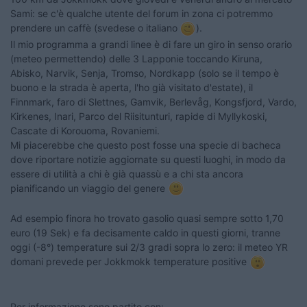
Sami: se c'è qualche utente del forum in zona ci potremmo
prendere un caffè (svedese o italiano
).
Il mio programma a grandi linee è di fare un giro in senso orario
(meteo permettendo) delle 3 Lapponie toccando Kiruna,
Abisko, Narvik, Senja, Tromso, Nordkapp (solo se il tempo è
buono e la strada è aperta, l'ho già visitato d'estate), il
Finnmark, faro di Slettnes, Gamvik, Berlevåg, Kongsfjord, Vardo,
Kirkenes, Inari, Parco del Riisitunturi, rapide di Myllykoski,
Cascate di Korouoma, Rovaniemi.
Mi piacerebbe che questo post fosse una specie di bacheca
dove riportare notizie aggiornate su questi luoghi, in modo da
essere di utilità a chi è già quassù e a chi sta ancora
pianificando un viaggio del genere
Ad esempio finora ho trovato gasolio quasi sempre sotto 1,70
euro (19 Sek) e fa decisamente caldo in questi giorni, tranne
oggi (-8°) temperature sui 2/3 gradi sopra lo zero: il meteo YR
domani prevede per Jokkmokk temperature positive
Per informazione sono partito con: