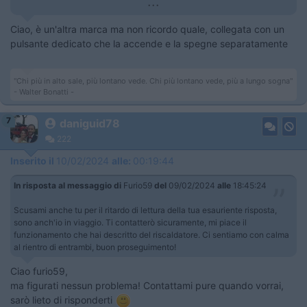
...
Ciao, è un'altra marca ma non ricordo quale, collegata con un
pulsante dedicato che la accende e la spegne separatamente
"Chi più in alto sale, più lontano vede. Chi più lontano vede, più a lungo sogna"
- Walter Bonatti -
7
daniguid78
222
Inserito il
10/02/2024
alle:
00:19:44
In risposta al messaggio di
Furio59
del
09/02/2024
alle
18:45:24
Scusami anche tu per il ritardo di lettura della tua esauriente risposta,
sono anch'io in viaggio. Ti contatterò sicuramente, mi piace il
funzionamento che hai descritto del riscaldatore. Ci sentiamo con calma
al rientro di entrambi, buon proseguimento!
Ciao furio59,
ma figurati nessun problema! Contattami pure quando vorrai,
sarò lieto di risponderti