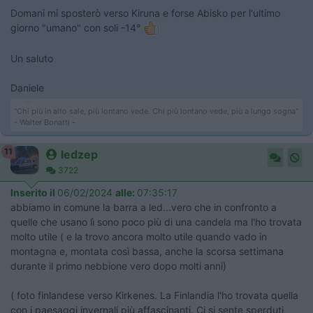
Domani mi sposterò verso Kiruna e forse Abisko per l'ultimo
giorno "umano" con soli -14°
Un saluto
Daniele
"Chi più in alto sale, più lontano vede. Chi più lontano vede, più a lungo sogna"
- Walter Bonatti -
11
ledzep
3722
Inserito il
06/02/2024
alle:
07:35:17
abbiamo in comune la barra a led...vero che in confronto a
quelle che usano lì sono poco più di una candela ma l'ho trovata
molto utile ( e la trovo ancora molto utile quando vado in
montagna e, montata così bassa, anche la scorsa settimana
durante il primo nebbione vero dopo molti anni)
( foto finlandese verso Kirkenes. La Finlandia l'ho trovata quella
con i paesaggi invernali più affascinanti. Ci si sente sperduti