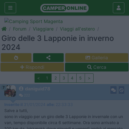
Forum
Viaggiare
Viaggi all'estero
Giro delle 3 Lapponie in inverno
2024
Galleria
Rispondi
Cerca
<
1
2
3
4
5
>
7
daniguid78
222
Inserito il
31/01/2024
alle:
22:33:33
Salve a tutti,
sono in viaggio per un giro delle 3 Lapponie in invernale con un
van, tempo disponibile circa 6 settimane. Ora sono arrivato a
100 km da Jokkmokk dove giovedì e venerdì andrò al mercato