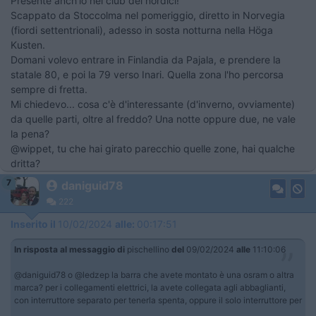
Presente anch'io nel club dei nordici!
Scappato da Stoccolma nel pomeriggio, diretto in Norvegia
(fiordi settentrionali), adesso in sosta notturna nella Höga
Kusten.
Domani volevo entrare in Finlandia da Pajala, e prendere la
statale 80, e poi la 79 verso Inari. Quella zona l'ho percorsa
sempre di fretta.
Mi chiedevo... cosa c'è d'interessante (d'inverno, ovviamente)
da quelle parti, oltre al freddo? Una notte oppure due, ne vale
la pena?
@wippet, tu che hai girato parecchio quelle zone, hai qualche
dritta?
7
daniguid78
222
Inserito il
10/02/2024
alle:
00:17:51
In risposta al messaggio di
pischellino
del
09/02/2024
alle
11:10:06
@daniguid78 o @ledzep la barra che avete montato è una osram o altra
marca? per i collegamenti elettrici, la avete collegata agli abbaglianti,
con interruttore separato per tenerla spenta, oppure il solo interruttore per