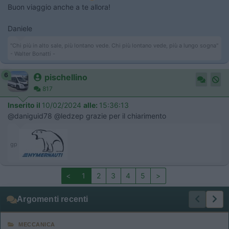
Buon viaggio anche a te allora!
Daniele
"Chi più in alto sale, più lontano vede. Chi più lontano vede, più a lungo sogna"
- Walter Bonatti -
6
pischellino
817
Inserito il
10/02/2024
alle:
15:36:13
@daniguid78 @ledzep grazie per il chiarimento
gp
<
1
2
3
4
5
>
Argomenti recenti
MECCANICA