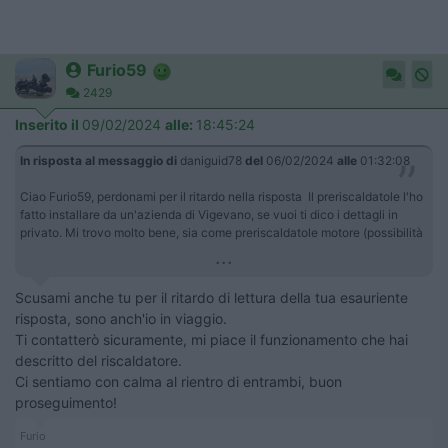
Furio59
2429
Inserito il
09/02/2024
alle:
18:45:24
In risposta al messaggio di
daniguid78
del
06/02/2024
alle
01:32:08
Ciao Furio59, perdonami per il ritardo nella risposta Il preriscaldatole l'ho
fatto installare da un'azienda di Vigevano, se vuoi ti dico i dettagli in
privato. Mi trovo molto bene, sia come preriscaldatole motore (possibilità
...
Scusami anche tu per il ritardo di lettura della tua esauriente
risposta, sono anch'io in viaggio.
Ti contatterò sicuramente, mi piace il funzionamento che hai
descritto del riscaldatore.
Ci sentiamo con calma al rientro di entrambi, buon
proseguimento!
Furio