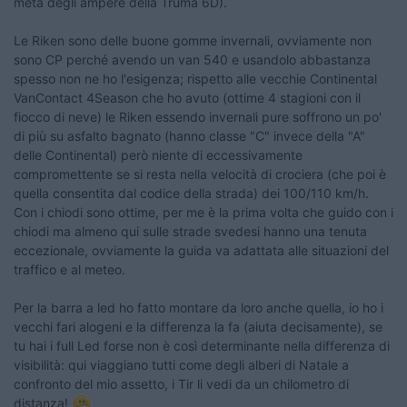
metà degli ampere della Truma 6D).
Le Riken sono delle buone gomme invernali, ovviamente non
sono CP perché avendo un van 540 e usandolo abbastanza
spesso non ne ho l'esigenza; rispetto alle vecchie Continental
VanContact 4Season che ho avuto (ottime 4 stagioni con il
fiocco di neve) le Riken essendo invernali pure soffrono un po'
di più su asfalto bagnato (hanno classe "C" invece della "A"
delle Continental) però niente di eccessivamente
compromettente se si resta nella velocità di crociera (che poi è
quella consentita dal codice della strada) dei 100/110 km/h.
Con i chiodi sono ottime, per me è la prima volta che guido con i
chiodi ma almeno qui sulle strade svedesi hanno una tenuta
eccezionale, ovviamente la guida va adattata alle situazioni del
traffico e al meteo.
Per la barra a led ho fatto montare da loro anche quella, io ho i
vecchi fari alogeni e la differenza la fa (aiuta decisamente), se
tu hai i full Led forse non è così determinante nella differenza di
visibilità: qui viaggiano tutti come degli alberi di Natale a
confronto del mio assetto, i Tir li vedi da un chilometro di
distanza!