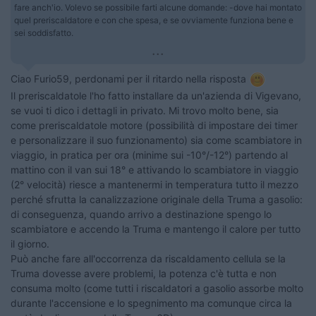
fare anch'io. Volevo se possibile farti alcune domande: -dove hai montato
quel preriscaldatore e con che spesa, e se ovviamente funziona bene e
sei soddisfatto.
...
Ciao Furio59, perdonami per il ritardo nella risposta
Il preriscaldatole l'ho fatto installare da un'azienda di Vigevano,
se vuoi ti dico i dettagli in privato. Mi trovo molto bene, sia
come preriscaldatole motore (possibilità di impostare dei timer
e personalizzare il suo funzionamento) sia come scambiatore in
viaggio, in pratica per ora (minime sui -10°/-12°) partendo al
mattino con il van sui 18° e attivando lo scambiatore in viaggio
(2° velocità) riesce a mantenermi in temperatura tutto il mezzo
perché sfrutta la canalizzazione originale della Truma a gasolio:
di conseguenza, quando arrivo a destinazione spengo lo
scambiatore e accendo la Truma e mantengo il calore per tutto
il giorno.
Può anche fare all'occorrenza da riscaldamento cellula se la
Truma dovesse avere problemi, la potenza c'è tutta e non
consuma molto (come tutti i riscaldatori a gasolio assorbe molto
durante l'accensione e lo spegnimento ma comunque circa la