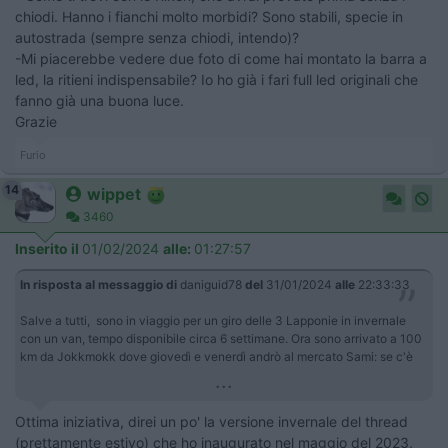
chiodi. Hanno i fianchi molto morbidi? Sono stabili, specie in
autostrada (sempre senza chiodi, intendo)?
-Mi piacerebbe vedere due foto di come hai montato la barra a
led, la ritieni indispensabile? Io ho già i fari full led originali che
fanno già una buona luce.
Grazie
Furio
14
wippet
3460
Inserito il
01/02/2024
alle:
01:27:57
In risposta al messaggio di
daniguid78
del
31/01/2024
alle
22:33:33
Salve a tutti, sono in viaggio per un giro delle 3 Lapponie in invernale
con un van, tempo disponibile circa 6 settimane. Ora sono arrivato a 100
km da Jokkmokk dove giovedì e venerdì andrò al mercato Sami: se c'è
...
Ottima iniziativa, direi un po' la versione invernale del thread
(prettamente estivo) che ho inaugurato nel maggio del 2023,