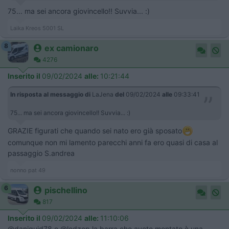
75... ma sei ancora giovincello!! Suvvia... :)
Laika Kreos 5001 SL
8
ex camionaro
4276
Inserito il
09/02/2024
alle:
10:21:44
In risposta al messaggio di
LaJena
del
09/02/2024
alle
09:33:41
75... ma sei ancora giovincello!! Suvvia... :)
GRAZIE figurati che quando sei nato ero già sposato
comunque non mi lamento parecchi anni fa ero quasi di casa al
passaggio S.andrea
nonno pat 49
6
pischellino
817
Inserito il
09/02/2024
alle:
11:10:06
@daniguid78 o @ledzep la barra che avete montato è una