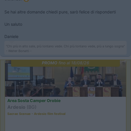
Se hai altre domande chiedi pure, sarò felice di risponderti
Un saluto
Daniele
"Chi più in alto sale, più lontano vede. Chi più lontano vede, più a lungo sogna"
- Walter Bonatti -
PROMO
fino al 18/08/26
Area Sosta Camper Orobie
Ardesio
(BG)
Sacrae Scenae - Ardesio film festival