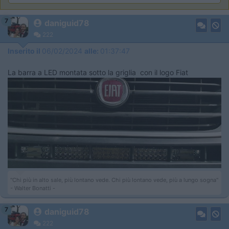
7
daniguid78
222
Inserito il
06/02/2024
alle:
01:37:47
La barra a LED montata sotto la griglia con il logo Fiat
"Chi più in alto sale, più lontano vede. Chi più lontano vede, più a lungo sogna"
- Walter Bonatti -
7
daniguid78
222