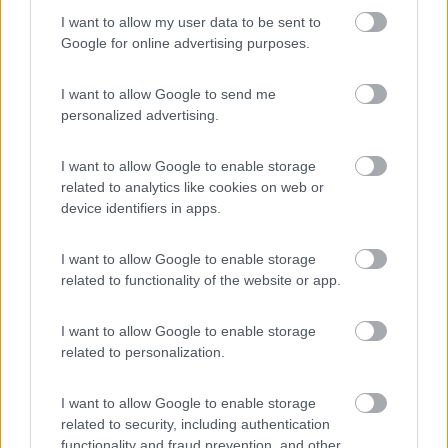
).
I want to allow my user data to be sent to
E un mezzo piccolo e datato,un WEINSEBERG METEOR 590M
Google for online advertising purposes.
ma ad un prezzo favorevole.
Se ti interessa lo vedi qui:
I want to allow Google to send me
http://www.caravan-web.gr/selid...
personalized advertising.
Clica sulla pianta per vedere le foto.
I want to allow Google to enable storage
related to analytics like cookies on web or
Se non te la cavi con l'inglese o il tedesco,chiamami per
device identifiers in apps.
parlargli.
Scusate per gli errori di ortografia,ma sono....greco e per di piu
I want to allow Google to enable storage
la mia tastiera,e greca pure lei,quindi niente... accenti.
related to functionality of the website or app.
I want to allow Google to enable storage
related to personalization.
I want to allow Google to enable storage
related to security, including authentication
functionality and fraud prevention, and other