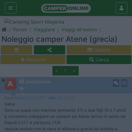
Forum
Viaggiare
Viaggi all'estero
Noleggio camper Atene (grecia)
Galleria
Rispondi
Cerca
<
1
>
9
andamiano
1
Inserito il
02/05/2017
alle:
18:05:56
Salve
Sono un papà con mamma (entrambi 41) e due figli (9 e 7 anni)
e vorremmo noleggiare un camper ad Atene (arrivo in aereo da
Napoli il 27.7 e partenza 17.8)
oppure andare con la nave in albania o grecia da brindisi e