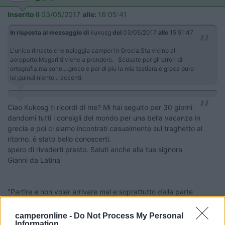
Inserito il
03/05/2017
alle:
16:05:41
In risposta al messaggio di
kukosg
del
03/05/2017
alle
15:51:47
L'unico rimasto,che noleggia camper in Grecia.Sta vicino al
aeroporto.Magari ti viene a prendere. Scusate per gli errori di
ortografia,ma sono....greco e per di piu la mia tastiera,e greca pure
lei,quindi niente... accenti.
Ciao Kukosg ti ricordi di me? Mi hai seguito per 30 giorni
dandomi tutti i consigli del mondo per una bella vacanza in
grecia e poi ci siamo incontrati casualmente sul traghetto al
ritorno. è stato bello conoscerti.
spero di rivederti presto. Saluti anche alla tua signora
Gianni da Latina
"Partire e non voler arrivare mai e soprattutto dalla parte
opposta di dove va la massa!!!"
camperonline -
Do Not Process My Personal
Information