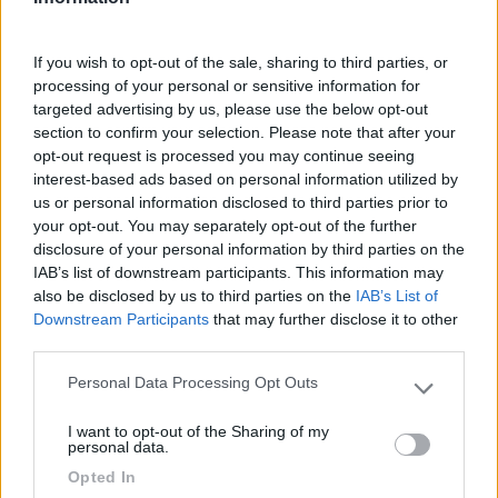
21
alexf
9999
If you wish to opt-out of the sale, sharing to third parties, or
processing of your personal or sensitive information for
Inserito il
03/05/2017
alle:
16:49:52
targeted advertising by us, please use the below opt-out
In risposta al messaggio di
section to confirm your selection. Please note that after your
kukosg
del
03/05/2017
alle
15:51:47
opt-out request is processed you may continue seeing
L'unico rimasto,che noleggia camper in Grecia.Sta vicino al
interest-based ads based on personal information utilized by
aeroporto.Magari ti viene a prendere. Scusate per gli errori di
us or personal information disclosed to third parties prior to
ortografia,ma sono....greco e per di piu la mia tastiera,e greca pure
your opt-out. You may separately opt-out of the further
lei,quindi niente... accenti.
disclosure of your personal information by third parties on the
IAB’s list of downstream participants. This information may
also be disclosed by us to third parties on the
IAB’s List of
redo sia quello che conosco anch'io e che poi sarebbe anche il
Downstream Participants
that may further disclose it to other
concessionario Hymer per la Grecia.
third parties.
La moglie gestisce in estate l'area di sosta di Kalogria dove si
recan appunto diversi camper presi a noleggio dal marito.
Personal Data Processing Opt Outs
Please note that this website/app uses one or more Google
Buona vacanza
services and may gather and store information including but
I want to opt-out of the Sharing of my
not limited to your visit or usage behaviour. You may click to
personal data.
grant or deny consent to Google and its third-party tags to
Opted In
Alessandro
use your data for below specified purposes in below Google