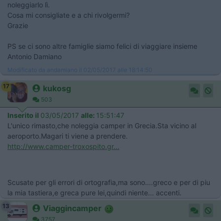
noleggiarlo lì.
Cosa mi consigliate e a chi rivolgermi?
​Grazie
PS se ci sono altre famiglie siamo felici di viaggiare insieme
Antonio Damiano
Modificato da andamiano il 02/05/2017 alle 18:14:50
17
kukosg
503
Inserito il
03/05/2017
alle:
15:51:47
L'unico rimasto,che noleggia camper in Grecia.Sta vicino al
aeroporto.Magari ti viene a prendere.
http://www.camper-troxospito.gr...
Scusate per gli errori di ortografia,ma sono....greco e per di piu
la mia tastiera,e greca pure lei,quindi niente... accenti.
13
Viaggincamper
3757