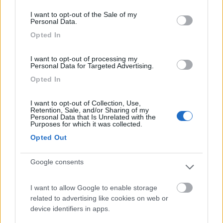
consent section.
_____________________
I want to opt-out of the Sale of my
Personal Data.
La vita è un viaggio,
Opted In
chi viaggia vive due volte.
17
kukosg
I want to opt-out of processing my
503
Personal Data for Targeted Advertising.
Inserito il
05/05/2017
alle:
11:40:52
Opted In
In risposta al messaggio di
andamiano
del
02/05/2017
alle
18:05:56
I want to opt-out of Collection, Use,
Retention, Sale, and/or Sharing of my
Salve Sono un papà con mamma (entrambi 41) e due figli (9 e 7 anni) e
Personal Data that Is Unrelated with the
vorremmo noleggiare un camper ad Atene (arrivo in aereo da Napoli il
Purposes for which it was collected.
27.7 e partenza 17.8) oppure andare con la nave in albania o grecia da
Opted Out
brindisi
...
Google consents
Purtroppo CAMPER-CLUB,non ha mezzi disponibili per
I want to allow Google to enable storage
quel'periodo.Esiste ancora un mezzo libero da CARAVAN-
related to advertising like cookies on web or
EXPERT (
device identifiers in apps.
http://www.camper-troxospito.gr...