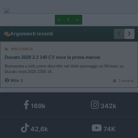
<
1
>
Argomenti recenti
MECCANICA
Ducato 2020 2.3 140 CV esce la prima marcia
Buonasera a tutti,come descritto nel titolo posseggo un Mclouis su
Ducato mod.2020 2300 14...
Milo 1
7 minuti fa
169k
342k
42,6k
74K