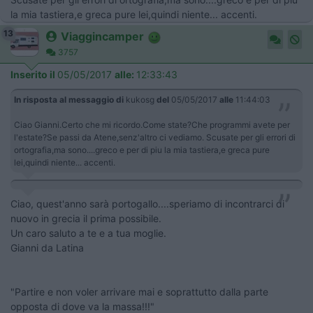
la mia tastiera,e greca pure lei,quindi niente... accenti.
13
Viaggincamper
3757
Inserito il
05/05/2017
alle:
12:33:43
In risposta al messaggio di
kukosg
del
05/05/2017
alle
11:44:03
Ciao Gianni.Certo che mi ricordo.Come state?Che programmi avete per
l'estate?Se passi da Atene,senz'altro ci vediamo. Scusate per gli errori di
ortografia,ma sono....greco e per di piu la mia tastiera,e greca pure
lei,quindi niente... accenti.
Ciao, quest'anno sarà portogallo....speriamo di incontrarci di
nuovo in grecia il prima possibile.
Un caro saluto a te e a tua moglie.
Gianni da Latina
"Partire e non voler arrivare mai e soprattutto dalla parte
opposta di dove va la massa!!!"