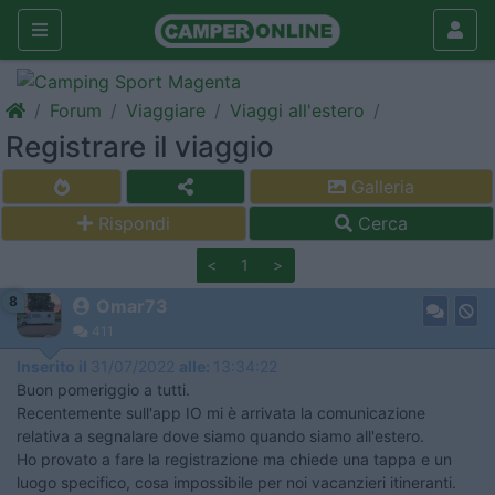
Forum
Viaggiare
Viaggi all'estero
Registrare il viaggio
Galleria
Rispondi
Cerca
<
1
>
8
Omar73
411
Inserito il
31/07/2022
alle:
13:34:22
Buon pomeriggio a tutti.
Recentemente sull'app IO mi è arrivata la comunicazione
relativa a segnalare dove siamo quando siamo all'estero.
Ho provato a fare la registrazione ma chiede una tappa e un
luogo specifico, cosa impossibile per noi vacanzieri itineranti.