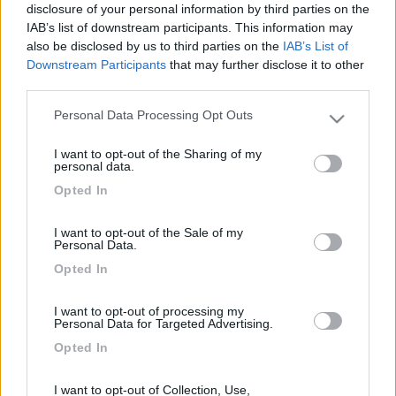
disclosure of your personal information by third parties on the
Rucki
IAB’s list of downstream participants. This information may
22
jana
also be disclosed by us to third parties on the
IAB’s List of
Downstream Participants
that may further disclose it to other
18831
third parties.
Inserito il
01/08/2022
alle:
18:54:01
Mah... Io ogni sera se ci siamo spostati comunico tramite
Personal Data Processing Opt Outs
Please note that this website/app uses one or more Google
whatsapp ai nostri figli la posizione precisa, piu di cosi, vuol dire
services and may gather and store information including but
che ci cercheranno loro. :)
I want to opt-out of the Sharing of my
not limited to your visit or usage behaviour. You may click to
personal data.
grant or deny consent to Google and its third-party tags to
Jana - Mente Semplice tessera n.3 Komu neni zhury dano, v apatice nekoupi.
Opted In
use your data for below specified purposes in below Google
Modificato da jana il 02/08/2022 alle 11:20:10
consent section.
I want to opt-out of the Sale of my
9
Rucki
Personal Data.
1447
Opted In
Inserito il
01/08/2022
alle:
19:06:56
OK ora capisco cosa serve . Grazie
I want to opt-out of processing my
Personal Data for Targeted Advertising.
Rucki
Opted In
I want to opt-out of Collection, Use,