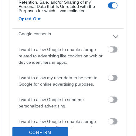
Retention, Sale, and/or Sharing of my
Personal Data that Is Unrelated with the
Purposes for which it was collected.
Opted Out
Google consents
I want to allow Google to enable storage
related to advertising like cookies on web or
device identifiers in apps.
17
Apollo 13
3113
I want to allow my user data to be sent to
Google for online advertising purposes.
Inserito il
01/08/2022
alle:
23:01:24
Io consulto sempre viaggiaresicuri.it, ma non mi sono mai
registrato.
I want to allow Google to send me
personalized advertising.
Lo stolto non sa tacere
8
Omar73
I want to allow Google to enable storage
411
related to analytics like cookies on web or
CONFIRM
device identifiers in apps.
Inserito il
02/08/2022
alle:
07:12:12