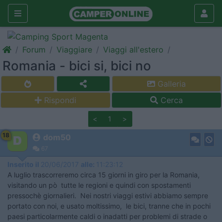
Forum
Viaggiare
Viaggi all'estero
Romania - bici si, bici no
Galleria
Rispondi
Cerca
<
1
>
18
dom50
67
Inserito il
20/06/2017
alle:
11:23:12
A luglio trascorreremo circa 15 giorni in giro per la Romania,
visitando un pò tutte le regioni e quindi con spostamenti
pressochè giornalieri. Nei nostri viaggi estivi abbiamo sempre
portato con noi, e usato moltissimo, le bici, tranne che in pochi
paesi particolarmente caldi o inadatti per problemi di strade o