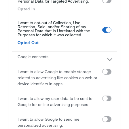
Personal Data for Targeted Advertising.
Opted In
Inserito il
21/06/2017
alle:
11:42:45
Ringrazio gli amici per i suggerimenti e le informazioni, che mi
hanno convinto che non vale la pena portare le bici. Forse una
I want to opt-out of Collection, Use,
Retention, Sale, and/or Sharing of my
sola per qualche occasionale esigenza.
Personal Data that Is Unrelated with the
Le vostre risposte sono state quindi molto utili.
Purposes for which it was collected.
Per Max il ringraziamento è duplice, in quanto sto utilizzando
Opted Out
anche il suo articolatissimo diario per pianificare il viaggio.
Saluti e buone vacanze
Google consents
Domenico che non vuole smetterla di viaggiare
PROMO
fino al 09/08/26
I want to allow Google to enable storage
related to advertising like cookies on web or
device identifiers in apps.
I want to allow my user data to be sent to
Area Sosta Camper Orobie
Google for online advertising purposes.
Ardesio
(BG)
Ardesio in scatola
I want to allow Google to send me
personalized advertising.