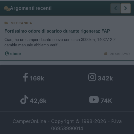
Argomenti recenti
MECCANICA
Fortissimo odore di scarico durante rigeneraz FAP
Ciao, ho un camper ducato nuovo con circa 3000km, 140CV 2.2,
cambio manuale abbiamo verif...
sicce
Ieri alle: 22:40
169k
342k
42,6k
74K
CamperOnLine - Copyright © 1998-2026 - P.Iva
06953990014