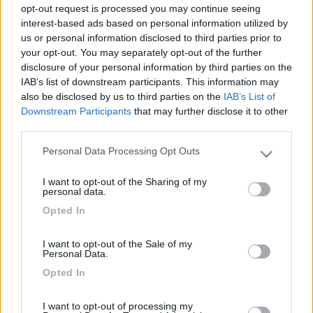
18827
opt-out request is processed you may continue seeing
interest-based ads based on personal information utilized by
Inserito il
20/06/2017
alle:
17:51:46
us or personal information disclosed to third parties prior to
Non abbiamo fatto la delta del Danubio percio non so li, ma le
your opt-out. You may separately opt-out of the further
bici x i giri cicloturisttici direi che non servono. Non ci sono le
disclosure of your personal information by third parties on the
ciclabili e le strade sono parecchio traficate e anche mosse
IAB’s list of downstream participants. This information may
salita discesa. Noi le avevamo, in quel periodo giravamo molto
also be disclosed by us to third parties on the
IAB’s List of
in bici ma in Romania non sono servite.
Downstream Participants
that may further disclose it to other
Komu neni zhury dano, v apatice nekoupi.
third parties.
17
ciarliromeo
1257
Personal Data Processing Opt Outs
Please note that this website/app uses one or more Google
services and may gather and store information including but
Inserito il
20/06/2017
alle:
19:55:18
I want to opt-out of the Sharing of my
not limited to your visit or usage behaviour. You may click to
se giri sempre io non le porterei un peso e un problema in meno
personal data.
grant or deny consent to Google and its third-party tags to
[tutto il mondo è paese] se prendi taxi contratta prima noi a
Opted In
use your data for below specified purposes in below Google
Bucarest ci è costato un po caro
consent section.
.se vai ha vedere i monasteri sono molto belli
I want to opt-out of the Sale of my
se non trovi campig chiedi nei ristoranti che hanno i giardini a
Personal Data.
noi han messo anche elettricità
Opted In
buon viaggio ciao Carla
18
dom50
I want to opt-out of processing my
67