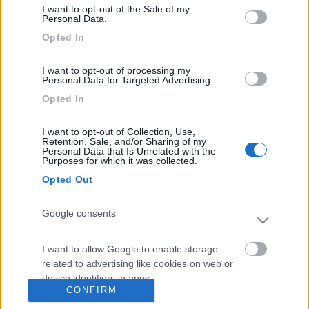
Sonnenstrabe.
I want to opt-out of the Sale of my
Personal Data.
posizione ottima
Buona oktober
Opted In
9
gstefano
I want to opt-out of processing my
64
Personal Data for Targeted Advertising.
Inserito il
30/08/2018
alle:
07:45:46
Opted In
In risposta al messaggio di
arsenio lupin
del
29/08/2018
alle
21:29:20
I want to opt-out of Collection, Use,
Retention, Sale, and/or Sharing of my
ciao la sfilata inaugurale dell' oktoberfest è gratuita, ci si mette lato
Personal Data that Is Unrelated with the
strada ad assistere tranquillamente, naturalmente occorre essere
Purposes for which it was collected.
presenti un po prima per essere davanti altrimenti non vedi niente. si
Opted Out
paga se
...
Google consents
Grazie mille del chiarimento!!
I want to allow Google to enable storage
<
1
>
related to advertising like cookies on web or
device identifiers in apps.
Argomenti recenti
CONFIRM