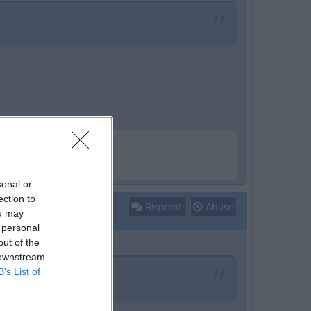
sonal or
ection to
Rispondi
Abuso
ou may
 personal
out of the
 downstream
B’s List of
 fuori dal camping.