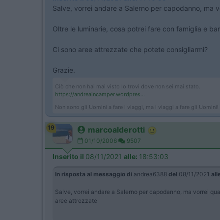
Salve, vorrei andare a Salerno per capodanno, ma vo
Oltre le luminarie, cosa potrei fare con famiglia e ba
Ci sono aree attrezzate che potete consigliarmi?
Grazie.
Ciò che non hai mai visto lo trovi dove non sei mai stato.
https://andreaincamper.wordpres...
Non sono gli Uomini a fare i viaggi, ma i viaggi a fare gli Uomini!
19
marcoalderotti
01/10/2006
9507
Inserito il
08/11/2021
alle:
18:53:03
In risposta al messaggio di
andrea6388
del
08/11/2021
all
Salve, vorrei andare a Salerno per capodanno, ma vorrei qualc
aree attrezzate