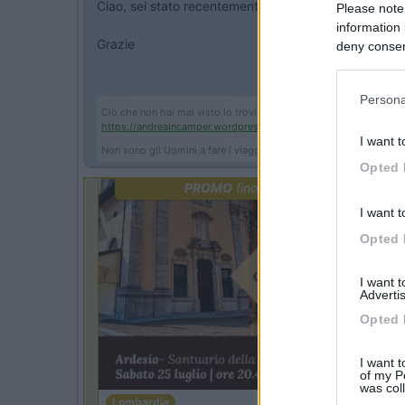
Ciao, sei stato recentemente al camping? Hai cose da
Please note
information 
Grazie
deny consent
in below Go
Persona
Ciò che non hai mai visto lo trovi dove non sei mai stato.
https://andreaincamper.wordpres...
I want t
Non sono gli Uomini a fare i viaggi, ma i viaggi a fare gli Uomini!
Opted 
PROMO
fino al 25/08/26
I want t
Opted 
I want 
Advertis
Opted 
I want t
of my P
was col
Lombardia