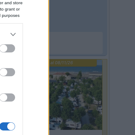
er and store
to grant or
ed purposes
PROMO
fino al 08/11/26
Emilia Romagna