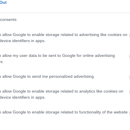
Out
Area Sosta Camper Orobie
Ardesio
(BG)
A levar l'ombra da terra
B
consents
o allow Google to enable storage related to advertising like cookies on
evice identifiers in apps.
o allow my user data to be sent to Google for online advertising
ardino della Minerva. In Provincia di Salerno, La Certosa di Padula che 
s.
perdido. Il miglior ordin mio è l'esser confuso. luigino (luigino)
to allow Google to send me personalized advertising.
o allow Google to enable storage related to analytics like cookies on
evice identifiers in apps.
, .... e tantissimi altri posti nei dintorni.
o allow Google to enable storage related to functionality of the website
perdido. Il miglior ordin mio è l'esser confuso. luigino (luigino)