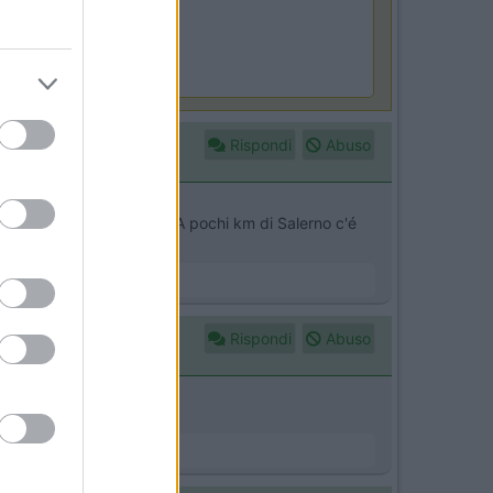
Camper Park Rimini
Miramare
(RN)
enefit Card
Rispondi
Abuso
merita da sola una visita. A pochi km di Salerno c'é
Rispondi
Abuso