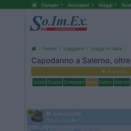
Camper
Accessori
Viaggi
Sos
Forum
Viaggiare
Viaggi in Italia
Capodanno a Salerno, oltre 
Rispondi
Sosta
Gruppi
Compagni
Italia
Estero
Marchi
20
andrea6388
06/03/2006
1714
Inserito il
08/11/2021
alle:
11:10:55