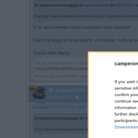
In risposta al messaggio di
marcoalderotti
del
08/11/2021
a
Prenota l'area altrimenti non trovi posto,è capitato a me ann
Si si, sicuramente vorrei prenotare visto periodo!
Solo che leggo di aree aperte, poi chiuse, tutto un 
Grazie mille Marco
camperonl
Ciò che non hai mai visto lo trovi dove non sei mai stato.
https://andreaincamper.wordpres...
Non sono gli Uomini a fare i viaggi, ma i viaggi a fare gli Uomini!
If you wish 
sensitive in
20
andrea6388
confirm you
06/03/2006
1714
continue se
Inserito il
09/11/2021
alle:
07:19:02
information 
further disc
In risposta al messaggio di
koccinella
del
08/11/2021
alle
2
participants
Downstream 
Ciao, noi avevamo prenotato al camping lido di Salerno, sul m