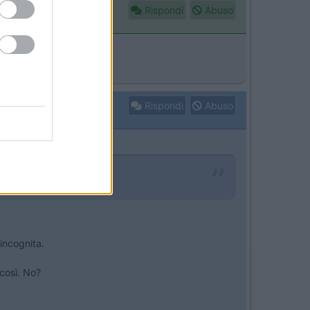
Rispondi
Abuso
Rispondi
Abuso
.
'incognita.
 così. No?