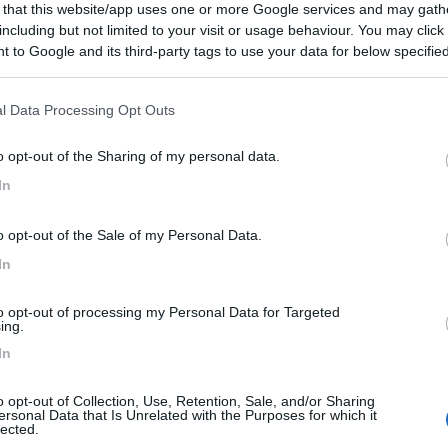
 consigliarmi, magari qualche altro luogo da visitare.
 that this website/app uses one or more Google services and may gath
including but not limited to your visit or usage behaviour. You may click 
 to Google and its third-party tags to use your data for below specifi
ogle consent section.
l Data Processing Opt Outs
o opt-out of the Sharing of my personal data.
In
EVENTO
09/08/26
o opt-out of the Sale of my Personal Data.
In
to opt-out of processing my Personal Data for Targeted
ing.
In
o opt-out of Collection, Use, Retention, Sale, and/or Sharing
ersonal Data that Is Unrelated with the Purposes for which it
lected.
Lombardia