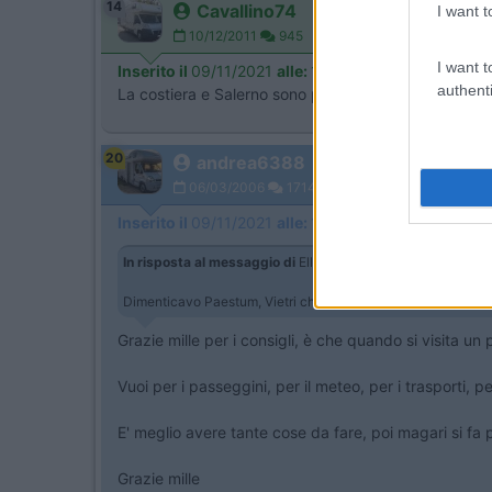
14
Cavallino74
I want t
10/12/2011
945
I want t
Inserito il
09/11/2021
alle:
14:12:29
authenti
La costiera e Salerno sono piene di meraviglie..tre g
20
andrea6388
06/03/2006
1714
Inserito il
09/11/2021
alle:
15:27:33
In risposta al messaggio di
Elletufo
del
09/11/2021
alle
12:
Dimenticavo Paestum, Vietri che sta attaccata a Salerno, .... e 
Grazie mille per i consigli, è che quando si visita 
Vuoi per i passeggini, per il meteo, per i trasporti, p
E' meglio avere tante cose da fare, poi magari si fa 
Grazie mille