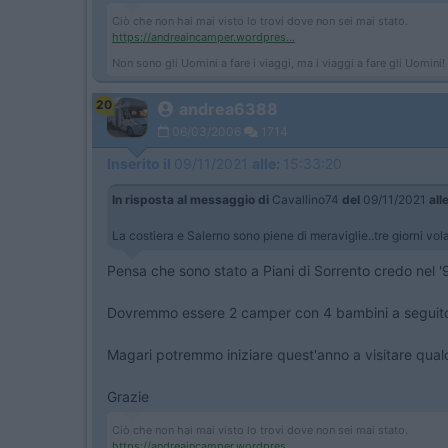
Ciò che non hai mai visto lo trovi dove non sei mai stato.
https://andreaincamper.wordpres...
Non sono gli Uomini a fare i viaggi, ma i viaggi a fare gli Uomini!
20
andrea6388
06/03/2006
1714
Inserito il
09/11/2021
alle:
15:33:20
In risposta al messaggio di
Cavallino74
del
09/11/2021
all
La costiera e Salerno sono piene di meraviglie..tre giorni vo
Pensa che sono stato a Piani di Sorrento credo nel '
Dovremmo essere 2 camper con 4 bambini a seguito, d
Magari potremmo iniziare quest'anno a visitare qual
Grazie
Ciò che non hai mai visto lo trovi dove non sei mai stato.
https://andreaincamper.wordpres...