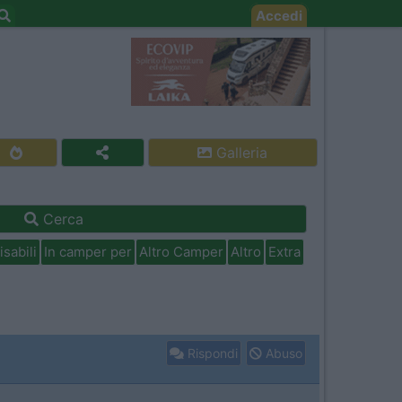
Accedi
Galleria
Cerca
isabili
In camper per
Altro Camper
Altro
Extra
Rispondi
Abuso