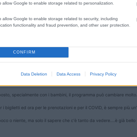
o allow Google to enable storage related to personalization.
o allow Google to enable storage related to security, including
cation functionality and fraud prevention, and other user protection.
iorni volano.
CONFIRM
23:02
Data Deletion
Data Access
Privacy Policy
tantissimi altri posti nei dintorni.
un posto, specialmente con i bambini, il programma può cambiare molto
er i biglietti ed ora per le prenotazioni e per il COVID, è sempre più un
poco o niente, ma solo il sapere che c'è tanto da vedere....è già bello