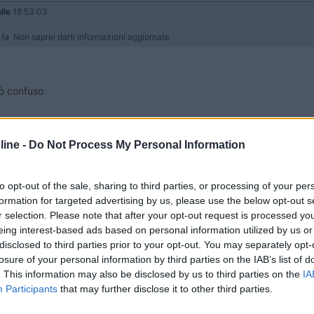
lle
18:53:03
i fa Non saprei darti informazioni aggiornate
pò confuso.
ine -
Do Not Process My Personal Information
to opt-out of the sale, sharing to third parties, or processing of your per
formation for targeted advertising by us, please use the below opt-out s
r selection. Please note that after your opt-out request is processed y
eing interest-based ads based on personal information utilized by us or
disclosed to third parties prior to your opt-out. You may separately opt-
losure of your personal information by third parties on the IAB’s list of
0:05:29
. This information may also be disclosed by us to third parties on the
IA
Participants
that may further disclose it to other third parties.
are , con navetta per salerno ed in alternativa anche il bus di linea con fermata