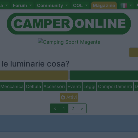
ta
Forum
Community
COL
Magazine
le luminarie cosa?
Meccanica
Cellula
Accessori
Eventi
Leggi
Comportamenti
D
Attivi
<
1
2
>