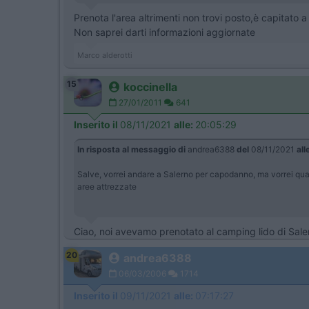
Prenota l'area altrimenti non trovi posto,è capitato 
Non saprei darti informazioni aggiornate
Marco alderotti
15
koccinella
27/01/2011
641
Inserito il
08/11/2021
alle:
20:05:29
In risposta al messaggio di
andrea6388
del
08/11/2021
all
Salve, vorrei andare a Salerno per capodanno, ma vorrei qualc
aree attrezzate
Ciao, noi avevamo prenotato al camping lido di Saler
20
andrea6388
06/03/2006
1714
Inserito il
09/11/2021
alle:
07:17:27