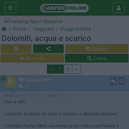
Forum
Viaggiare
Viaggi in Italia
Dolomiti, acqua e scarico
Galleria
Rispondi
Cerca
<
1
2
>
6
SasukeZRH
108
Inserito il
07/01/2021
alle:
09:58:04
Ciao a tutti,
comprato il camper da poco e la testa va alla bella stagione.
Complice l'home office vorremmo girare molto quest'estate e