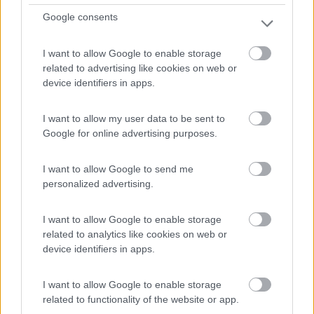
logistica), di trovare il posto adatto ed in regola.
Per cui gli zozzoni non sono "categorizzabili"
Google consents
Molto spesso ho letto di persone convinte che l'unica possibilità
I want to allow Google to enable storage
di fare CS sia solo entrando in camping o in area attrezzata,
related to advertising like cookies on web or
ignorando di fatto tutto il mondo di possibilità lecite e regolari
device identifiers in apps.
lungo le strade
I want to allow my user data to be sent to
Così, tanto per dare due dritte... personalmente ho una lista
Google for online advertising purposes.
infinita di CS di questo tipo di cose, con coordinate GPS...
senza bisogno di "abusare" delle povere fontanelle.
Potrei riempire mezzo topic di suggerimenti simili
I want to allow Google to send me
personalized advertising.
Bolzano, CS gratuito di fronte al cimitero
I want to allow Google to enable storage
related to analytics like cookies on web or
device identifiers in apps.
I want to allow Google to enable storage
related to functionality of the website or app.