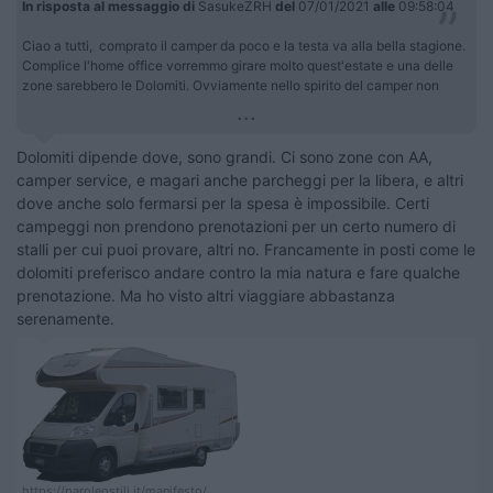
In risposta al messaggio di
SasukeZRH
del
07/01/2021
alle
09:58:04
Ciao a tutti, comprato il camper da poco e la testa va alla bella stagione.
Complice l'home office vorremmo girare molto quest'estate e una delle
zone sarebbero le Dolomiti. Ovviamente nello spirito del camper non
...
Dolomiti dipende dove, sono grandi. Ci sono zone con AA,
camper service, e magari anche parcheggi per la libera, e altri
dove anche solo fermarsi per la spesa è impossibile. Certi
campeggi non prendono prenotazioni per un certo numero di
stalli per cui puoi provare, altri no. Francamente in posti come le
dolomiti preferisco andare contro la mia natura e fare qualche
prenotazione. Ma ho visto altri viaggiare abbastanza
serenamente.
https://paroleostili.it/manifesto/