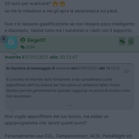
50 euro per scaricare?
se me lo chiedono a me gli apro la saracinesca sui piedi.
Non c'è nessuna giustificazione se non l'essere poco intelligente
e disonesto. Vabbè tutto ma i subdotati e i ladri non li sopporto.
8
Gege01
2094
Inserito il
07/01/2021
alle:
20:13:47
In risposta al messaggio di
nanonet
del
07/01/2021
alle
16:12:51
Il concetto di rifornire dalle fontanelle, è da considerarsi come
approfittare dell'occasione per fare pieno al serbatoio delle chiare.
Questo perchè generalmente quando raggiungi un punto di scarico (che
non sia presso
...
Non voglio approfittare del tuo lavoro, ma esiste un
app/programma che riporti questi punti?
Personalmente uso COL, Campercontact, ACSI, Park4Night ed