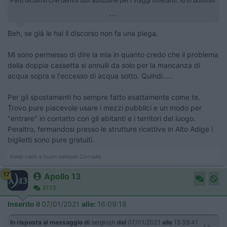
Però diciamo che deriva dall'abitudine per i viaggi itineranti. Io in dolomiti
...
Beh, se già le hai il discorso non fa una piega.
Mi sono permesso di dire la mia in quanto credo che il problema
della doppia cassetta si annulli da solo per la mancanza di
acqua sopra e l'eccesso di acqua sotto. Quindi.....
Per gli spostamenti ho sempre fatto esattamente come te.
Trovo pure piacevole usare i mezzi pubblici e un modo per
"entrare" in contatto con gli abitanti e i territori del luogo.
Peraltro, fermandosi presso le strutture ricettive in Alto Adige i
biglietti sono pure gratuiti.
Keep calm e buon camper Corrado
17
Apollo 13
3113
Inserito il
07/01/2021
alle:
16:09:18
In risposta al messaggio di
sergiozh
del
07/01/2021
alle
15:38:41