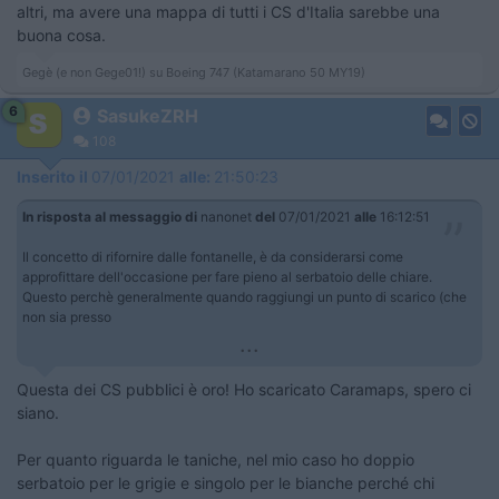
altri, ma avere una mappa di tutti i CS d'Italia sarebbe una
buona cosa.
Gegè (e non Gege01!) su Boeing 747 (Katamarano 50 MY19)
6
SasukeZRH
108
Inserito il
07/01/2021
alle:
21:50:23
In risposta al messaggio di
nanonet
del
07/01/2021
alle
16:12:51
Il concetto di rifornire dalle fontanelle, è da considerarsi come
approfittare dell'occasione per fare pieno al serbatoio delle chiare.
Questo perchè generalmente quando raggiungi un punto di scarico (che
non sia presso
...
Questa dei CS pubblici è oro! Ho scaricato Caramaps, spero ci
siano.
Per quanto riguarda le taniche, nel mio caso ho doppio
serbatoio per le grigie e singolo per le bianche perché chi