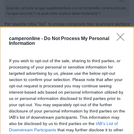
Quando caricate acqua supplementare con le fontanelle come scaricate
l'acqua vecchia ? va pure nello scarico della fontanella ?
Per quanta roba "bio" tu possa comprare devi scaricare sempre
nei camper service perché sono collegati alla rete fognaria e
quindi all'impianto di depurazione.
camperonline -
Do Not Process My Personal
Information
Se carichi 200 litri di acqua dovrai viaggiare con due quintali di
acqua e scaricare 200 litri di acqua.
If you wish to opt-out of the sale, sharing to third parties, or
Lo stolto non sa tacere
processing of your personal or sensitive information for
targeted advertising by us, please use the below opt-out
20
nanonet
section to confirm your selection. Please note that after your
11351
opt-out request is processed you may continue seeing
interest-based ads based on personal information utilized by
Inserito il
07/01/2021
alle:
16:12:51
us or personal information disclosed to third parties prior to
In risposta al messaggio di
sergiozh
del
07/01/2021
alle
15:38:41
your opt-out. You may separately opt-out of the further
disclosure of your personal information by third parties on the
Quando caricate acqua supplementare con le fontanelle come scaricate
IAB’s list of downstream participants. This information may
l'acqua vecchia ? va pure nello scarico della fontanella ?
also be disclosed by us to third parties on the
IAB’s List of
Downstream Participants
that may further disclose it to other
Il "concetto" di rifornire dalle fontanelle, è da considerarsi come