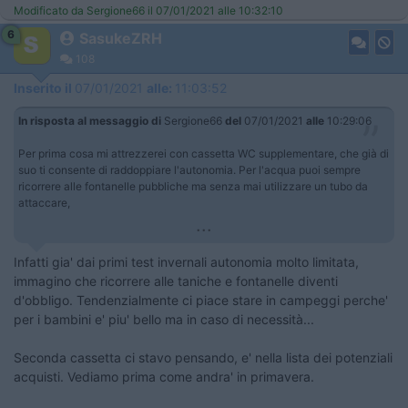
Modificato da Sergione66 il 07/01/2021 alle 10:32:10
6
SasukeZRH
108
Inserito il
07/01/2021
alle:
11:03:52
In risposta al messaggio di
Sergione66
del
07/01/2021
alle
10:29:06
Per prima cosa mi attrezzerei con cassetta WC supplementare, che già di
suo ti consente di raddoppiare l'autonomia. Per l'acqua puoi sempre
ricorrere alle fontanelle pubbliche ma senza mai utilizzare un tubo da
attaccare,
...
Infatti gia' dai primi test invernali autonomia molto limitata,
immagino che ricorrere alle taniche e fontanelle diventi
d'obbligo. Tendenzialmente ci piace stare in campeggi perche'
per i bambini e' piu' bello ma in caso di necessità...
Seconda cassetta ci stavo pensando, e' nella lista dei potenziali
acquisti. Vediamo prima come andra' in primavera.