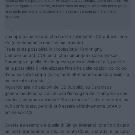
Questa dei CS pubblici è oro! Ho scaricato Caramaps, spero ci siano. Per
quanto riguarda le taniche, nel mio caso ho doppio serbatoio per le grigie
e singolo per le bianche perché chi aveva il camper prima di me lo
trovava
...
Una app o una mappa che riporta solamente i CS pubblici non
c'è (o perlomeno io non l'ho mai trovata).
Tra le tante possibilità in circolazione (Park4night,
Campercontact, COL ecc), che comunque uso e conosco,
Caramaps è quella che in questo periodo visito di più, perchè
ha la possibilità di visualizzare l'insieme delle opzioni col colpo
d'occhio sulla mappa (lo so, tante altre hanno questa possibilità,
ma ora mi va questa...).
Riguardo alle indicazioni dei CS pubblici, su Caramaps
generalmente sono indicati con l'immagine del "camperino che
scarica", vengono chiamate "Aree di sosta" il che è corretto, ma
può confondere, perchè può essere effettivamente un'AA o
anche solo CS.
Questa ad esempio è quella di Sinigo (Merano), che ho indicato
nel post precedente, è solo un punto CS sulla strada, è indicato