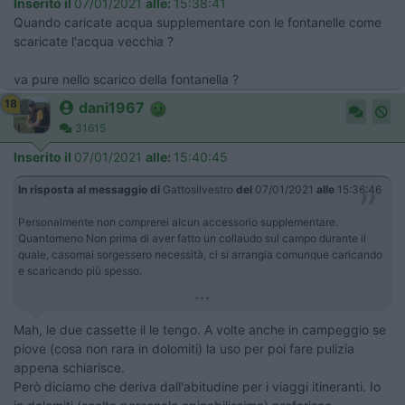
Inserito il
07/01/2021
alle:
15:38:41
Quando caricate acqua supplementare con le fontanelle come
scaricate l'acqua vecchia ?
va pure nello scarico della fontanella ?
18
dani1967
31615
Inserito il
07/01/2021
alle:
15:40:45
In risposta al messaggio di
Gattosilvestro
del
07/01/2021
alle
15:36:46
Personalmente non comprerei alcun accessorio supplementare.
Quantomeno Non prima di aver fatto un collaudo sul campo durante il
quale, casomai sorgessero necessità, ci si arrangia comunque caricando
e scaricando più spesso.
...
Mah, le due cassette il le tengo. A volte anche in campeggio se
piove (cosa non rara in dolomiti) la uso per poi fare pulizia
appena schiarisce.
Però diciamo che deriva dall'abitudine per i viaggi itineranti. Io