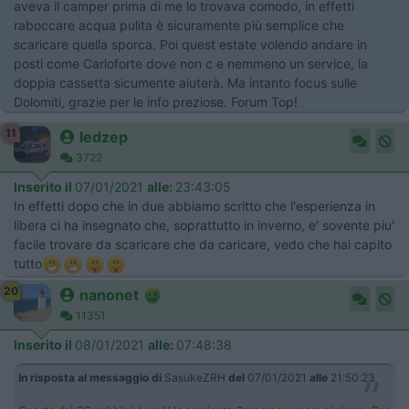
aveva il camper prima di me lo trovava comodo, in effetti
raboccare acqua pulita è sicuramente più semplice che
scaricare quella sporca. Poi quest estate volendo andare in
posti come Carloforte dove non c e nemmeno un service, la
doppia cassetta sicumente aiuterà. Ma intanto focus sulle
Dolomiti, grazie per le info preziose. Forum Top!
11
ledzep
3722
Inserito il
07/01/2021
alle:
23:43:05
In effetti dopo che in due abbiamo scritto che l'esperienza in
libera ci ha insegnato che, soprattutto in inverno, e' sovente piu'
facile trovare da scaricare che da caricare, vedo che hai capito
tutto
20
nanonet
11351
Inserito il
08/01/2021
alle:
07:48:38
In risposta al messaggio di
SasukeZRH
del
07/01/2021
alle
21:50:23