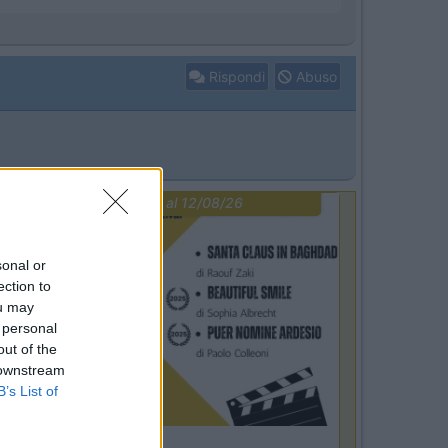
Rispondi
Abuso
PROMO
fino al 12/08/26
sonal or
ection to
ou may
 personal
out of the
 downstream
B’s List of
Lombardia