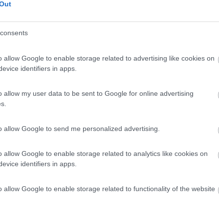
 MAPS MOLTO BELLA SECONDO ME LA ZONA. ORA VALUTO.GRAZIE MILLE.
Out
ui si vede anche il mare e vicino a Baratti credo 4/5 KM ottimo per l
consents
o allow Google to enable storage related to advertising like cookies on
evice identifiers in apps.
o allow my user data to be sent to Google for online advertising
s.
e e decisamente piu' comodo per Baratti ma è sulla strada ,non riserv
certamente,come non mi fiderei a lasciarlo al bordo della strada in pi
to allow Google to send me personalized advertising.
strada litoranea ,in pineta è a pagamento e in piena stagione pieno di
he' su 100 macchine parcheggiate e un camper,i ladri sanno bene dove
o allow Google to enable storage related to analytics like cookies on
evice identifiers in apps.
o allow Google to enable storage related to functionality of the website