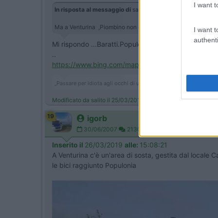
I want t
In risposta al messaggio di
salito
del
24/03/2019
alle
23:0
Ma a Venturina ,Piombino non c'è nulla ? Neanche quelle are
I want t
authenti
Mi rispondo ...Baratti.Populonia ci sono un paio di 
..
https://www.bing.com/maps/geopl...
„Passare per idiota agli occhi di un imbecille è voluttà da finis
Modificato da salito il 25/03/2019 alle 08:12:21
19
igorb
30/06/2007
2130
Inserito il
26/03/2019
alle:
15:08:21
A Venturina c'è un'area di sosta, gestita dal locale 
le bici raggiunto Populonia