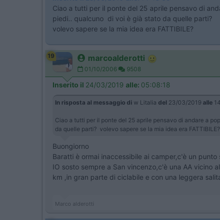
Ciao a tutti per il ponte del 25 aprile pensavo di an
piedi.. qualcuno di voi è già stato da quelle parti?
volevo sapere se la mia idea era FATTIBILE?
19
marcoalderotti
01/10/2006
9508
Inserito il
24/03/2019
alle:
05:08:18
In risposta al messaggio di
w Litalia
del
23/03/2019
alle
14
Ciao a tutti per il ponte del 25 aprile pensavo di andare a po
da quelle parti? volevo sapere se la mia idea era FATTIBIL
Buongiorno
Baratti è ormai inaccessibile ai camper,c'è un punto s
IO sosto sempre a San vincenzo,c'è una AA vicino all
km ,in gran parte di ciclabile e con una leggera salit
Marco alderotti