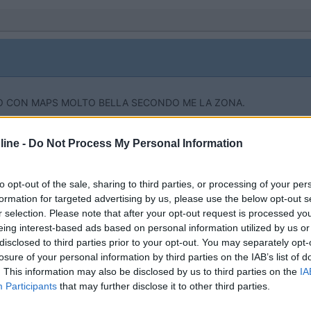
IRO CON MAPS MOLTO BELLA SECONDO ME LA ZONA.
PROMO
fino al 12/08/26
ine -
Do Not Process My Personal Information
to opt-out of the sale, sharing to third parties, or processing of your per
formation for targeted advertising by us, please use the below opt-out s
r selection. Please note that after your opt-out request is processed y
eing interest-based ads based on personal information utilized by us or
disclosed to third parties prior to your opt-out. You may separately opt-
losure of your personal information by third parties on the IAB’s list of
. This information may also be disclosed by us to third parties on the
IA
Participants
that may further disclose it to other third parties.
Lombardia