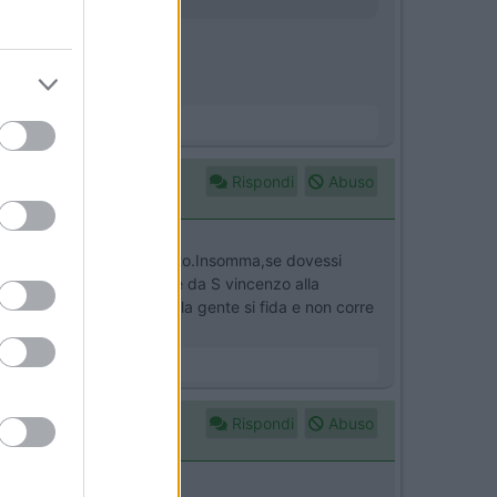
a bici.
Rispondi
Abuso
ato ai camper e non vigilato.Insomma,se dovessi
neta,che costaggia il mare da S vincenzo alla
 macchine. Evidentemente la gente si fida e non corre
 andare...
Rispondi
Abuso