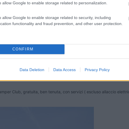
o allow Google to enable storage related to personalization.
0:19
e posteggi verso Follonica ?
o allow Google to enable storage related to security, including
cation functionality and fraud prevention, and other user protection.
agri campeggi
CONFIRM
simo buongustaio.“ — Georges Courteline
Data Deletion
Data Access
Privacy Policy
Camper Club, gratuita, ben tenuta, con servizi ( escluso allaccio elet