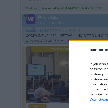
Marco alderotti
Modificato da marcoalderotti il 24/03/2019 alle 19:35:53
7
w Litalia
17/03/2019
8
Inserito il
24/03/2019
alle:
21:14:11
COMPLIMENTI PER I DETTAGLI. HO FATTO UN G
ORA VALUTO.GRAZIE MILLE.
PROMO
fino al 18/08/26
camperonl
If you wish 
sensitive in
confirm you
continue se
information 
further disc
participants
Downstream 
Lombardia