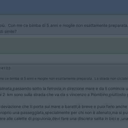
i più. Con me ce bimba di 5 anni e moglie non esattamente preparata
di simile?
:41:03
me ce bimba di 5 anni e moglie non esattamente preparata. La strada non ciclabile 
calinata,passando sotto la ferrovia,in direzione mare e da li comincia 
ultimi 2 km sono sulla strada che va da s vincenzo a Piombino,piuttosto
 deviazione che ti porta sul mare a baratti,è breve e puoi farlo anche 
roprio una passeggiata,specialmente per chi non è allenato,ma si puo
e alle calette di populonia,devi fare una discreta salita in bici e ,una 