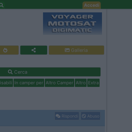
Accedi
Galleria
Cerca
isabili
In camper per
Altro Camper
Altro
Extra
Rispondi
Abuso