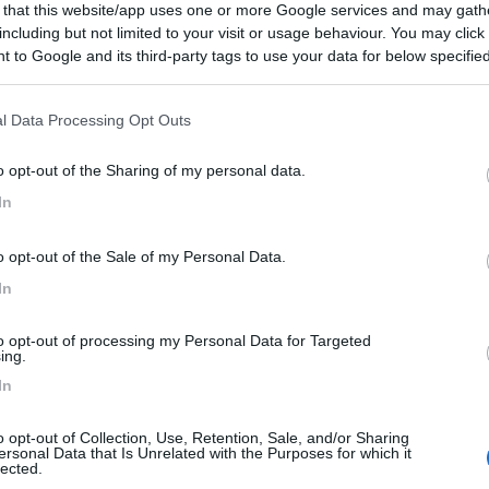
 that this website/app uses one or more Google services and may gath
Area Sosta Camper Orobie
including but not limited to your visit or usage behaviour. You may click 
Ardesio
(BG)
 to Google and its third-party tags to use your data for below specifi
Riscopri Ardesio
E
ogle consent section.
l Data Processing Opt Outs
o opt-out of the Sharing of my personal data.
In
o opt-out of the Sale of my Personal Data.
simo buongustaio.“ — Georges Courteline
In
to opt-out of processing my Personal Data for Targeted
ing.
In
o opt-out of Collection, Use, Retention, Sale, and/or Sharing
ersonal Data that Is Unrelated with the Purposes for which it
:14:11
lected.