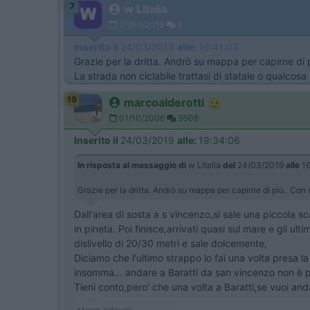
7
w Litalia
17/03/2019
8
Inserito il
24/03/2019
alle:
16:41:03
Grazie per la dritta. Andrò su mappa per capirne d
La strada non ciclabile trattasi di statale o qualcosa 
19
marcoalderotti
01/10/2006
9508
Inserito il
24/03/2019
alle:
19:34:06
In risposta al messaggio di
w Litalia
del
24/03/2019
alle
16
Grazie per la dritta. Andrò su mappa per capirne di più. Con 
Dall'area di sosta a s vincenzo,si sale una piccola s
in pineta. Poi finisce,arrivati quasi sul mare e gli 
dislivello di 20/30 metri e sale dolcemente,
Diciamo che l'ultimo strappo lo fai una volta presa la
insomma... andare a Baratti da san vincenzo non è p
Tieni conto,pero' che una volta a Baratti,se vuoi andar