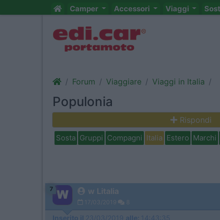
Camper
Accessori
Viaggi
Sos
Forum
Viaggiare
Viaggi in Italia
Populonia
Rispondi
Sosta
Gruppi
Compagni
Italia
Estero
Marchi
7
w Litalia
17/03/2019
8
Inserito il
23/03/2019
alle:
14:43:35