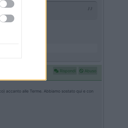
Rispondi
Abuso
trico) accanto alle Terme. Abbiamo sostato qui e con