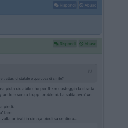
Rispondi
Abuso
.
Rispondi
Abuso
trattasi di statale o qualcosa di simile?
una pista ciclabile che per 9 km costeggia la strada
 grande e senza troppi problemi. La salita avra' un
a piedi.
' fare.
volta arrivati in cima,a piedi su sentiero...