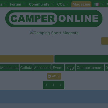
ta
Forum
Community
COL
Magazine
Meccanica
Cellula
Accessori
Eventi
Leggi
Comportamenti
D
Attivi
<
1
>