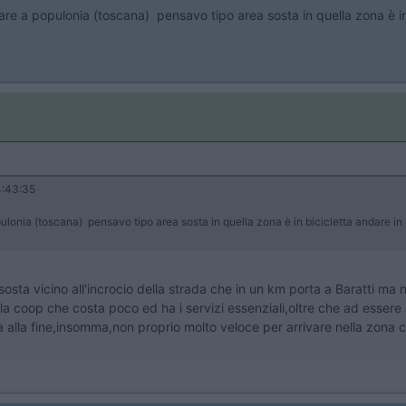
dare a populonia (toscana) pensavo tipo area sosta in quella zona è in 
:43:35
pulonia (toscana) pensavo tipo area sosta in quella zona è in bicicletta andare in p
E?
osta vicino all'incrocio della strada che in un km porta a Baratti ma n
a coop che costa poco ed ha i servizi essenziali,oltre che ad essere
a alla fine,insomma,non proprio molto veloce per arrivare nella zona ch