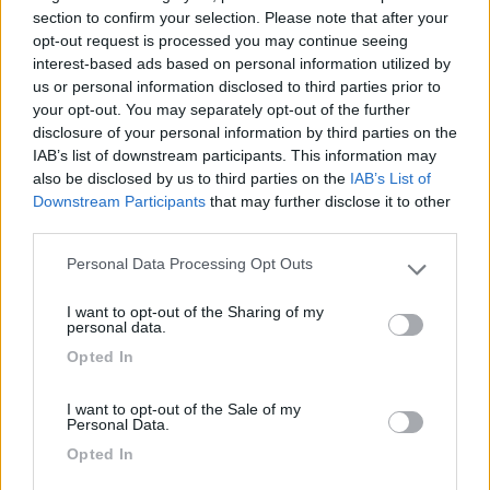
Ciao
section to confirm your selection. Please note that after your
opt-out request is processed you may continue seeing
Perchè mai, scorgiamo la pagliuzza nell''occhio e non vediamo
interest-based ads based on personal information utilized by
le montagne, le campagne, gli uliveti? Viaggiate gente
us or personal information disclosed to third parties prior to
Viaggiate......
your opt-out. You may separately opt-out of the further
Modificato da matrix1966 il 23/03/2017 alle 14:05:53
disclosure of your personal information by third parties on the
IAB’s list of downstream participants. This information may
mtravel
also be disclosed by us to third parties on the
IAB’s List of
-
Downstream Participants
that may further disclose it to other
Inserito il
23/03/2017
alle:
14:08:18
third parties.
Anzitutto benvenuto in questa gabbia di matti.
Personal Data Processing Opt Outs
Vedo che provieni dal lago maggiore, come prima uscita ti
Please note that this website/app uses one or more Google
proporrei un giro nelle Langhe, zona sempre bella da visitare.
services and may gather and store information including but
In alternativa Piacenza/Parma (zona dei castelli) o alla sempre
I want to opt-out of the Sharing of my
not limited to your visit or usage behaviour. You may click to
personal data.
bellissima Mantova dove trovi percorsi ciclabili, ad esempio
grant or deny consent to Google and its third-party tags to
quello del Mincio.
Opted In
use your data for below specified purposes in below Google
Altra possibilità la costa veneta del Garda, con una ragazzina
consent section.
potresti abbinare Gardaland che però credo sia ancora chiuso
I want to opt-out of the Sale of my
Personal Data.
(non sono sicuro).
Per ora scarterei il Mar Ligure, nei weekend è sempre un
Opted In
carnaio.