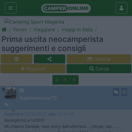
Forum
Viaggiare
Viaggi in Italia
Prima uscita neocamperista
suggerimenti e consigli
Galleria
Rispondi
Cerca
<
1
>
9
Agamennone70
11
Inserito il
23/03/2017
alle:
12:26:48
Buongiorno a tutti!!!!!
Mi chiamo Daniele, new entry dell'ultim'ora.....minuti, dai......