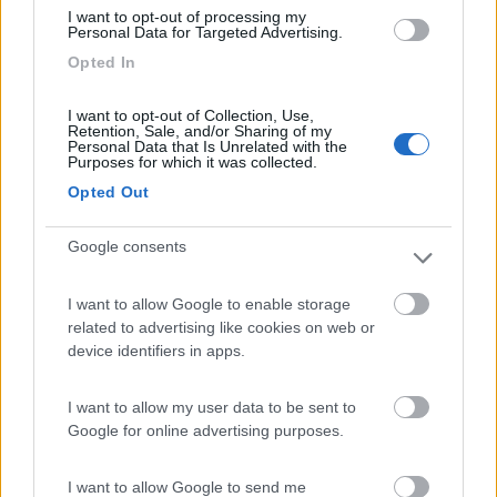
I want to opt-out of processing my
Ref, alla sosta, in questa stagione è più facile trovare camperisti
Personal Data for Targeted Advertising.
in qualche area di sosta che nei campeggi (ammesso che ce ne
Opted In
siano di aperti).
E nelle aree sosta, in caso di piccoli problemi sicuramente
I want to opt-out of Collection, Use,
troverai qualcuno che ti possa aiutare.
Retention, Sale, and/or Sharing of my
Personal Data that Is Unrelated with the
Purposes for which it was collected.
Fa ancora freddino, prima di partire verifica bene che il
riscaldamento funzioni e che tu ne abbia la padronanza del
Opted Out
funzionamento.
Idem per il frigorifero anche se, vista la stagione, non è ancora
Google consents
di fondamentale importanza.
I want to allow Google to enable storage
Max
related to advertising like cookies on web or
Modificato da mtravel il 23/03/2017 alle 14:09:17
device identifiers in apps.
10
Blessyou
5016
I want to allow my user data to be sent to
Google for online advertising purposes.
Inserito il
23/03/2017
alle:
14:28:32
Ben venuto nel “nostro mondo”
I want to allow Google to send me