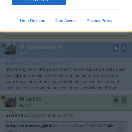
Area Sosta Camper Orobie
Ardesio
(BG)
Incontri con il teatro
Data Deletion
Data Access
Privacy Policy
9
Agamennone70
11
Inserito il
23/03/2017
alle:
19:15:26
Intanto ringrazio tutti coloro che mi hanno risposto e dato buoni
consigli per la scelta della nostra prima metà. Ora darò una
occhiata su internet per guardare le ubicazione delle aree di
sosta vicine alle zone da voi indicate e i servizi che offrono.
16
Sal235
832
Inserito il
24/03/2017
alle:
12:21:35
In risposta al messaggio di
Agamennone70
del
23/03/2017
alle
19:15:26