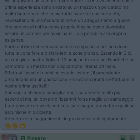
Ho acquistato un camper a Settembre 2016, ovviamente come
prima esperienza sono andato su un mezzo un pò datato ma
molto ben tenuto che come tutti i mezzi di una certa età,
necessitano di una manutenzione e un adeguamento a quelle
che ognuno di noi ha come proprie idee su come dovrebbe
essere un camper per avvicinarsi il più possibile alle proprie
esigenze.
Parto col dire che cercavo un mezzo spazioso per non dover
tutte le volte fare e disfare letti e zone pranzo. Essendo in 3 io,
mia moglie e nostra figlia di 12 anni, ho trovato nel Fendt che ho
comprato, un mezzo con disposizione interna ottimale.
Effettuati lavori di ripristino estetici esterni( il precedente
proprietario era un pasticcione ) ora siamo pronti a effettuare la
nostra prima uscita!!!!
Sono qui a chiedere consigli a voi, sicuramente molto più
esperti di me, su dove indirizzarmi( forse meglio un campeggio
) per passare un week end in relax e magari prevedere qualche
escursione in bicicletta.
Attendo vostri suggerimenti ringraziandovi anticipatamente.
11
Pinsero