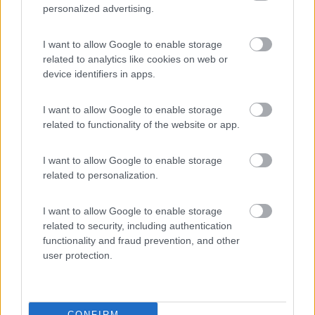
Anch’io ho pensato di consigliarti la zona del Garda ed in
personalized advertising.
particolare l’area sosta di Peschiera (dove puoi tranquillamente
percorrere la ciclabile Peschiera-Mantova), oppure quella di
I want to allow Google to enable storage
Desenzano (la spiaggia) ed infine l’agricampeggio vicino a
related to analytics like cookies on web or
Sirmione (Agri Camper) ...
device identifiers in apps.
Infine, ci sarebbe anche l’area sosta di Gavirate, dove puoi
percorrere la ciclabile del lago di Varese ...
I want to allow Google to enable storage
related to functionality of the website or app.
Buona scelta
I want to allow Google to enable storage
Ciao a tücc
related to personalization.
___________________________________
vâr pussée la tòlla de l''òr
I want to allow Google to enable storage
related to security, including authentication
PROMO
fino al 11/08/26
functionality and fraud prevention, and other
user protection.
CONFIRM