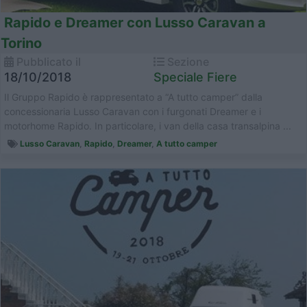
Rapido e Dreamer con Lusso Caravan a
Torino
Pubblicato il
Sezione
18/10/2018
Speciale Fiere
Il Gruppo Rapido è rappresentato a “A tutto camper” dalla
concessionaria Lusso Caravan con i furgonati Dreamer e i
motorhome Rapido. In particolare, i van della casa transalpina ...
Lusso Caravan
,
Rapido
,
Dreamer
,
A tutto camper