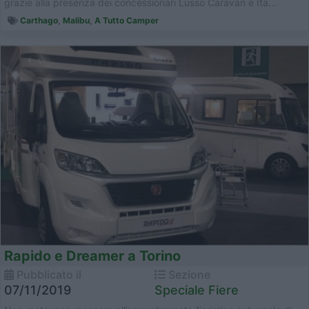
grazie alla presenza dei concessionari Lusso Caravan e Ita...
Carthago
,
Malibu
,
A Tutto Camper
Rapido e Dreamer a Torino
Pubblicato il
Sezione
07/11/2019
Speciale Fiere