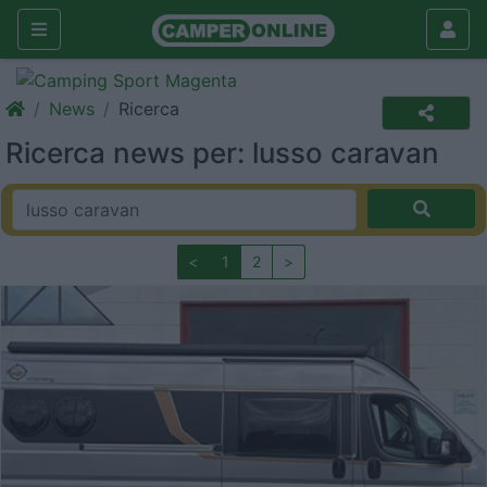
News
Ricerca
Ricerca news per: lusso caravan
<
1
2
>