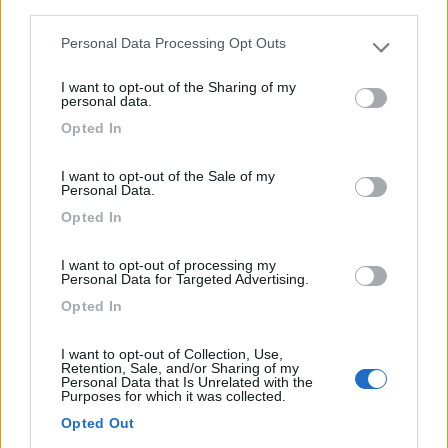
third parties.
Personal Data Processing Opt Outs
Please note that this website/app uses one or more Google
services and may gather and store information including but
I want to opt-out of the Sharing of my
not limited to your visit or usage behaviour. You may click to
personal data.
grant or deny consent to Google and its third-party tags to
Opted In
use your data for below specified purposes in below Google
consent section.
Liner-for-Two: il lusso Carthago è da
I want to opt-out of the Sale of my
Personal Data.
Caravan Schiavolin
Opted In
Pubblicato il
Sezione
11/10/2018
Concessionari
I want to opt-out of processing my
Personal Data for Targeted Advertising.
Si chiama Carthago Liner For Two 53, è lungo quasi otto metri, è
allestito su meccanica Fiat Ducato con telaio AL-KO AMC e si
Opted In
presenta come una vera e proprio “suite” de...
Caravan Schiavolin
,
Carthago
I want to opt-out of Collection, Use,
Retention, Sale, and/or Sharing of my
Personal Data that Is Unrelated with the
Purposes for which it was collected.
Opted Out