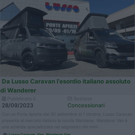
Da Lusso Caravan l’esordio italiano assoluto
di Wanderer
Pubblicato il
Sezione
28/09/2023
Concessionari
Con un Porte Aperte dal 30 settembre al 1 ottobre, Lusso Caravan
presenta al mercato italiano la novità Wanderer. Wanderer Van è
una azienda specializzata nel segmento dei mini-...
Lusso Caravan
,
Van
,
Wanderer Van