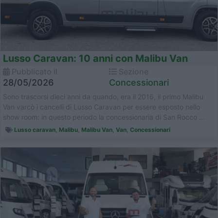
Lusso Caravan: 10 anni con Malibu Van
Pubblicato il
Sezione
28/05/2026
Concessionari
Sono trascorsi dieci anni da quando, era il 2016, il primo Malibu
Van varcò i cancelli di Lusso Caravan per essere esposto nello
show room: in questo periodo la concessionaria di San Rocco ...
Lusso caravan
,
Malibu
,
Malibu Van
,
Van
,
Concessionari