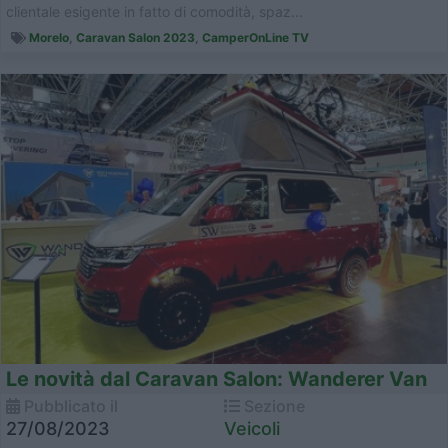
clientale esigente in fatto di comodità, spaz...
Morelo
,
Caravan Salon 2023
,
CamperOnLine TV
Le novità dal Caravan Salon: Wanderer Van
Pubblicato il
Sezione
27/08/2023
Veicoli