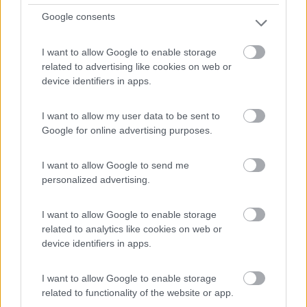
Google consents
I want to allow Google to enable storage
related to advertising like cookies on web or
device identifiers in apps.
I want to allow my user data to be sent to
Google for online advertising purposes.
Il prestigioso brand Morelo presente A Tutto
I want to allow Google to send me
personalized advertising.
Camper
Pubblicato il
Sezione
I want to allow Google to enable storage
20/10/2017
Veicoli
related to analytics like cookies on web or
Veicoli che hanno il crisma del prestigio ad alti livelli per utenze
device identifiers in apps.
esigenti che non vogliono scendere a compromessi: Morelo, uno
dei più importanti costruttori europei di veicoli ricreazional...
I want to allow Google to enable storage
A tutto Camper
,
Lusso Caravan
,
Morelo
,
Frankia
related to functionality of the website or app.