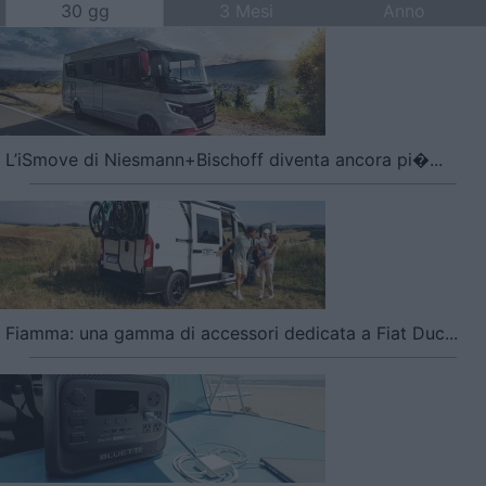
30 gg
3 Mesi
Anno
L’iSmove di Niesmann+Bischoff diventa ancora pi�...
Fiamma: una gamma di accessori dedicata a Fiat Duc...