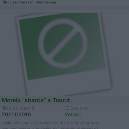
caratterizzata da un fa...
Lusso Caravan
,
Sterckeman
Morelo “sbarca” a Tour.it
Pubblicato il
Sezione
20/01/2016
Veicoli
Nella edizione 2016 della fiera di Carrara ad attrarre
inevitabilmente la curiosità dei visitatori ci saranno i