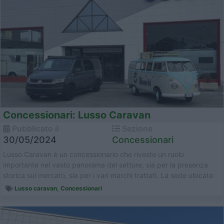
Concessionari: Lusso Caravan
Pubblicato il
Sezione
30/05/2024
Concessionari
Lusso Caravan è un concessionario che riveste un ruolo
importante nel vasto panorama del settore, sia per la presenza
storica sul mercato, sia per i vari marchi trattati. La sede ubicata
vi...
Lusso caravan
,
Concessionari