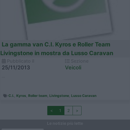
La gamma van C.I. Kyros e Roller Team
Livingstone in mostra da Lusso Caravan
Pubblicato il
Sezione
25/11/2013
Veicoli
...
C.I.
,
Kyros
,
Roller team
,
Livingstone
,
Lusso Caravan
<
1
2
>
Le notizie più lette