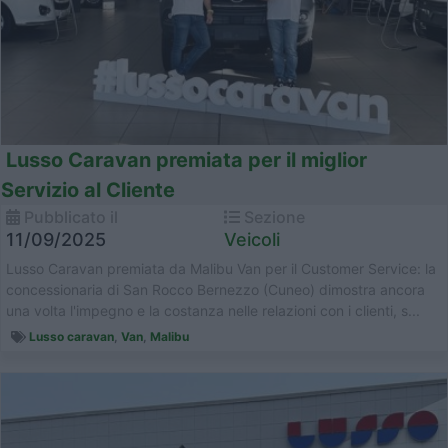
Lusso Caravan premiata per il miglior
Servizio al Cliente
Pubblicato il
Sezione
11/09/2025
Veicoli
Lusso Caravan premiata da Malibu Van per il Customer Service: la
concessionaria di San Rocco Bernezzo (Cuneo) dimostra ancora
una volta l'impegno e la costanza nelle relazioni con i clienti, s...
Lusso caravan
,
Van
,
Malibu