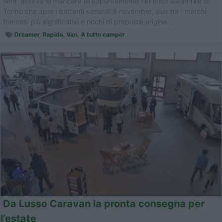
Non potevano mancare all’appuntamento fieristico autunnale di
Torino che apre i battenti venerdi 8 novembre, due tra i marchi
francesi più significativi e ricchi di proposte origina...
Dreamer
,
Rapido
,
Van
,
A tutto camper
Da Lusso Caravan la pronta consegna per
l’estate