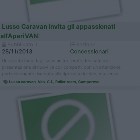
Lusso Caravan invita gli appassionati
all'AperiVAN:
Pubblicato il
Sezione
28/11/2013
Concessionari
Un evento fuori dagli schemi: tre serate dedicate alla
presentazione di nuovi veicoli compatti, con un attenzione
particolarmente riservata alla tipologia dei Van, ma senza
dimenticare che "Picco...
Lusso caravan
,
Van
,
C.i.
,
Roller team
,
Campereve