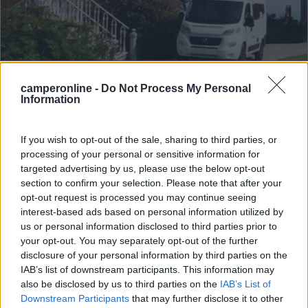
Nuovo appuntamento per conoscere le
camperonline -
Do Not Process My Personal
novità Font Vendôme 2019
Information
Pubblicato il
Sezione
12/10/2018
Speciale Fiere
If you wish to opt-out of the sale, sharing to third parties, or
Le novità 2019 Font Vendôme vi aspettano a Torino, presso
processing of your personal or sensitive information for
Lingotto Fiere dal 19 al 21 Ottobre, con Lusso Caravan… A tutto
targeted advertising by us, please use the below opt-out
Camper: un week end di novità e tante ini...
section to confirm your selection. Please note that after your
Font Vendome
,
Van
,
A tutto camper
opt-out request is processed you may continue seeing
interest-based ads based on personal information utilized by
us or personal information disclosed to third parties prior to
your opt-out. You may separately opt-out of the further
disclosure of your personal information by third parties on the
IAB’s list of downstream participants. This information may
also be disclosed by us to third parties on the
IAB’s List of
Downstream Participants
that may further disclose it to other