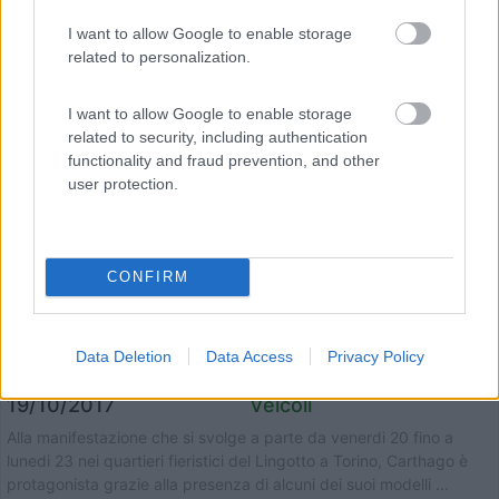
I want to allow Google to enable storage
related to personalization.
I want to allow Google to enable storage
related to security, including authentication
functionality and fraud prevention, and other
user protection.
CONFIRM
Carthago e Malibu “A tutto Camper”
Data Deletion
Data Access
Privacy Policy
Pubblicato il
Sezione
19/10/2017
Veicoli
Alla manifestazione che si svolge a parte da venerdi 20 fino a
lunedi 23 nei quartieri fieristici del Lingotto a Torino, Carthago è
protagonista grazie alla presenza di alcuni dei suoi modelli ...