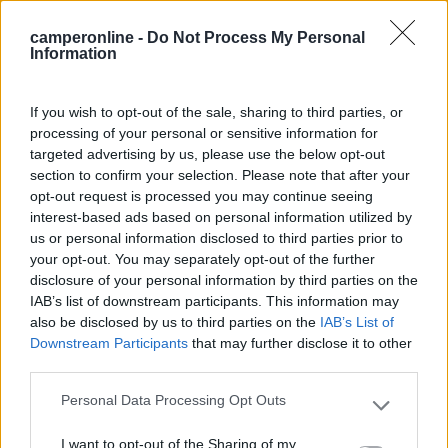
Berger propone anche
l’oblò con sistema di
camperonline -
Do Not Process My Personal
ventilazione Berger Plus Fan 12 V
da 40 x 40
Information
cm. Pensato per camper e caravan, combina
ventilatore, aeratore, protezione dalla pioggia,
If you wish to opt-out of the sale, sharing to third parties, or
zanzariera, oscurante, illuminazione LED e
processing of your personal or sensitive information for
telecomando in un unico sistema. Le diverse
targeted advertising by us, please use the below opt-out
modalità di ventilazione e i livelli extra silenziosi
section to confirm your selection. Please note that after your
lo rendono interessante sia nelle giornate calde
opt-out request is processed you may continue seeing
sia durante la notte.
interest-based ads based on personal information utilized by
us or personal information disclosed to third parties prior to
your opt-out. You may separately opt-out of the further
disclosure of your personal information by third parties on the
IAB’s list of downstream participants. This information may
also be disclosed by us to third parties on the
IAB’s List of
Downstream Participants
that may further disclose it to other
third parties.
Personal Data Processing Opt Outs
Please note that this website/app uses one or more Google
services and may gather and store information including but
I want to opt-out of the Sharing of my