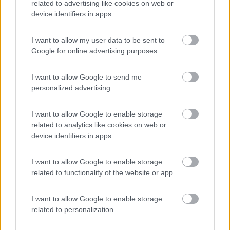
related to advertising like cookies on web or
device identifiers in apps.
Per organizzare meglio gli spazi in campeggio,
I want to allow my user data to be sent to
l’armadietto pieghevole Berger Tampere
Google for online advertising purposes.
rappresenta una scelta pratica e versatile.
Disponibile nelle varianti S, M e L, permette di
I want to allow Google to send me
riporre stoviglie, posate, giochi, accessori e altri
personalized advertising.
oggetti utili per la vita in piazzola. La struttura in
alluminio, il piano stabile, la borsa per il trasporto
I want to allow Google to enable storage
inclusa e il montaggio rapido lo rendono adatto
related to analytics like cookies on web or
sia ai campeggiatori occasionali sia a chi
device identifiers in apps.
trascorre periodi più lunghi all’aria aperta.
I want to allow Google to enable storage
related to functionality of the website or app.
I want to allow Google to enable storage
related to personalization.