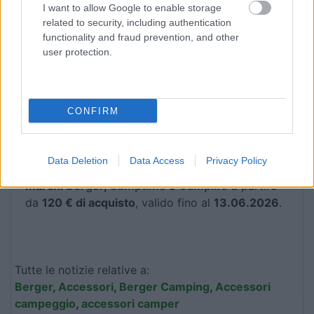
I want to allow Google to enable storage
related to security, including authentication
functionality and fraud prevention, and other
user protection.
Con i
Saldi Estivi
, Berger Camping offre
l’occasione ideale per prepararsi alla stagione più
importante dell’anno con accessori utili, prezzi
CONFIRM
competitivi e soluzioni pensate per chi vive
davvero il mondo del camper, della caravan e del
campeggio. In più, con il codice
SALDI-CO26
, è
Data Deletion
Data Access
Privacy Policy
possibile ottenere un ulteriore
10% di sconto sui
marchi
Berger
,
Camptime
e
Camplife
a partire
da
120 € di acquisto
, valido fino al
13.06.2026
.
Tutte le notizie relative a:
Berger
,
Accessori
,
Berger Camping
,
Accessori
campeggio
,
accessori camper