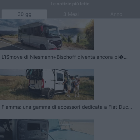
Le notizie più lette
30 gg
3 Mesi
Anno
L’iSmove di Niesmann+Bischoff diventa ancora pi�...
Fiamma: una gamma di accessori dedicata a Fiat Duc...