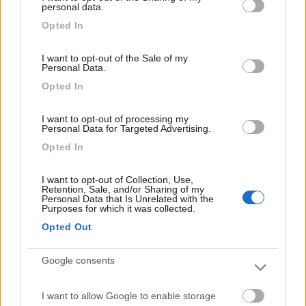
not limited to your visit or usage behaviour. You may click to
personal data.
grant or deny consent to Google and its third-party tags to
Opted In
use your data for below specified purposes in below Google
Tra gli accessori utili per la vita a bordo non
consent section.
manca il
disgregante per sanitari Berger Fresh
I want to opt-out of the Sale of my
Blue
15 capsule, pensato per le toilette mobili di
Personal Data.
camper, caravan e imbarcazioni. Le bustine
Opted In
predosate rendono l’utilizzo semplice e pulito:
una capsula è sufficiente per un serbatoio e aiuta
I want to opt-out of processing my
Personal Data for Targeted Advertising.
a neutralizzare gli odori sgradevoli, favorendo la
decomposizione di feci e carta igienica. Una
Opted In
soluzione pratica per mantenere igiene e
freschezza anche durante i viaggi più lunghi.
I want to opt-out of Collection, Use,
Retention, Sale, and/or Sharing of my
Personal Data that Is Unrelated with the
Purposes for which it was collected.
Opted Out
Google consents
I want to allow Google to enable storage