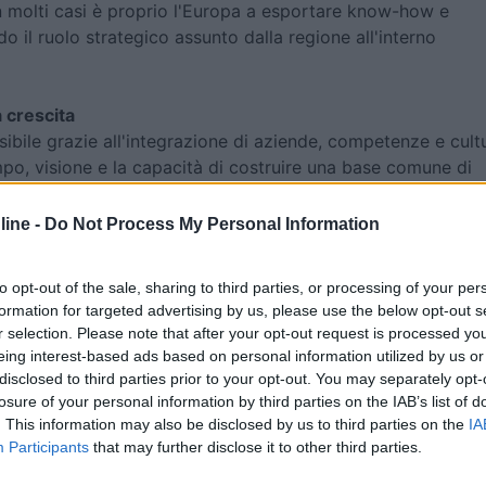
In molti casi è proprio l'Europa a esportare know-how e
 il ruolo strategico assunto dalla regione all'interno
 crescita
sibile grazie all'integrazione di aziende, competenze e cult
mpo, visione e la capacità di costruire una base comune di
n sono gli stabilimenti o le tecnologie, ma le persone,
”
abbiamo visto collaboratori crescere insieme all'azienda,
ine -
Do Not Process My Personal Information
ruire percorsi professionali che sarebbero stati difficili da
ccole. Valorizzare il talento e creare opportunità di crescit
to opt-out of the sale, sharing to third parties, or processing of your per
 importanti
". L'attenzione alle persone continua infatti a
formation for targeted advertising by us, please use the below opt-out s
della cultura aziendale Lippert, contribuendo a creare un
r selection. Please note that after your opt-out request is processed y
e e sviluppo professionale procedono di pari passo.
eing interest-based ads based on personal information utilized by us or
disclosed to third parties prior to your opt-out. You may separately opt-
losure of your personal information by third parties on the IAB’s list of
. This information may also be disclosed by us to third parties on the
IA
di profonda trasformazione dell'industria dei veicoli
Participants
that may further disclose it to other third parties.
pera. Consolidamento industriale, evoluzione normativa,
ti nelle catene globali di approvvigionamento hanno ridefini