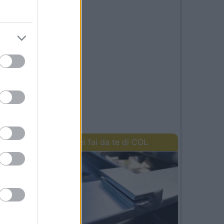
 in
on
e
I lavori del fai da te di COL