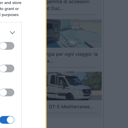
Fiamma: una gamma di accessori
er and store
dedicata a Fiat Duc...
to grant or
e,
ed purposes
nza
BLUETTI, energia per ogni viaggio: la
gamma dedica...
I nuovi Hymer GT-S Mediterranee...