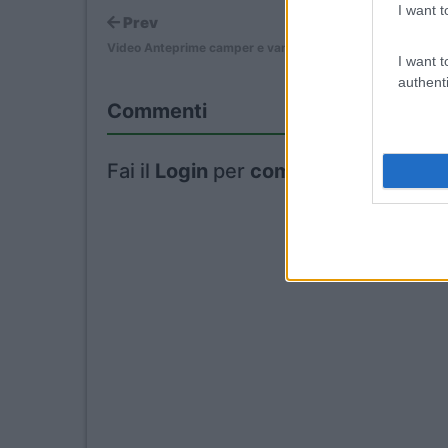
I want t
Prev
Video Anteprime camper e van 2027: Pilote
I want t
authenti
Commenti
Fai il
Login
per
commentare
.