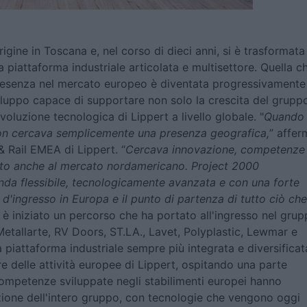
gine in Toscana e, nel corso di dieci anni, si è trasformata
 piattaforma industriale articolata e multisettore. Quella c
resenza nel mercato europeo è diventata progressivamente
luppo capace di supportare non solo la crescita del grupp
voluzione tecnologica di Lippert a livello globale. "
Quando
 non cercava semplicemente una presenza geografica,
” affer
 Rail EMEA di Lippert. “
Cercava innovazione, competenze
unto anche al mercato nordamericano. Project 2000
da flessibile, tecnologicamente avanzata e con una forte
a d'ingresso in Europa e il punto di partenza di tutto ciò che
 è iniziato un percorso che ha portato all'ingresso nel gru
Metallarte, RV Doors, ST.LA., Lavet, Polyplastic, Lewmar e
 piattaforma industriale sempre più integrata e diversificat
ore delle attività europee di Lippert, ospitando una parte
 competenze sviluppate negli stabilimenti europei hanno
azione dell'intero gruppo, con tecnologie che vengono oggi