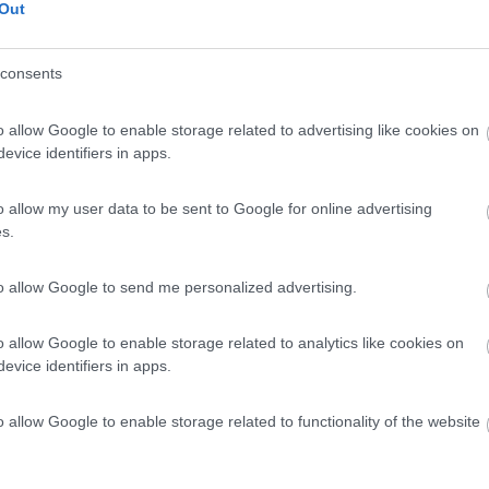
Out
 avventura europea, Lippert guarda al futuro con la
consents
forma industriale solida e pronta a cogliere nuove
 anni abbiamo costruito molto più di una presenza industriale
o allow Google to enable storage related to advertising like cookies on
 Director Lippert EMEA. “
Abbiamo creato una rete di
evice identifiers in apps.
are i costruttori con un'offerta sempre più integrata,
in grado di rispondere alle nuove esigenze del mercato. La
o allow my user data to be sent to Google for online advertising
nare l'agilità e la specializzazione delle nostre aziende c
s.
. Il decimo anniversario della presenza di Lippert in Europa
re i risultati raggiunti, ma anche l'occasione per ribadire
to allow Google to send me personalized advertising.
r e collaboratori. Un percorso iniziato in Toscana nel 2016 
sviluppare soluzioni innovative, creare valore e contribuire
o allow Google to enable storage related to analytics like cookies on
a.
evice identifiers in apps.
o allow Google to enable storage related to functionality of the website
nts
,
Accessori