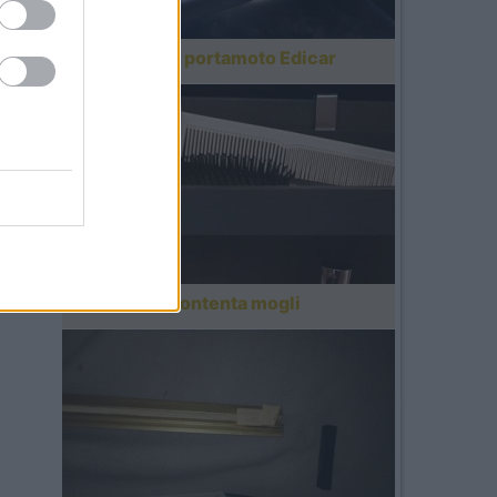
xt
eriori
Portabici per portamoto Edicar
mper?
Mensole accontenta mogli