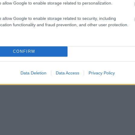
o allow Google to enable storage related to personalization.
Ne
Qual è la differenza tra gli ammortizzatori anteriori e quelli post
o allow Google to enable storage related to security, including
di un ca
cation functionality and fraud prevention, and other user protection.
CONFIRM
Data Deletion
Data Access
Privacy Policy