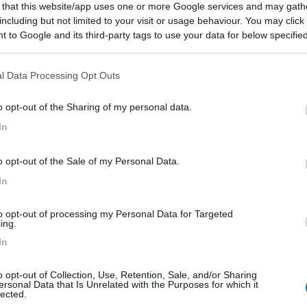
 that this website/app uses one or more Google services and may gath
i anni, dalla pandemia alle tensioni internazionali che hanno
including but not limited to your visit or usage behaviour. You may click 
confermato l'importanza di mantenere una struttura flessibil
 to Google and its third-party tags to use your data for below specifi
te ai cambiamenti del mercato. Questa esperienza ha
ogle consent section.
rt, basato sulla diversificazione delle attività, sulla vicina
l Data Processing Opt Outs
una visione di lungo periodo.
o opt-out of the Sharing of my personal data.
In
o opt-out of the Sale of my Personal Data.
In
to opt-out of processing my Personal Data for Targeted
ing.
In
o opt-out of Collection, Use, Retention, Sale, and/or Sharing
ersonal Data that Is Unrelated with the Purposes for which it
lected.