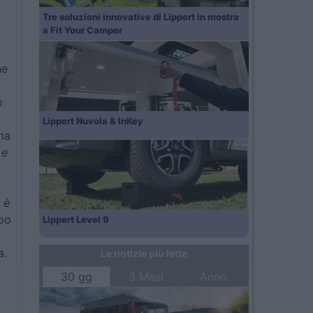
Tre soluzioni innovative di Lippert in mostra
a Fit Your Camper
he
o
Lippert Nuvola & InKey
ma
 e
 è
ppo
Lippert Level 9
a.
Le notizie più lette
30 gg
3 Mesi
Anno