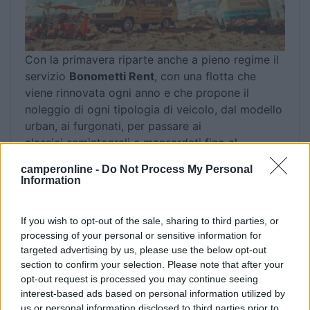
Con la primavera riparte anche a pieno regime il
servizio
Bonometti Rent
, con una flotta che
viene rinnovata ogni anno e che propone il
noleggio di ogni tipologia di veicolo, dal modello
urban, ai furgonati, per passare ai
classici semintegrali e mansardati fino al
massimo confort del motorhome e la versatilità
camperonline -
Do Not Process My Personal
del caravan.
Information
Come di consueto, l’apertura straordinaria dello
If you wish to opt-out of the sale, sharing to third parties, or
Showroom e del
Market Accessori
è prevista
processing of your personal or sensitive information for
con
orario continuato dalle 9.30 alle 19.00
, per
targeted advertising by us, please use the below opt-out
consentire di pianificare comodamente la visita
section to confirm your selection. Please note that after your
in concessionaria durante tutto l’arco della
opt-out request is processed you may continue seeing
giornata.
interest-based ads based on personal information utilized by
us or personal information disclosed to third parties prior to