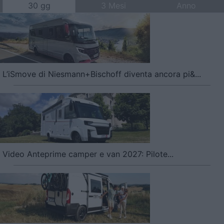
30 gg
3 Mesi
Anno
L’iSmove di Niesmann+Bischoff diventa ancora pi&...
Video Anteprime camper e van 2027: Pilote...