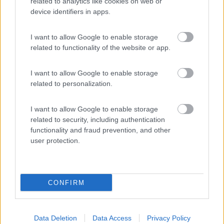
related to analytics like cookies on web or
device identifiers in apps.
Bonometti Centrocaravan celebra 60 anni di storia
I want to allow Google to enable storage
related to functionality of the website or app.
I want to allow Google to enable storage
related to personalization.
I want to allow Google to enable storage
related to security, including authentication
Bonometti Centrocaravan festeggia 60 anni di eccellenza
functionality and fraud prevention, and other
user protection.
CONFIRM
Data Deletion
Data Access
Privacy Policy
Festa di Primavera da Bonometti Centrocaravan