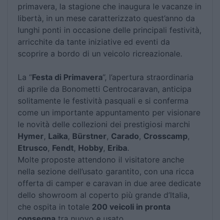
primavera, la stagione che inaugura le vacanze in
libertà, in un mese caratterizzato quest’anno da
lunghi ponti in occasione delle principali festività,
arricchite da tante iniziative ed eventi da
scoprire a bordo di un veicolo ricreazionale.
La “
Festa di Primavera
”, l’apertura straordinaria
di aprile da Bonometti Centrocaravan, anticipa
solitamente le festività pasquali e si conferma
come un importante appuntamento per visionare
le novità delle collezioni dei prestigiosi marchi
Hymer
,
Laika
,
Bürstner
,
Carado
,
Crosscamp
,
Etrusco
,
Fendt
,
Hobby
,
Eriba
.
Molte proposte attendono il visitatore anche
nella sezione dell’usato garantito, con una ricca
offerta di camper e caravan in due aree dedicate
dello showroom al coperto più grande d’Italia,
che ospita in totale
200 veicoli in pronta
consegna
tra nuovo e usato.