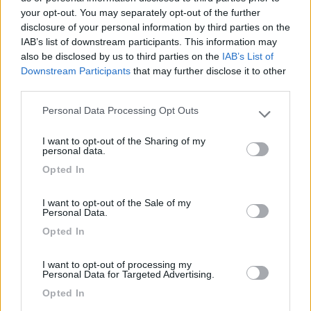
your opt-out. You may separately opt-out of the further
“
Le aperture domenicali primaverili
disclosure of your personal information by third parties on the
rappresentano un importante appuntamento con
IAB’s list of downstream participants. This information may
i nostri clienti e con coloro che si avvicinano per
also be disclosed by us to third parties on the
IAB’s List of
la prima volta all’esperienza della vacanza en
Downstream Participants
that may further disclose it to other
plein air
– commenta Stefano Bonometti –
Con la
third parties.
primavera si inaugura la nuova stagione delle
Personal Data Processing Opt Outs
uscite e, per chi ancora non possiede un veicolo
Please note that this website/app uses one or more Google
ricreazionale, si perfeziona la decisione di
services and may gather and store information including but
I want to opt-out of the Sharing of my
not limited to your visit or usage behaviour. You may click to
acquisto del veicolo più adatto per pianificare le
personal data.
grant or deny consent to Google and its third-party tags to
future vacanze. Una visita in concessionaria
Opted In
use your data for below specified purposes in below Google
durante le porte aperte della domenica è
consent section.
un’ottima occasione per finalizzare questa
I want to opt-out of the Sale of my
Personal Data.
decisione in tutta tranquillità, toccando con
mano i veicoli di interesse, affidandosi alla
Opted In
consulenza del nostro personale e consultando le
interessanti offerte su numerosi camper e
I want to opt-out of processing my
Personal Data for Targeted Advertising.
caravan in pronta consegna.
”
Opted In