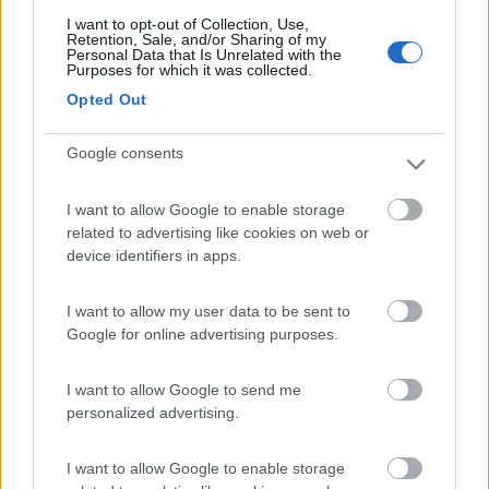
I want to opt-out of Collection, Use,
Retention, Sale, and/or Sharing of my
Personal Data that Is Unrelated with the
Tutte le notizie relative a:
Purposes for which it was collected.
Bonometti
Opted Out
Prev
Next
Google consents
Video CamperOnTest. Weinsberg
Video CamperOnTest: Adria Sonic
CaraBus 540 MQ Edition Fire
Supreme 700 DL
I want to allow Google to enable storage
related to advertising like cookies on web or
Commenti
device identifiers in apps.
Fai il
Login
per
commentare
.
I want to allow my user data to be sent to
Google for online advertising purposes.
Le News di Bonometti
I want to allow Google to send me
personalized advertising.
I want to allow Google to enable storage