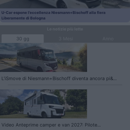
U-Car espone l’eccellenza Niesmann+Bischoff alla fiera
Liberamente di Bologna
Le notizie più lette
30 gg
3 Mesi
Anno
L’iSmove di Niesmann+Bischoff diventa ancora pi&...
Video Anteprime camper e van 2027: Pilote...