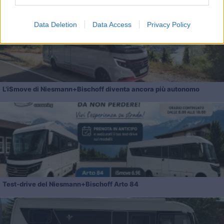
Data Deletion
Data Access
Privacy Policy
L’iSmove di Niesmann+Bischoff diventa ancora più autonomo
Test-drive del Niesmann+Bischoff Arto 84