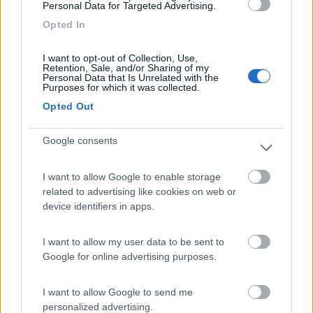
sm
Personal Data for Targeted Advertising.
an
Opted In
n+
Bis
I want to opt-out of Collection, Use,
Retention, Sale, and/or Sharing of my
ch
Personal Data that Is Unrelated with the
Purposes for which it was collected.
off
Ca
Opted Out
mp
er
Google consents
On
Lin
I want to allow Google to enable storage
e
related to advertising like cookies on web or
Ma
device identifiers in apps.
ga
zin
I want to allow my user data to be sent to
e -
Google for online advertising purposes.
Nie
sm
I want to allow Google to send me
ann+Bischoff
personalized advertising.