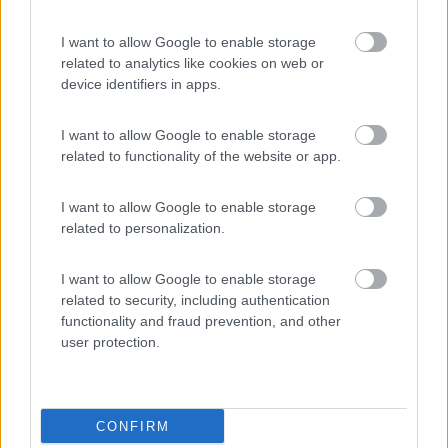
Cerca e confronta i veicoli
Niesmann+Bischoff nel listino interattivo di
I want to allow Google to enable storage
CamperOnLine
related to analytics like cookies on web or
device identifiers in apps.
I want to allow Google to enable storage
related to functionality of the website or app.
Tutte le notizie relative a:
Niesmann+Bischoff
I want to allow Google to enable storage
related to personalization.
Prev
Next
I want to allow Google to enable storage
Continua a crescere la nuova
CaravanBacci presente a Tour.it, a
related to security, including authentication
fabbrica Laika
Carrara dal 22 al 25 gennaio
functionality and fraud prevention, and other
user protection.
Commenti
Fai il
Login
per
commentare
.
CONFIRM
Le News di Niesmann+Bischoff