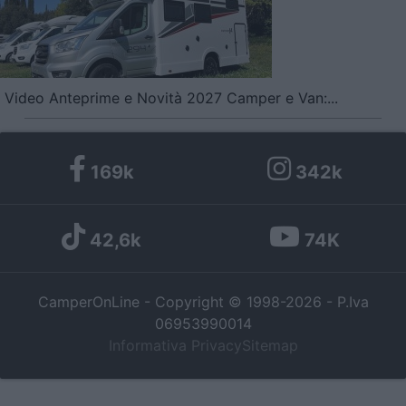
Video Anteprime e Novità 2027 Camper e Van:...
169k
342k
42,6k
74K
CamperOnLine - Copyright © 1998-2026 - P.Iva
06953990014
Informativa Privacy
Sitemap