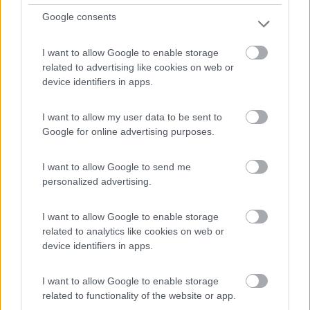
rivista britannica What Motorhome. All’inizio del
Google consents
2022 i lettori della rivista promobil hanno scelto
la nuova serie dell’iSmove, presentata al pubblico
I want to allow Google to enable storage
d‘estate 2020, al terzo posto come autocaravan
related to advertising like cookies on web or
più popolare della sua categoria. L’iSmove con le
device identifiers in apps.
sue due varianti si è già potuto confermare
saldamente sul mercato.
I want to allow my user data to be sent to
Google for online advertising purposes.
I want to allow Google to send me
Tutte le notizie relative a:
personalized advertising.
Niesmann+Bischoff
I want to allow Google to enable storage
Prev
Next
related to analytics like cookies on web or
device identifiers in apps.
Nuovi colori per i contenitori termici
Bürstner vince il premio europeo
e le ghiacciaie Dometic, disponibili
per l'innovazione 2022
anche online
I want to allow Google to enable storage
related to functionality of the website or app.
Commenti