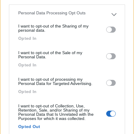
third parties.
Personal Data Processing Opt Outs
Please note that this website/app uses one or more Google
services and may gather and store information including but
I want to opt-out of the Sharing of my
not limited to your visit or usage behaviour. You may click to
personal data.
grant or deny consent to Google and its third-party tags to
Opted In
use your data for below specified purposes in below Google
Eccellenza come standard
consent section.
I want to opt-out of the Sale of my
Personal Data.
Il German Design Award si aggiunge ad una serie
Opted In
di premiazioni che l’iSmove ha già potuto
ricevere. Tra i quali anche l‘European Innovation
I want to opt-out of processing my
Award per la categoria design interni, un Red Dot
Personal Data for Targeted Advertising.
Award per l’eccellente design del prodotto, un
Opted In
Plus X Award per la qualità, design, funzionalità e
comfort nell’utilizzo e un ABC Award per la
I want to opt-out of Collection, Use,
categoria Best of Best ‘21. Inoltre la rivista
Retention, Sale, and/or Sharing of my
Personal Data that Is Unrelated with the
olandes del settore di veicoli ricreazionali NKC
Purposes for which it was collected.
ha premiato l’iSmove come autocaravan dell’anno
Opted Out
2021. Lo stesso premio l’ha ottenuto anche dalla