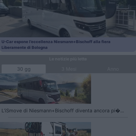
U-Car espone l’eccellenza Niesmann+Bischoff alla fiera
Liberamente di Bologna
Le notizie più lette
30 gg
3 Mesi
Anno
L’iSmove di Niesmann+Bischoff diventa ancora pi�...