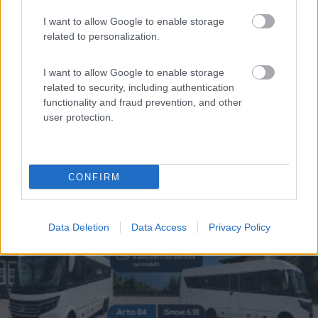
I want to allow Google to enable storage
Fai il
Login
per
commentare
.
related to personalization.
Le News di Niesmann+Bischoff
I want to allow Google to enable storage
related to security, including authentication
functionality and fraud prevention, and other
user protection.
CONFIRM
L’iSmove di Niesmann+Bischoff diventa ancora più autonomo
Data Deletion
Data Access
Privacy Policy