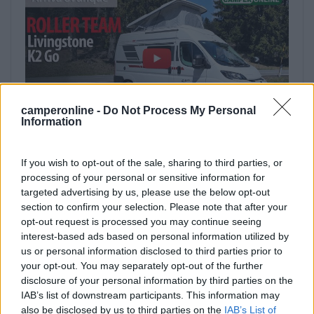
camperonline -
Do Not Process My Personal
Information
If you wish to opt-out of the sale, sharing to third parties, or
processing of your personal or sensitive information for
targeted advertising by us, please use the below opt-out
section to confirm your selection. Please note that after your
opt-out request is processed you may continue seeing
Tutte le notizie relative a:
interest-based ads based on personal information utilized by
Roller Team
,
Van
,
CamperOnLine TV
us or personal information disclosed to third parties prior to
your opt-out. You may separately opt-out of the further
disclosure of your personal information by third parties on the
Prev
Next
IAB’s list of downstream participants. This information may
Assocamp per gli stalli presso gli
Elnagh Magnum 530
also be disclosed by us to third parties on the
IAB’s List of
ospedali