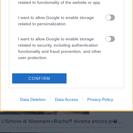
related to functionality of the website or app.
I want to allow Google to enable storage
related to personalization.
I want to allow Google to enable storage
related to security, including authentication
functionality and fraud prevention, and other
Spazio e potenza da Barbera Caravan
user protection.
Le notizie più lette
CONFIRM
30 gg
3 Mesi
Anno
Data Deletion
Data Access
Privacy Policy
L’iSmove di Niesmann+Bischoff diventa ancora pi�...