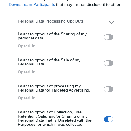
Downstream Participants
that may further disclose it to other
third parties.
Commenti
Personal Data Processing Opt Outs
Please note that this website/app uses one or more Google
Fai il
Login
per
commentare
.
services and may gather and store information including but
I want to opt-out of the Sharing of my
not limited to your visit or usage behaviour. You may click to
personal data.
Le News di Roller Team
grant or deny consent to Google and its third-party tags to
Opted In
use your data for below specified purposes in below Google
consent section.
I want to opt-out of the Sale of my
Personal Data.
Opted In
I want to opt-out of processing my
Personal Data for Targeted Advertising.
Anteprime e Novità 2027: Roller Team
Opted In
I want to opt-out of Collection, Use,
Retention, Sale, and/or Sharing of my
Personal Data that Is Unrelated with the
Purposes for which it was collected.