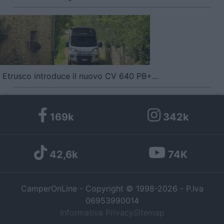
Etrusco introduce il nuovo CV 640 PB+...
169k
342k
42,6k
74K
CamperOnLine - Copyright © 1998-2026 - P.Iva
06953990014
Informativa Privacy
Sitemap