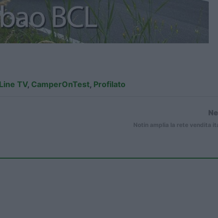
ine TV
,
CamperOnTest
,
Profilato
Ne
Notin amplia la rete vendita it