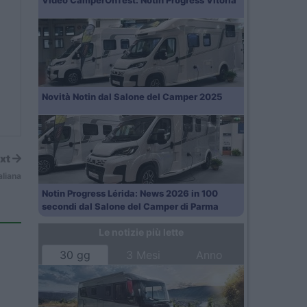
Video CamperOnTest: Notin Progress Vitoria
Novità Notin dal Salone del Camper 2025
xt
aliana
Notin Progress Lérida: News 2026 in 100
secondi dal Salone del Camper di Parma
Le notizie più lette
30 gg
3 Mesi
Anno