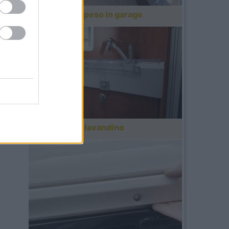
Portabici sospeso in garage
Prolunga per lavandino