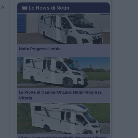
 è
Le News di Notin
Notin Progress Lerida
Le Prove di CamperOnLine: Notin Progress
Vitoria