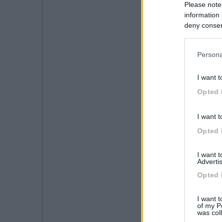
Please note
information 
deny consent
in below Go
Persona
I want t
Opted 
I want t
Opted 
I want 
Advertis
Opted 
I want t
of my P
was col