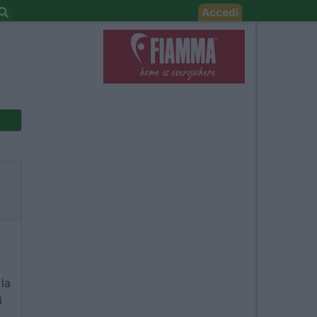
Accedi
 la
i