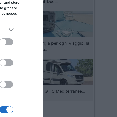
dedicata a Fiat Duc...
er and store
to grant or
ed purposes
BLUETTI, energia per ogni viaggio: la
gamma dedica...
I nuovi Hymer GT-S Mediterranee...