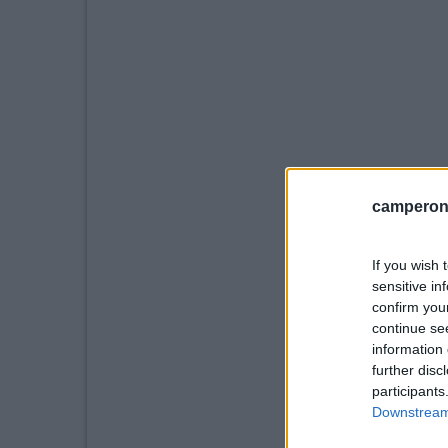
camperonl
If you wish 
sensitive in
confirm you
continue se
information 
further disc
participants
Downstream 