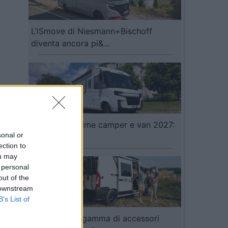
L’iSmove di Niesmann+Bischoff
diventa ancora pi&...
Video Anteprime camper e van 2027:
sonal or
Pilote...
ection to
ou may
 personal
out of the
 downstream
B’s List of
Fiamma: una gamma di accessori