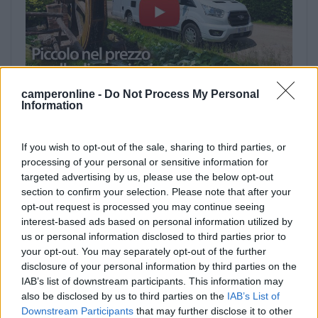
camperonline -
Do Not Process My Personal
Information
Tutte le notizie relative a:
If you wish to opt-out of the sale, sharing to third parties, or
processing of your personal or sensitive information for
Roller Team
,
CamperOnTest
,
CamperOnLine TV
,
targeted advertising by us, please use the below opt-out
Profilato
section to confirm your selection. Please note that after your
opt-out request is processed you may continue seeing
interest-based ads based on personal information utilized by
Prev
Next
us or personal information disclosed to third parties prior to
AL-KO VTE e l’innovativo ONDA
Salone del Camper di Parma: dal 13
your opt-out. You may separately opt-out of the further
Smart System
al 21 settembre, nei padiglioni di
disclosure of your personal information by third parties on the
Fiere di Parma
IAB’s list of downstream participants. This information may
also be disclosed by us to third parties on the
IAB’s List of
Commenti
Downstream Participants
that may further disclose it to other