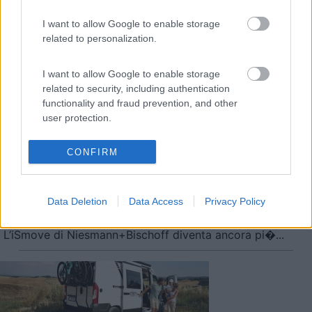
I want to allow Google to enable storage
related to personalization.
I want to allow Google to enable storage
Roller Team Kronos 290 M Sport, scopriamolo in 100 secondi
related to security, including authentication
functionality and fraud prevention, and other
Le notizie più lette
user protection.
30 gg
3 Mesi
Anno
CONFIRM
Data Deletion
Data Access
Privacy Policy
L’iSmove di Niesmann+Bischoff diventa ancora pi�...