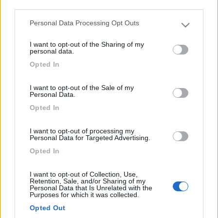
third parties.
Fai il
Login
per
commentare
.
Personal Data Processing Opt Outs
Please note that this website/app uses one or more Google
Le News di Roller Team
services and may gather and store information including but
I want to opt-out of the Sharing of my
not limited to your visit or usage behaviour. You may click to
personal data.
grant or deny consent to Google and its third-party tags to
Opted In
use your data for below specified purposes in below Google
consent section.
I want to opt-out of the Sale of my
Personal Data.
Opted In
Anteprime e Novità 2027: Roller Team
I want to opt-out of processing my
Personal Data for Targeted Advertising.
Opted In
I want to opt-out of Collection, Use,
Retention, Sale, and/or Sharing of my
Personal Data that Is Unrelated with the
Purposes for which it was collected.
Opted Out
Video Anteprime e Novità 2027 Camper e Van: Roller Team