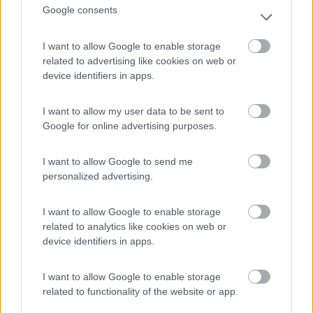
gestore del ristorante piuttosto maleducato anche
Google consents
se la cucina è buona; animazione approssimativa e
affidata a ragazzini; lavelli per i piatti con solo
I want to allow Google to enable storage
acqua fredda; un solo blocco bagni, con pulizie
related to advertising like cookies on web or
non frequenti, piuttosto vecchiotto e mal tenuto
device identifiers in apps.
(nei bagni non viene fornito né sapone né carta
igienica). La maggior parte dei villeggianti è
I want to allow my user data to be sent to
stagionale. A inizio luglio in quattro abbiamo
Google for online advertising purposes.
pagato 65€ al giorno.
I want to allow Google to send me
Accessibilità
Accoglienza
Caratteristiche
Posizione
personalized advertising.
Prezzo
Pulizia
Punto ristoro
Servizi
I want to allow Google to enable storage
related to analytics like cookies on web or
07/09/2021 8:43
nugget
device identifiers in apps.
Raramente ho trovato in Italia un rapporto prezzo-
I want to allow Google to enable storage
related to functionality of the website or app.
qualità così buono. Servizio camper-stop a 18 €
con corrente, docce calde, e si può restare fino