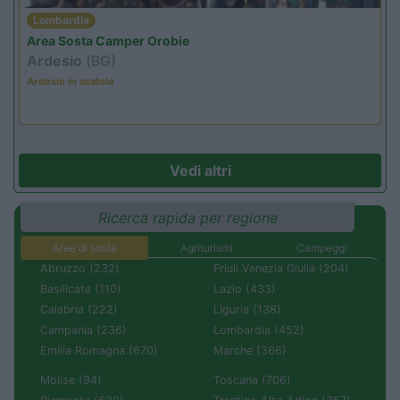
Lombardia
Area Sosta Camper Orobie
Ardesio
(BG)
Ardesio in scatola
Vedi altri
Ricerca rapida per regione
Aree di sosta
Agriturismi
Campeggi
Abruzzo (232)
Friuli Venezia Giulia (204)
Basilicata (110)
Lazio (433)
Calabria (222)
Liguria (138)
Campania (236)
Lombardia (452)
Emilia Romagna (670)
Marche (366)
Molise (94)
Toscana (706)