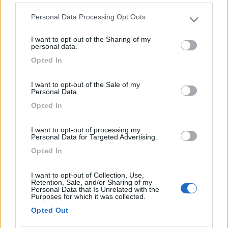
Personal Data Processing Opt Outs
Seleziona gli argomenti per leggere le recensioni:
Please note that this website/app uses one or more Google
services and may gather and store information including but
Posizione (4)
Prezzo (4)
Servizi (4)
Caratteristiche (3)
I want to opt-out of the Sharing of my
not limited to your visit or usage behaviour. You may click to
personal data.
Pulizia (3)
Punto ristoro (3)
Accessibilità (2)
grant or deny consent to Google and its third-party tags to
Opted In
Accoglienza (2)
Punto vendita (1)
use your data for below specified purposes in below Google
consent section.
Mostra tutto
I want to opt-out of the Sale of my
Personal Data.
Opted In
11/07/2022 23:51
ClaMan
I want to opt-out of processing my
Pro: mare molto bello, natura incontaminata,
Personal Data for Targeted Advertising.
piazzole ampie e ombreggiate (c'è anche zona per
Opted In
area sosta con pochissima ombra e niente
corrente ad un costo inferiore). Veramente a
I want to opt-out of Collection, Use,
Retention, Sale, and/or Sharing of my
misura di cane e famiglie con bimbi. Contro: niente
Personal Data that Is Unrelated with the
acqua in piazzola, market minuscolo, bisogna
Purposes for which it was collected.
avere un mezzo (auto o moto) per spostarsi
Opted Out
perché non c'è nulla intorno per chilometri;