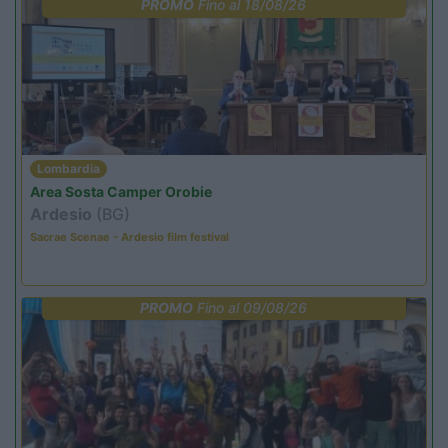
PROMO
Fino al 18/08/26
Lombardia
Area Sosta Camper Orobie
Ardesio
(BG)
Sacrae Scenae - Ardesio film festival
PROMO
Fino al 09/08/26