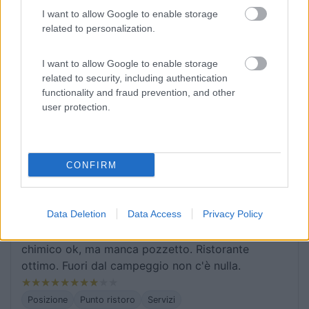
alle 22:00 del giorno successivo. Bagni e docce
I want to allow Google to enable storage
related to personalization.
sono nuovissimi e pulitissimi. Area cani con agility,
spazio doccia per i cani, pizzeria, bar, market,
immerso nella tranquillità (fuori dal campeggio
I want to allow Google to enable storage
related to security, including authentication
solo campi, pineta e spiaggia).
functionality and fraud prevention, and other
user protection.
Accessibilità
Caratteristiche
Posizione
Prezzo
Pulizia
Punto ristoro
Punto vendita
Servizi
CONFIRM
25/08/2021 22:56
enbris
Data Deletion
Data Access
Privacy Policy
Bel campeggio, vicino al mare (3 minuti a piedi)
spiaggia anche per cani. Carico-scarico WC
chimico ok, ma manca pozzetto. Ristorante
ottimo. Fuori dal campeggio non c'è nulla.
Posizione
Punto ristoro
Servizi