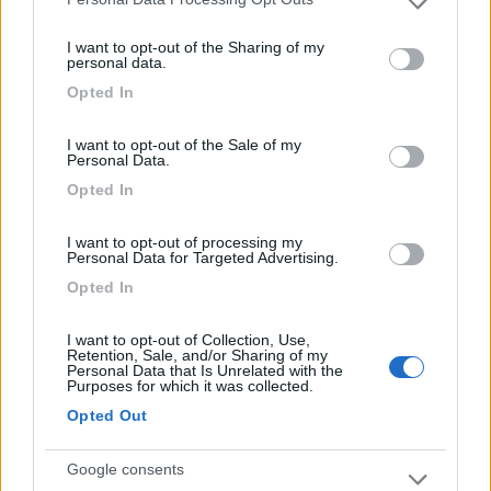
di difficile manovra. La settimana di ferragosto
Please note that this website/app uses one or more Google
nessuna animazione. Piscina per adulti molto
services and may gather and store information including but
I want to opt-out of the Sharing of my
piccola, 1,50 metri, piscina per bambini con
not limited to your visit or usage behaviour. You may click to
personal data.
minime attività di svago. Tavoli da ping pong a
grant or deny consent to Google and its third-party tags to
Opted In
use your data for below specified purposes in below Google
pagamento €1/h. Prezzi del mini market e del bar
consent section.
esorbitanti. Distanza dal mare 10 minuti a piedi.
I want to opt-out of the Sale of my
Assolutamente non conforme alla descrizione
Personal Data.
fornita, non ci ritorneremo mai più!
Opted In
Caratteristiche
Posizione
Prezzo
Pulizia
I want to opt-out of processing my
Personal Data for Targeted Advertising.
Punto ristoro
Servizi
Opted In
12/09/2021 9:02
gigiolo
I want to opt-out of Collection, Use,
Retention, Sale, and/or Sharing of my
Personal Data that Is Unrelated with the
Purposes for which it was collected.
1/9/2021 campeggio con piazzole comode con
Opted Out
acqua e corrente. Pulito e ordinato, personale
cortese e disponibile. Bagni ben tenuti. A 5 minuti
Google consents
a piedi su strada con marciapiede, si arriva al