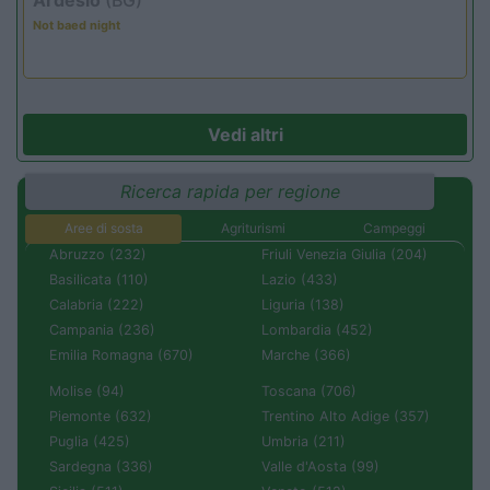
Not baed night
Vedi altri
Ricerca rapida per regione
Aree di sosta
Agriturismi
Campeggi
Abruzzo (232)
Friuli Venezia Giulia (204)
Basilicata (110)
Lazio (433)
Calabria (222)
Liguria (138)
Campania (236)
Lombardia (452)
Emilia Romagna (670)
Marche (366)
Molise (94)
Toscana (706)
Piemonte (632)
Trentino Alto Adige (357)
Puglia (425)
Umbria (211)
Sardegna (336)
Valle d'Aosta (99)