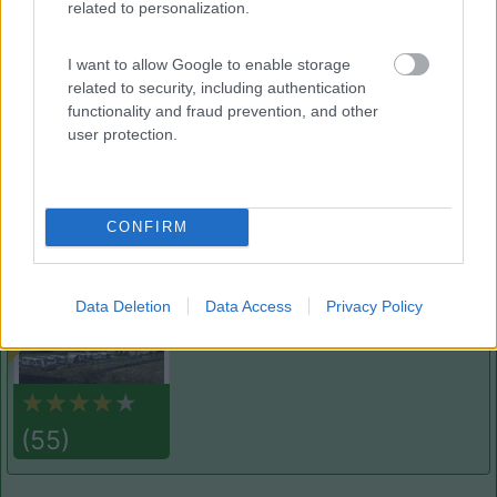
related to personalization.
Il Frantoio Camping
6.5
San Bartolomeo al Mare
(IM)
I want to allow Google to enable storage
Campeggio
related to security, including authentication
functionality and fraud prevention, and other
user protection.
(2)
CONFIRM
Card
Agricampeggio Al Roseto
7.9
enefit
Diano Castello
(IM)
Data Deletion
Data Access
Privacy Policy
Area di sosta
(55)