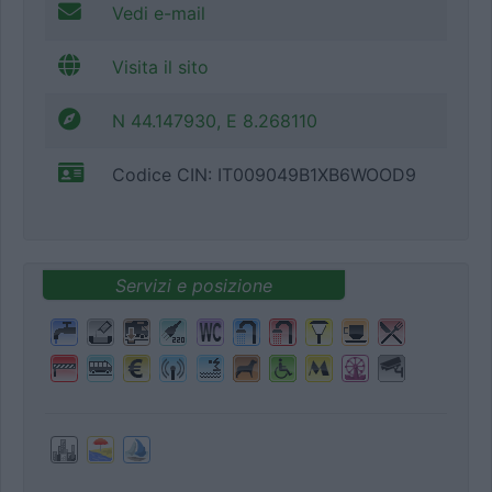
Vedi e-mail
Visita il sito
N 44.147930, E 8.268110
Codice CIN: IT009049B1XB6WOOD9
Servizi e posizione