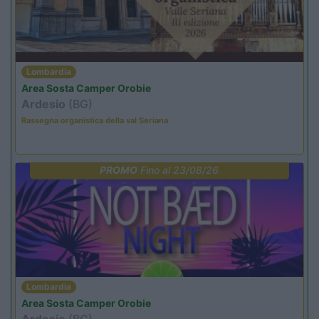
Lombardia
Area Sosta Camper Orobie
Ardesio
(BG)
Rassegna organistica della val Seriana
PROMO
Fino al 23/08/26
Lombardia
Area Sosta Camper Orobie
Ardesio
(BG)