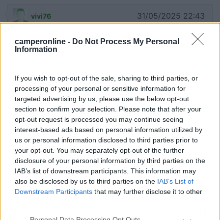
31/05/2025 22:43
vivi76
camperonline -
Do Not Process My Personal
Bellissimo campeggio! Bagni puliti e soprattutto
Information
nuovi, docce libere e con luce foto cromatica... Vi
siamo stati nel ponte del 25 aprile, prezzo nella
norma. Confermo la distanza per arrivare nella
If you wish to opt-out of the sale, sharing to third parties, or
processing of your personal or sensitive information for
bellissima spiaggia. Adiacente ha un Lifl. Ci
targeted advertising by us, please use the below opt-out
torneremo.
section to confirm your selection. Please note that after your
opt-out request is processed you may continue seeing
Posizione
Prezzo
Pulizia
Servizi
interest-based ads based on personal information utilized by
us or personal information disclosed to third parties prior to
your opt-out. You may separately opt-out of the further
25/08/2023 17:09
RuMí
disclosure of your personal information by third parties on the
IAB’s list of downstream participants. This information may
also be disclosed by us to third parties on the
IAB’s List of
Campeggio fatiscente, un solo blocco di bagni su
Downstream Participants
that may further disclose it to other
tre rifatto, gli altri due a dir poco sconvolgenti,
third parties.
con pulizie una volta al giorno. Piazzole strette e
Personal Data Processing Opt Outs