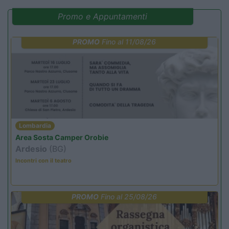
Promo e Appuntamenti
PROMO
Fino al 11/08/26
Lombardia
Area Sosta Camper Orobie
Ardesio
(BG)
Incontri con il teatro
PROMO
Fino al 25/08/26