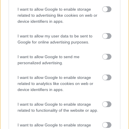
mare e al centro paese, quest'ultimo molto bello e
I want to allow Google to enable storage
vivo. Mare molto pulito, come le spiagge libere.
related to advertising like cookies on web or
Consigliato.
device identifiers in apps.
Accessibilità
Accoglienza
Posizione
Pulizia
Servizi
I want to allow my user data to be sent to
Google for online advertising purposes.
Segnalati nei dintorni
I want to allow Google to send me
personalized advertising.
Parco Vacanze Green Village
8.5
I want to allow Google to enable storage
Albenga
(SV)
related to analytics like cookies on web or
Campeggio
device identifiers in apps.
I want to allow Google to enable storage
related to functionality of the website or app.
(6)
I want to allow Google to enable storage