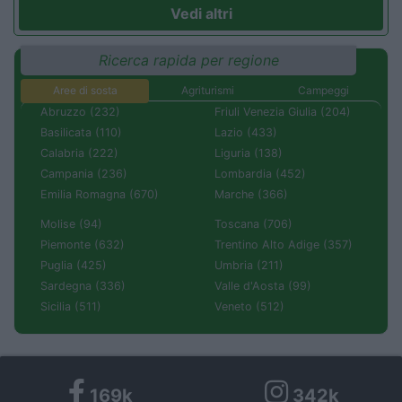
Vedi altri
Ricerca rapida per regione
Aree di sosta
Agriturismi
Campeggi
Abruzzo (232)
Friuli Venezia Giulia (204)
Basilicata (110)
Lazio (433)
Calabria (222)
Liguria (138)
Campania (236)
Lombardia (452)
Emilia Romagna (670)
Marche (366)
Molise (94)
Toscana (706)
Piemonte (632)
Trentino Alto Adige (357)
Puglia (425)
Umbria (211)
Sardegna (336)
Valle d'Aosta (99)
Sicilia (511)
Veneto (512)
169k
342k