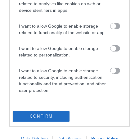
Caratteristiche
Posizione
Pulizia
related to analytics like cookies on web or
device identifiers in apps.
Segnalati nei dintorni
I want to allow Google to enable storage
related to functionality of the website or app.
Camping la Mimosa
6.4
I want to allow Google to enable storage
Torrette
(PU)
related to personalization.
Campeggio
I want to allow Google to enable storage
related to security, including authentication
functionality and fraud prevention, and other
user protection.
(7)
Camping Mare Luna
CONFIRM
Fano
(PU)
Campeggio
Data Deletion
Data Access
Privacy Policy