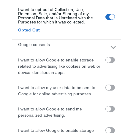
Grande con possibilità di scegliere piazzole
I want to opt-out of Collection, Use,
lontano dalla ferrovia. Punto negativo è la piscina,
Retention, Sale, and/or Sharing of my
Personal Data that Is Unrelated with the
che nel prezzo del campeggio (nella media con
Purposes for which it was collected.
altre altre strutture), non è compresa e costa 4
Opted Out
euro al giorno anche per bambini di 2 anni. In più,
se vuoi usufruire dell'idromassaggio sono altri 2
Google consents
euro così come la piccola palestra a bordo
piscina!
I want to allow Google to enable storage
related to advertising like cookies on web or
Posizione
Prezzo
Servizi
device identifiers in apps.
I want to allow my user data to be sent to
20/08/2016 15:32
verbatim
Google for online advertising purposes.
Appena qualche metro di distanza dalla ferrovia,
I want to allow Google to send me
con continui passaggi di treni. Campeggio non
personalized advertising.
curato.
I want to allow Google to enable storage