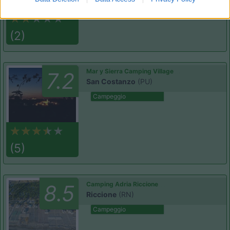
(2)
Mar y Sierra Camping Village
7.2
San Costanzo
(PU)
Campeggio
(5)
Camping Adria Riccione
8.5
Riccione
(RN)
Campeggio