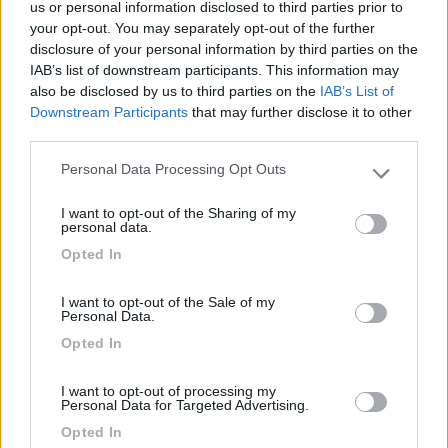
Accesso alla spiaggia di sabbia direttamente dal
us or personal information disclosed to third parties prior to
campeggio tramite sottopasso. La spiaggia è
your opt-out. You may separately opt-out of the further
disclosure of your personal information by third parties on the
sconfortante, profonda appena pochi metri
IAB’s list of downstream participants. This information may
(stretta tra la ferrovia e la riva), un paio di metri
also be disclosed by us to third parties on the
IAB’s List of
davanti alla riva del mare c'è una barriera di
Downstream Participants
that may further disclose it to other
scogli, per cui il mare lì si riduce a qualche
third parties.
pozzanghera melmosa. Ad un centinaio di metri la
Personal Data Processing Opt Outs
spiaggia diventa più profonda, libera, un po'
Please note that this website/app uses one or more Google
selvaggia, strapiena di conchiglie e semi spinosi
services and may gather and store information including but
I want to opt-out of the Sharing of my
dal vicino canneto. È frequentata da una specie di
not limited to your visit or usage behaviour. You may click to
personal data.
grant or deny consent to Google and its third-party tags to
uccellino simpatico (fratino). Anche gli scogli si
Opted In
use your data for below specified purposes in below Google
allontanano e si può fare un bagno decente.
consent section.
I want to opt-out of the Sale of my
Personal Data.
Accessibilità
Caratteristiche
Posizione
Prezzo
Opted In
Pulizia
Punto ristoro
Servizi
I want to opt-out of processing my
Personal Data for Targeted Advertising.
20/09/2019 10:47
Dirondello
Opted In