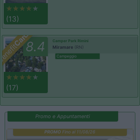
(13)
Card
Camper Park Rimini
8.4
enefit
Miramare
(RN)
Campeggio
(17)
Promo e Appuntamenti
PROMO
Fino al 11/08/26