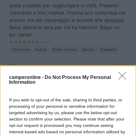
pista ciclabile per raggiungere la città. Presenti:
ristorante e mini market. Piscina non compresa nel
prezzo ma dal campeggio si accede alla spiaggia.
Baby dance la sera per chi ha bambini. Bagni un
po' datati.
Posizione
Pulizia
Punto ristoro
Servizi
Trasporti
01/08/2021 12:25
Annalisa78
camperonline -
Do Not Process My Personal
Information
Il campeggio è grande e dispone anche di
piazzole in "parcheggio" una sorta di area camper
If you wish to opt-out of the sale, sharing to third parties, or
a un costo inferiore, non ombreggiate, ma
processing of your personal or sensitive information for
abbastanza ventilate. Servizi abbastanza puliti.
targeted advertising by us, please use the below opt-out
Bella piscina a pagamento, 2 euro a testa per
section to confirm your selection. Please note that after your
mezza giornata. Buono il ristorante-pizzeria (meno
opt-out request is processed you may continue seeing
male perché nei dintorni non c'è molto altro).
interest-based ads based on personal information utilized by