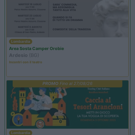
Lombardia
Area Sosta Camper Orobie
Ardesio
(BG)
Incontri con il teatro
PROMO
Fino al 27/08/26
Lombardia