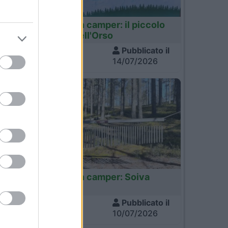
Finlandia
o,
Finlandia in camper: il piccolo
sentiero dell'Orso
Visite
Pubblicato il
768
14/07/2026
Finlandia
Finlandia in camper: Soiva
Metsa
Visite
Pubblicato il
698
10/07/2026