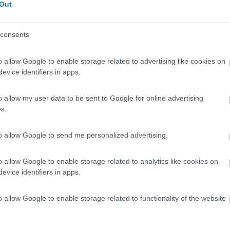
Out
ia, Bosnia Erzegovina, Montenegro
- Brestova, Mali Losinj, Veli
Merag, Malinska, Plitvice, Zara, Nin, Bibinje, Sebenico, Trogir, Spalat
, Duce..., Medjugorje, Mostar..., Morinj, Kotor, Budua, Petrovac,
consents
o, Ulcinj...
lla
Vai al diario
o il
03/09/2019
o allow Google to enable storage related to advertising like cookies on
evice identifiers in apps.
2
3814
o
o allow my user data to be sent to Google for online advertising
019 - 18/08/2019 (59 giorni)
s.
ia
- Bosnia Erzegovina, Montenegro
to allow Google to send me personalized advertising.
lla
Vai al diario
o allow Google to enable storage related to analytics like cookies on
o il
19/08/2019
evice identifiers in apps.
camper
3
5833
o allow Google to enable storage related to functionality of the website
o
017 - 21/05/2017 (11 giorni)
ia, Bosnia Erzegovina
- Spalato, Trogir, Capocesto, Sebenico,