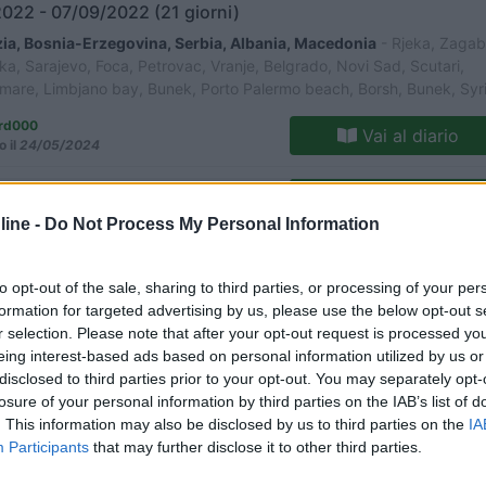
022 - 07/09/2022 (21 giorni)
ia, Bosnia-Erzegovina, Serbia, Albania, Macedonia
- Rjeka, Zagabr
ka, Sarajevo, Foca, Petrovac, Vranje, Belgrado, Novi Sad, Scutari,
imare, Limbjano bay, Bunek, Porto Palermo beach, Borsh, Bunek, Syri
Struga, Skopje
ard000
Vai al diario
o il
24/05/2024
er
4
10330
ine -
Do Not Process My Personal Information
o
021 - 21/08/2021 (26 giorni)
ia, Slovenia, Croazia, Serbia, Bosnia Herzego
- Scutari, Titana, Ber
to opt-out of the sale, sharing to third parties, or processing of your per
Ksamil, Korce, Kruje, Argirocastro, Butrinto, Lubiana, Zagabria,
formation for targeted advertising by us, please use the below opt-out s
, Sarajevo
r selection. Please note that after your opt-out request is processed y
eing interest-based ads based on personal information utilized by us or
egri
Vai al diario
disclosed to third parties prior to your opt-out. You may separately opt-
o il
02/09/2021
losure of your personal information by third parties on the IAB’s list of
. This information may also be disclosed by us to third parties on the
IA
r
3
12099
Participants
that may further disclose it to other third parties.
o
018 - 16/06/2018 (8 giorni)