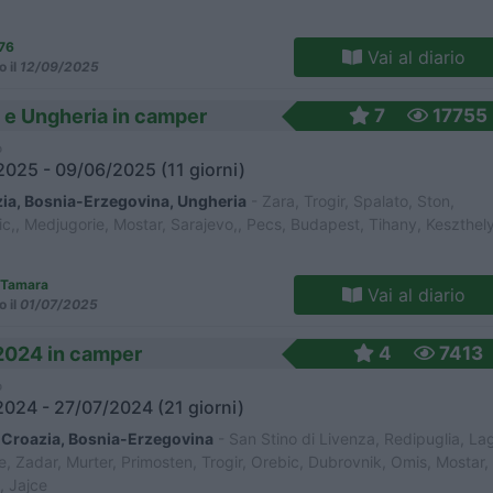
76
Vai al diario
o il
12/09/2025
a e Ungheria in camper
7
17755
o
025 - 09/06/2025 (11 giorni)
ia, Bosnia-Erzegovina, Ungheria
- Zara, Trogir, Spalato, Ston,
c,, Medjugorie, Mostar, Sarajevo,, Pecs, Budapest, Tihany, Keszthel
oTamara
Vai al diario
o il
01/07/2025
 2024 in camper
4
7413
o
024 - 27/07/2024 (21 giorni)
a, Croazia, Bosnia-Erzegovina
- San Stino di Livenza, Redipuglia, La
ce, Zadar, Murter, Primosten, Trogir, Orebic, Dubrovnik, Omis, Mostar,
, Jajce