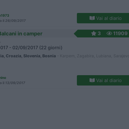
e1973
Vai al diario
o il
26/09/2017
Balcani in camper
3
11909
o
017 - 02/09/2017 (22 giorni)
ia, Croazia, Slovenia, Bosnia
- Karpem, Zagabira, Lubiana, Sarajev
nino
Vai al diario
o il
13/09/2017