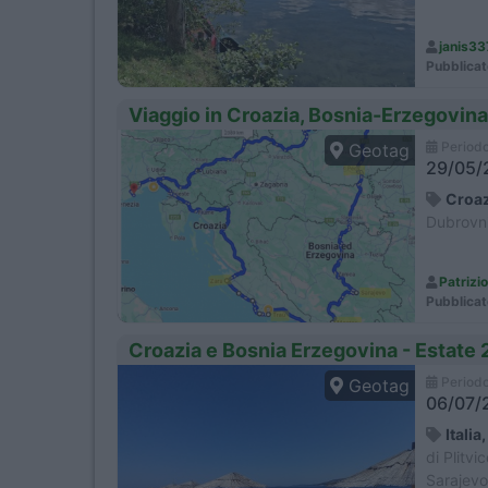
janis33
Pubblicat
Viaggio in Croazia, Bosnia-Erzegovin
Period
Geotag
29/05/2
Croaz
Dubrovni
Patrizi
Pubblicat
Croazia e Bosnia Erzegovina - Estate
Period
Geotag
06/07/2
Itali
di Plitvi
Sarajevo