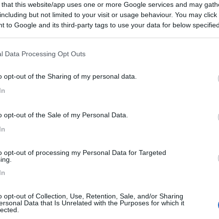
 that this website/app uses one or more Google services and may gath
ia, Bosnia Erzegovina, Montenegro
- Rejeka, Sibenik, Spalato, Mlin
including but not limited to your visit or usage behaviour. You may click 
k, Primosten, Mostar, Medjugorje, Jablanica, Sarajevo, Jajce, Travni
 to Google and its third-party tags to use your data for below specifi
ogle consent section.
Vai al diario
l Data Processing Opt Outs
o il
07/01/2021
o opt-out of the Sharing of my personal data.
mper
4
6493
In
o
019 - 21/09/2019 (7 giorni)
o opt-out of the Sale of my Personal Data.
nia, Bosnia Erzegovina, Croazia
- Lubiana, Jajce, Sarajevo, Mostar,
, Zara, Plitviche
In
to opt-out of processing my Personal Data for Targeted
4
Vai al diario
ing.
o il
11/10/2019
In
e Montenegro in camper
1
6202
o opt-out of Collection, Use, Retention, Sale, and/or Sharing
o
ersonal Data that Is Unrelated with the Purposes for which it
019 - 18/08/2019 (59 giorni)
lected.