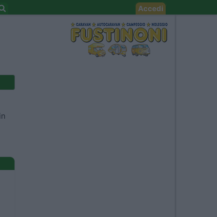
Accedi
in