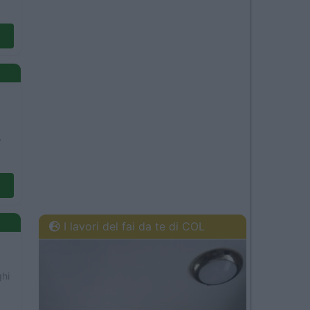
y
I lavori del fai da te di COL
ghi