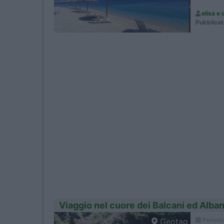
elisa e 
Pubblicat
Viaggio nel cuore dei Balcani ed Alba
Period
Geotag