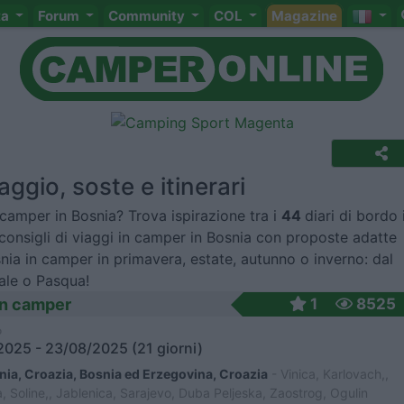
ta
Forum
Community
COL
Magazine
aggio, soste e itinerari
 camper in Bosnia? Trova ispirazione tra i
44
diari di bordo 
i consigli di viaggi in camper in Bosnia con proposte adatte
nia in camper in primavera, estate, autunno o inverno: dal
ale o Pasqua!
 in camper
1
8525
o
025 - 23/08/2025 (21 giorni)
nia, Croazia, Bosnia ed Erzegovina, Croazia
- Vinica, Karlovach,,
, Soline,, Jablenica, Sarajevo, Duba Peljeska, Zaostrog, Ogulin