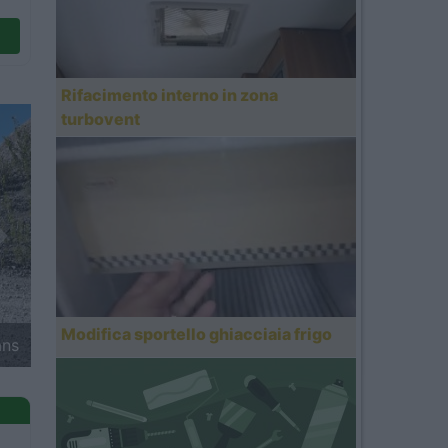
Rifacimento interno in zona
turbovent
Next
Modifica sportello ghiacciaia frigo
ans