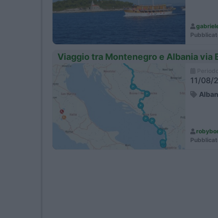
gabriel
Pubblicat
Viaggio tra Montenegro e Albania via 
Period
11/08/2
Alban
robybo
Pubblicat