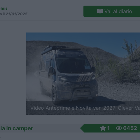
chris
Vai al diario
o il
21/01/2025
Previous
Video Anteprime e Novità van 2027: Clever V
nia in camper
1
6452
o