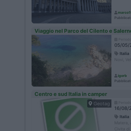
marco1
Pubblicat
Viaggio nel Parco del Cilento e Saler
Period
05/05/2
Italia
Novi, Ve
igorb
Pubblicat
Centro e sud Italia in camper
Period
Geotag
16/08/2
Italia
Matera, 
Civita d