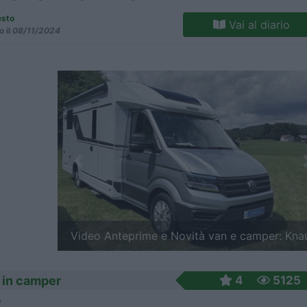
esto
Vai al diario
o il
08/11/2024
Previous
Video Anteprime e Novità van 2027: Clever V
a in camper
4
5125
o