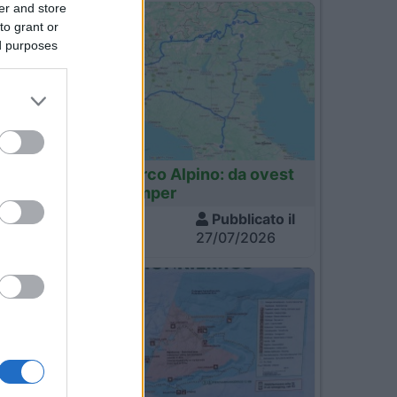
er and store
to grant or
ed purposes
Italia
Tour dell'Arco Alpino: da ovest
a est in camper
,
Visite
Pubblicato il
1.356
27/07/2026