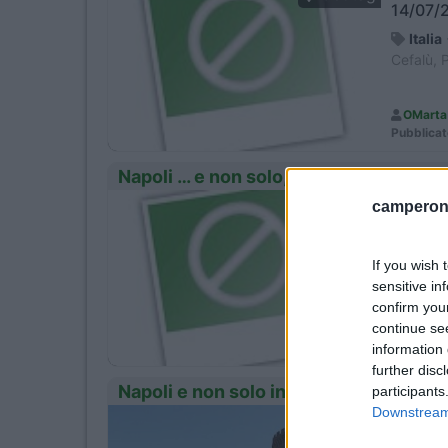
14/07/2
Italia
Cefalù, 
OMarta
Pubblicat
Napoli … e non solo, in camper
camperonl
Period
Geotag
27/12/2
Italia
-
If you wish 
Lucca
sensitive in
confirm you
continue se
Brunell
Pubblicat
information 
further disc
Napoli e non solo in camper
participants
Downstream 
Period
Geotag
22/05/2