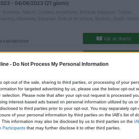
023 - 04/08/2023 (21 giorni)
- Sorrento, Napoli, Costiera Amalfitana, Pompei, Paestum, Tindari,
Palermo, Monreale, Sampieri, Gole di Alcantara, Spoleto, Assisi, Gubb
Vai al diario
o il
05/06/2024
10
5636
ine -
Do Not Process My Personal Information
o
022 - 04/01/2023 (8 giorni)
 Napoli, Vesuvio, Ercolano, Cerveteri, Tarquinia, Pitigliano, Grosseto,
to opt-out of the sale, sharing to third parties, or processing of your per
formation for targeted advertising by us, please use the below opt-out s
r selection. Please note that after your opt-out request is processed y
eing interest-based ads based on personal information utilized by us or
a67
Vai al diario
o il
06/04/2023
disclosed to third parties prior to your opt-out. You may separately opt-
losure of your personal information by third parties on the IAB’s list of
3
5826
. This information may also be disclosed by us to third parties on the
IA
Participants
that may further disclose it to other third parties.
o
022 - 02/06/2022 (11 giorni)