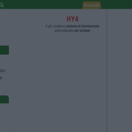
Accedi
rdo
te