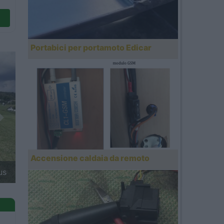
Portabici per portamoto Edicar
Next
Accensione caldaia da remoto
ans