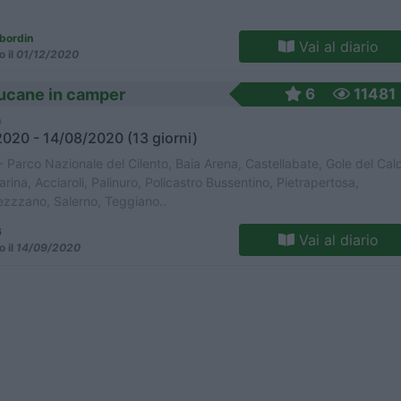
bordin
Vai al diario
o il
01/12/2020
 Lucane in camper
6
11481
o
020 - 14/08/2020 (13 giorni)
- Parco Nazionale del Cilento, Baia Arena, Castellabate, Gole del Calo
ina, Acciaroli, Palinuro, Policastro Bussentino, Pietrapertosa,
zzzano, Salerno, Teggiano..
6
Vai al diario
o il
14/09/2020