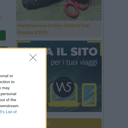
io
Installazione Cruise Control Fiat
Ducato X250
sonal or
ection to
ou may
 personal
out of the
 downstream
B’s List of
Diari recenti