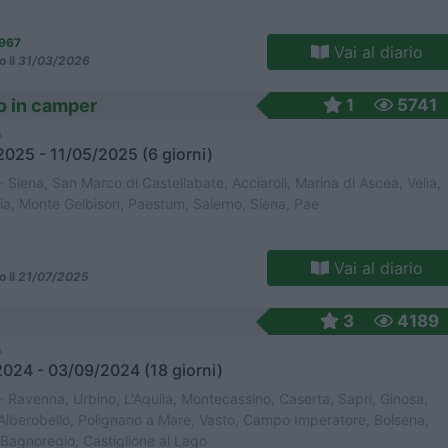
967
Vai al diario
o il
31/03/2026
no in camper
1
5741
o
025 - 11/05/2025 (6 giorni)
- Siena, San Marco di Castellabate, Acciaroli, Marina di Ascea, Velia,
lia, Monte Gelbison, Paestum, Salerno, Siena, Pae
Vai al diario
o il
21/07/2025
3
4189
o
024 - 03/09/2024 (18 giorni)
- Ravenna, Urbino, L'Aquila, Montecassino, Caserta, Sapri, Ginosa,
Alberobello, Polignano a Mare, Vasto, Campo Imperatore, Bolsena,
i Bagnoregio, Castiglione al Lago