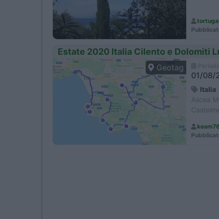
tortuga
Pubblicat
Estate 2020 Italia Cilento e Dolomiti
Period
Geotag
01/08/2
Italia
Ascea Mar
Castelme
keam7
Pubblicat