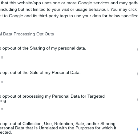
 that this website/app uses one or more Google services and may gath
- Napoli, Amalfi, Ercolano, Salerno, Paestum, Matera
including but not limited to your visit or usage behaviour. You may click 
 to Google and its third-party tags to use your data for below specifi
ogle consent section.
Vai al diario
l Data Processing Opt Outs
o il
21/07/2022
o opt-out of the Sharing of my personal data.
8
5117
In
o
021 - 29/07/2021 (26 giorni)
o opt-out of the Sale of my Personal Data.
da
- Seydisfjordur Egilsstadir, Dettifoss, Reykjahlid, Krafla, Leirhnjukur
Dimmuborgir, Godafoss, Akureyri, Grettislaug, Illugastadir,
In
lmur, Arnarstapi, Reykjavik, Phingvellir, Geysir, Gullfoss, Selfoss,
fsoss, Glufrafoss, Skogafoss,
to opt-out of processing my Personal Data for Targeted
Vai al diario
ing.
o il
04/07/2022
In
4
9000
o opt-out of Collection, Use, Retention, Sale, and/or Sharing
o
ersonal Data that Is Unrelated with the Purposes for which it
021 - 21/08/2021 (22 giorni)
lected.