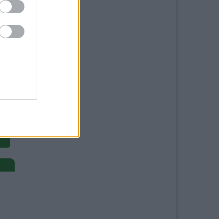
co,
i