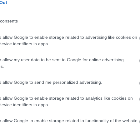
- San Felice Circeo, Ponza, Sperlonga, Gaeta, Reggia di Caserta,
Out
 Vesuvio, Napoli, Sorrento, Capri, Amalfi, Positano, Agropoli, Grotte d
vita, Paestum, Castellabate, Ascea Marina, Velia, Palinuro, Maratea,
consents
 Mare, Nova Siri, Matera
camper
Vai al diario
o il
23/02/2022
o allow Google to enable storage related to advertising like cookies on
11
7841
evice identifiers in apps.
o
022 - 07/01/2022 (5 giorni)
o allow my user data to be sent to Google for online advertising
s.
- Pompei, Napoli, Sorrento
to allow Google to send me personalized advertising.
a67
Vai al diario
o il
18/02/2022
o allow Google to enable storage related to analytics like cookies on
evice identifiers in apps.
asilicata in camper
5
9299
o
o allow Google to enable storage related to functionality of the website
021 - 31/07/2021 (22 giorni)
nia, Calabria, Basilicata, Lazio
- Pompei, Paestum,, Cirella di