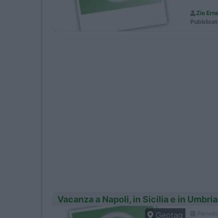
Zio Ern
Pubblicat
Vacanza a Napoli, in Sicilia e in Umbri
Period
Geotag