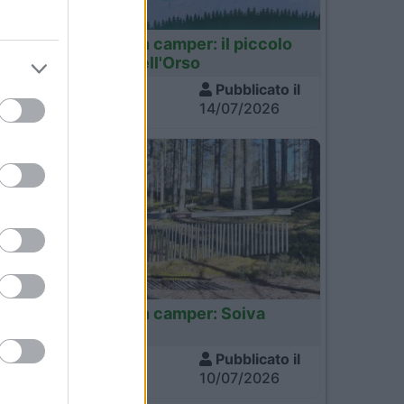
Finlandia
i
Finlandia in camper: il piccolo
sentiero dell'Orso
Visite
Pubblicato il
712
14/07/2026
Finlandia
Finlandia in camper: Soiva
Metsa
Visite
Pubblicato il
648
10/07/2026