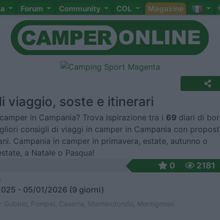
ta
Forum
Community
COL
Magazine
 viaggio, soste e itinerari
 camper in Campania? Trova ispirazione tra i
69
diari di bo
igliori consigli di viaggi in camper in Campania con propos
ani. Campania in camper in primavera, estate, autunno o
estate, a Natale o Pasqua!
0
2181
o
025 - 05/01/2026 (9 giorni)
- Gubbio, Pompei, Caserta, Monterotondo, Montignoso