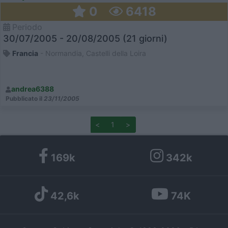
0
6418
Periodo
30/07/2005 - 20/08/2005 (21 giorni)
Francia
- Normandia, Castelli della Loira
andrea6388
Pubblicato il
23/11/2005
<
1
>
169k
342k
42,6k
74K