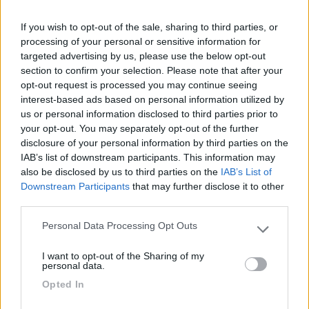
If you wish to opt-out of the sale, sharing to third parties, or
processing of your personal or sensitive information for
targeted advertising by us, please use the below opt-out
section to confirm your selection. Please note that after your
opt-out request is processed you may continue seeing
interest-based ads based on personal information utilized by
us or personal information disclosed to third parties prior to
your opt-out. You may separately opt-out of the further
disclosure of your personal information by third parties on the
IAB’s list of downstream participants. This information may
also be disclosed by us to third parties on the
IAB’s List of
Downstream Participants
that may further disclose it to other
third parties.
Castelli della
Personal Data Processing Opt Outs
Please note that this website/app uses one or more Google
Loira,Versaille,Parigi,Disneyland in camper
services and may gather and store information including but
I want to opt-out of the Sharing of my
not limited to your visit or usage behaviour. You may click to
2
4333
personal data.
grant or deny consent to Google and its third-party tags to
Opted In
Periodo
use your data for below specified purposes in below Google
22/06/2012 - 29/06/2012 (7 giorni)
consent section.