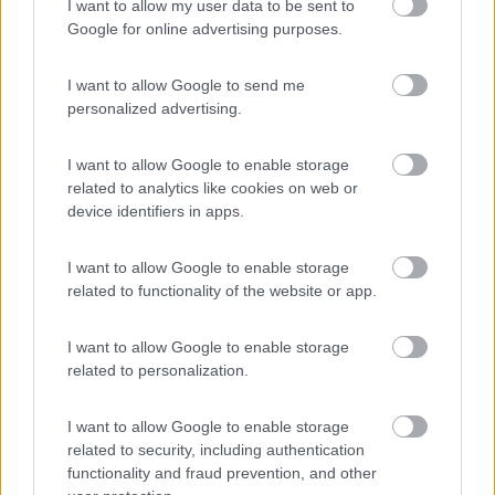
Castelli della Loira e Costa Atlantica in
I want to allow my user data to be sent to
Google for online advertising purposes.
camper
2
4764
I want to allow Google to send me
Periodo
personalized advertising.
09/08/2012 - 25/08/2012 (16 giorni)
Francia
- Pyla sur mer
I want to allow Google to enable storage
related to analytics like cookies on web or
device identifiers in apps.
romadala
Pubblicato il
31/08/2012
I want to allow Google to enable storage
related to functionality of the website or app.
I want to allow Google to enable storage
related to personalization.
I want to allow Google to enable storage
related to security, including authentication
functionality and fraud prevention, and other