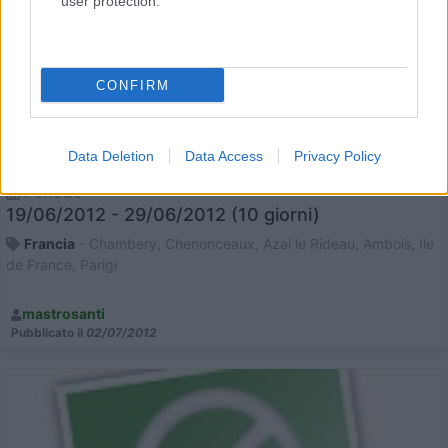
user protection.
CONFIRM
Castelli della Loira e Parigi, in camper
3
4849
Data Deletion
Data Access
Privacy Policy
Periodo
19/06/2012 - 29/06/2012 (10 giorni)
Francia
- Chambery, Chenonceaux, Azai le Rideau, Ambois, Ile
de France, Parigi
mastrosanti
Pubblicato il
02/07/2012