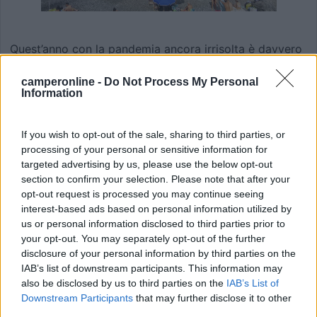
Quest’anno con la pandemia ancora irrisolta è davvero
un’incognita pensare all’estate, e le variabili da
considerare sono moltissime. Ovviamente qui si parla
camperonline -
Do Not Process My Personal
Information
di camper e di vacanze e non si sottovaluta
assolutamente la situazione sanitaria Nazionale, anche
se il rammarico e la tristezza per tutti coloro che
If you wish to opt-out of the sale, sharing to third parties, or
stanno soffrendo è innegabile.
processing of your personal or sensitive information for
targeted advertising by us, please use the below opt-out
Noi vogliamo andare oltre, sia con il pensiero che col
section to confirm your selection. Please note that after your
cuore, e sognare le vacanze estive.
opt-out request is processed you may continue seeing
Partiamo? Ci fidiamo? Restiamo in Italia o andiamo
interest-based ads based on personal information utilized by
all’Estero? Siamo sicuri o lasciamo perdere? Vediamo
us or personal information disclosed to third parties prior to
come evolve ancora la situazione ed eventualmente
your opt-out. You may separately opt-out of the further
partiamo ad Agosto? Ma se poi c’è troppa gente?
disclosure of your personal information by third parties on the
Queste credo le domande ed i dubbi di tutti noi, le
IAB’s list of downstream participants. This information may
also be disclosed by us to third parties on the
IAB’s List of
paure ed timori che precedono le vacanze 2020 in
Downstream Participants
that may further disclose it to other
piena pandemia, ma avere la possibilità di partire in
third parties.