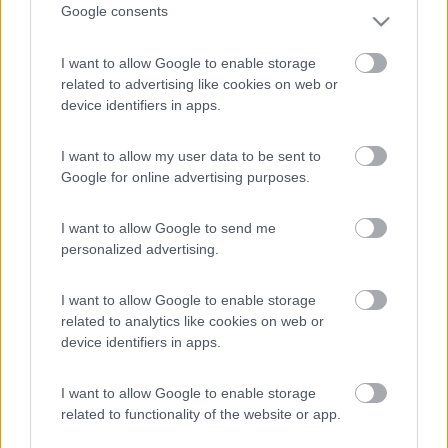
Google consents
Leggi il diario in formato pdf
I want to allow Google to enable storage
related to advertising like cookies on web or
Luoghi visitati:
device identifiers in apps.
Italia
-
Calabria
(A)
,
Praia a mare
(B)
,
Cirella
(C)
,
Capo
Vaticano
(D)
,
Tropea
(E)
,
Scilla
(F)
,
Ferruzzano
(G)
,
I want to allow my user data to be sent to
Gerace
(H)
,
Badolato
(I)
,
Le Castella
(J)
,
Crotone
(K)
,
Google for online advertising purposes.
Cirò Marina
(L)
,
Corigliano Calabro
(M)
I want to allow Google to send me
personalized advertising.
Visualizza su mappa
I want to allow Google to enable storage
related to analytics like cookies on web or
device identifiers in apps.
Punti di sosta:
I want to allow Google to enable storage
Lago Sirino
related to functionality of the website or app.
Parcheggio - Praia A Mare
S.Maria del Cedro