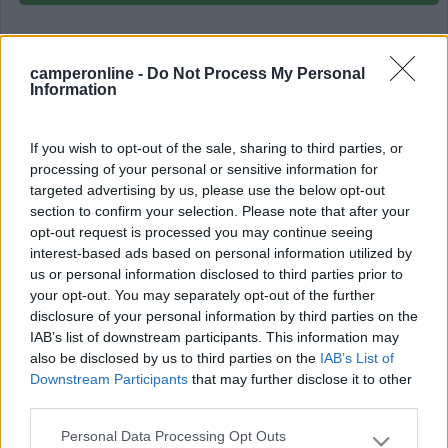
Luoghi visitati:
camperonline -
Do Not Process My Personal
Portogallo
-
Braganza
(A)
,
Soajo
(B)
,
Viana do Castelo
Information
(C)
,
Barcelos
(D)
,
Braga
(E)
,
Guimaraes
(F)
,
Porto
(G)
,
Aveiro
(H)
,
Costa Nova do Prado
(I)
,
Coimbra
(J)
,
If you wish to opt-out of the sale, sharing to third parties, or
Tomar
(K)
,
Fatima
(L)
,
Batalha
(M)
,
Alcobaca
(N)
,
processing of your personal or sensitive information for
Nazarè
(O)
,
Obidos
(P)
,
Cabo Carvoeiro
(Q)
,
Mafra
(R)
,
targeted advertising by us, please use the below opt-out
Sintra...
(S)
section to confirm your selection. Please note that after your
opt-out request is processed you may continue seeing
interest-based ads based on personal information utilized by
us or personal information disclosed to third parties prior to
Visualizza su mappa
your opt-out. You may separately opt-out of the further
disclosure of your personal information by third parties on the
IAB’s list of downstream participants. This information may
also be disclosed by us to third parties on the
IAB’s List of
Questo diario è stato consigliato da:
,
Downstream Participants
that may further disclose it to other
CZliberty4
third parties.
,
,
,
,
,
Roberto CG
eros55
CamperOnLine
ezio59
blasco
carosi
,
,
,
,
,
,
max
ilcamaleonte
Ribon
nanonet
bradipo66
ciavina
Personal Data Processing Opt Outs
Please note that this website/app uses one or more Google