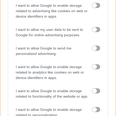
noi vorremmo andarci da gennaio a marzo per
I want to allow Google to enable storage
svernare, quale zona calda mi consigli? Grazie
related to advertising like cookies on web or
device identifiers in apps.
14/10/2018 20:39
ezio59
I want to allow my user data to be sent to
Google for online advertising purposes.
Ciao e grazie. Spero solo che qualcuno che non sa
dove andare all'ultimo minuto lo prenda e parta
I want to allow Google to send me
per il Portogallo, così avrà un senso oltre che per
personalized advertising.
me anche per altri.
I want to allow Google to enable storage
related to analytics like cookies on web or
13/10/2018 11:21
Ribon
device identifiers in apps.
Complimenti! Bellissimo diario.
I want to allow Google to enable storage
related to functionality of the website or app.
02/10/2018 13:47
ezio59
I want to allow Google to enable storage
related to personalization.