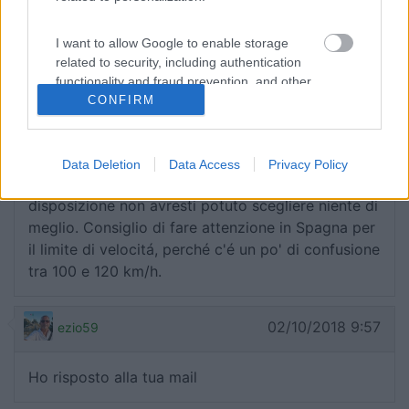
Grazie, in effetti il tempo è sempre tiranno. Buona
permanenza.
I want to allow Google to enable storage
related to security, including authentication
functionality and fraud prevention, and other
02/10/2018 10:56
Enricor1967
CONFIRM
user protection.
Ciao Ezio, mi sento di doverti fare i complimenti
per questo diario molto ben fatto. Io in Portogallo
Data Deletion
Data Access
Privacy Policy
ci vivo da 4 anni e penso che con il tempo a tua
disposizione non avresti potuto scegliere niente di
meglio. Consiglio di fare attenzione in Spagna per
il limite di velocitá, perché c'é un po' di confusione
tra 100 e 120 km/h.
02/10/2018 9:57
ezio59
Ho risposto alla tua mail