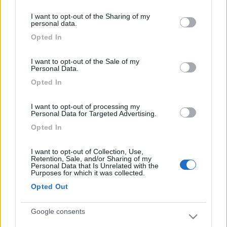
,
,
andrea6388
gioia 51
Steva1979
services and may gather and store information including but
I want to opt-out of the Sharing of my
not limited to your visit or usage behaviour. You may click to
personal data.
grant or deny consent to Google and its third-party tags to
Commenti
Opted In
use your data for below specified purposes in below Google
consent section.
I want to opt-out of the Sale of my
Fai il
Login
per
commentare
.
Personal Data.
Opted In
04/11/2018 22:00
ezio59
I want to opt-out of processing my
Personal Data for Targeted Advertising.
Ciao, grazie. Per il periodo invernale credo che
non si possa scegliere che il sud, quindi l'Algarve.
Opted In
Prendi l'informazione col beneficio del dubbio
perchè ho visto il Portogallo solo nel mese di
I want to opt-out of Collection, Use,
Retention, Sale, and/or Sharing of my
luglio.
Personal Data that Is Unrelated with the
Purposes for which it was collected.
Opted Out
03/11/2018 9:12
jackrussel
Google consents
Bellissimo diario, complimenti. Volevo chiederti: