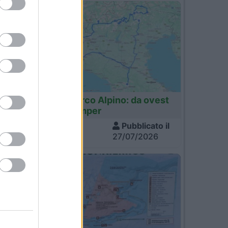
Italia
Tour dell'Arco Alpino: da ovest
a est in camper
Visite
Pubblicato il
1.457
27/07/2026