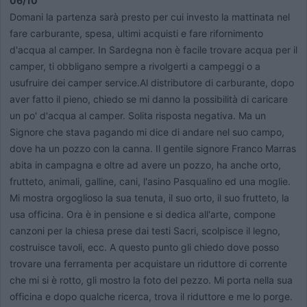
06/10
Domani la partenza sarà presto per cui investo la mattinata nel
fare carburante, spesa, ultimi acquisti e fare rifornimento
d'acqua al camper. In Sardegna non è facile trovare acqua per il
camper, ti obbligano sempre a rivolgerti a campeggi o a
usufruire dei camper service.Al distributore di carburante, dopo
aver fatto il pieno, chiedo se mi danno la possibilità di caricare
un po' d'acqua al camper. Solita risposta negativa. Ma un
Signore che stava pagando mi dice di andare nel suo campo,
dove ha un pozzo con la canna. Il gentile signore Franco Marras
abita in campagna e oltre ad avere un pozzo, ha anche orto,
frutteto, animali, galline, cani, l'asino Pasqualino ed una moglie.
Mi mostra orgoglioso la sua tenuta, il suo orto, il suo frutteto, la
usa officina. Ora è in pensione e si dedica all'arte, compone
canzoni per la chiesa prese dai testi Sacri, scolpisce il legno,
costruisce tavoli, ecc. A questo punto gli chiedo dove posso
trovare una ferramenta per acquistare un riduttore di corrente
che mi si è rotto, gli mostro la foto del pezzo. Mi porta nella sua
officina e dopo qualche ricerca, trova il riduttore e me lo porge.