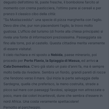
degusto dell'ottimo tè, paste fresche, il bombolone farcito al
momento con crema pasticciera, l'ottimo pane ai cereali e per
pranzo il classico cibo della città:
"Su Mustazzeddu": una specie di pizza margherita con l'aglio.
Devo dire che, pur non piacendomi l'aglio, la trovo molto
gustosa. L'ufficio del turismo (di fronte alla chiesa principale) si
rivela una fonte di informazioni preziosissima. Passeggiata sia
fino alla torre, poi al castello. Questa cittadina merita veramente
di essere visitata!.
Il cielo rischiara e mi sposto a
Nebida
, paese minerario, poi
procedo per
Porto Flavia, la Spiaggia di Masua,
ed arrivo
a
Cala Domestica.
C'ero già stato un paio d'anni fa, ma è sempre
molto bella da rivedere. Sembra un fiordo, grandi pareti di rocce
che fendono verso il mare. Qui inizia la parte selvaggia della
Sardegna, quella che preferisco, la meno costruita, strade a
picco sul mare con paesaggi favolosi, spiagge non attrezzate o
poco, mare dai colori incantevoli, dune che sembra d'essere in
nord Africa. Una costa veramente spettacolare!
Pernotto al parcheggio.