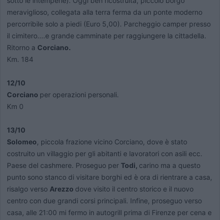
sotto le intemperie). Oggi ben ricostruita, piccolo borgo
meraviglioso, collegata alla terra ferma da un ponte moderno
percorribile solo a piedi (Euro 5,00). Parcheggio camper presso
il cimitero....e grande camminate per raggiungere la cittadella.
Ritorno a
Corciano.
Km. 184
12/10
Corciano
per operazioni personali.
Km 0
13/10
Solomeo
, piccola frazione vicino Corciano, dove è stato
costruito un villaggio per gli abitanti e lavoratori con asili ecc.
Paese del cashmere. Proseguo per
Todi,
carino ma a questo
punto sono stanco di visitare borghi ed è ora di rientrare a casa,
risalgo verso
Arezzo
dove visito il centro storico e il nuovo
centro con due grandi corsi principali. Infine, proseguo verso
casa, alle 21:00 mi fermo in autogrill prima di Firenze per cena e