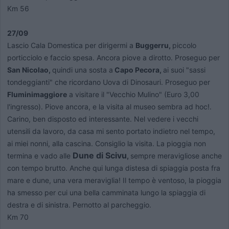
Km 56
27/09
Lascio Cala Domestica per dirigermi a
Buggerru,
piccolo
porticciolo e faccio spesa. Ancora piove a dirotto. Proseguo per
San Nicolao,
quindi una sosta a
Capo Pecora,
ai suoi "sassi
tondeggianti" che ricordano Uova di Dinosauri. Proseguo per
Fluminimaggiore
a visitare il "Vecchio Mulino" (Euro 3,00
l'ingresso). Piove ancora, e la visita al museo sembra ad hoc!.
Carino, ben disposto ed interessante. Nel vedere i vecchi
utensili da lavoro, da casa mi sento portato indietro nel tempo,
ai miei nonni, alla cascina. Consiglio la visita. La pioggia non
Dune di Scivu
termina e vado alle
,
sempre meravigliose anche
con tempo brutto. Anche qui lunga distesa di spiaggia posta fra
mare e dune, una vera meraviglia! Il tempo è ventoso, la pioggia
ha smesso per cui una bella camminata lungo la spiaggia di
destra e di sinistra. Pernotto al parcheggio.
Km 70