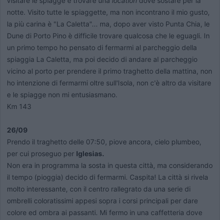
visitare le spiagge e trovare una
location
dove sostare per la
notte. Visito tutte le spiaggette, ma non incontrano il mio gusto,
la più carina è "La Caletta"... ma, dopo aver visto Punta Chia, le
Dune di Porto Pino è difficile trovare qualcosa che le eguagli. In
un primo tempo ho pensato di fermarmi al parcheggio della
spiaggia La Caletta, ma poi decido di andare al parcheggio
vicino al porto per prendere il primo traghetto della mattina, non
ho intenzione di fermarmi oltre sull'Isola, non c'è altro da visitare
e le spiagge non mi entusiasmano.
Km 143
26/09
Prendo il traghetto delle 07:50, piove ancora, cielo plumbeo,
per cui proseguo per
Iglesias.
Non era in programma la sosta in questa città, ma considerando
il tempo (pioggia) decido di fermarmi. Caspita! La città si rivela
molto interessante, con il centro rallegrato da una serie di
ombrelli coloratissimi appesi sopra i corsi principali per dare
colore ed ombra ai passanti. Mi fermo in una caffetteria dove