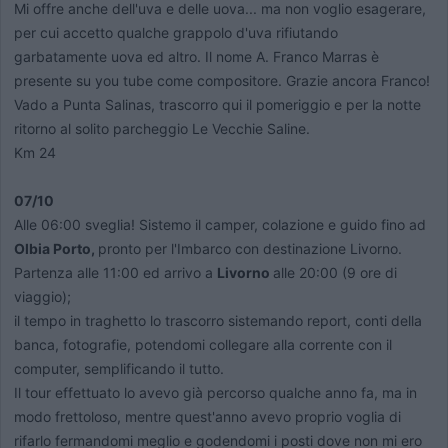
Mi offre anche dell'uva e delle uova... ma non voglio esagerare,
per cui accetto qualche grappolo d'uva rifiutando
garbatamente uova ed altro. Il nome
A. Franco Marras
è
presente su you tube come compositore. Grazie ancora Franco!
Vado a Punta Salinas, trascorro qui il pomeriggio e per la notte
ritorno al solito parcheggio Le Vecchie Saline.
Km 24
07/10
Alle 06:00 sveglia! Sistemo il camper, colazione e guido fino ad
Olbia Porto,
pronto per l'Imbarco con destinazione Livorno.
Partenza alle 11:00 ed arrivo a
Livorno
alle 20:00 (9 ore di
viaggio);
il tempo in traghetto lo trascorro sistemando report, conti della
banca, fotografie, potendomi collegare alla corrente con il
computer, semplificando il tutto.
Il tour effettuato lo avevo già percorso qualche anno fa, ma in
modo frettoloso, mentre quest'anno avevo proprio voglia di
rifarlo fermandomi meglio e godendomi i posti dove non mi ero