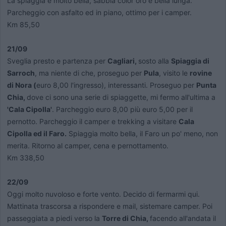
La spiaggia è molto bella, sabbia color oro e bella lunga.
Parcheggio con asfalto ed in piano, ottimo per i camper.
Km 85,50
21/09
Sveglia presto e partenza per
Cagliari,
sosto alla
Spiaggia di
Sarroch
, ma niente di che, proseguo per
Pula
, visito le
rovine
di Nora (
euro 8,00 l'ingresso), interessanti. Proseguo per
Punta
Chia,
dove ci sono una serie di spiaggette, mi fermo all'ultima a
'Cala Cipolla'
. Parcheggio euro 8,00 più euro 5,00 per il
pernotto. Parcheggio il camper e trekking a visitare
Cala
Cipolla ed il Faro.
Spiaggia molto bella, il Faro un po' meno, non
merita. Ritorno al camper, cena e pernottamento.
Km 338,50
22/09
Oggi molto nuvoloso e forte vento. Decido di fermarmi qui.
Mattinata trascorsa a rispondere e mail, sistemare camper. Poi
passeggiata a piedi verso la
Torre di Chia,
facendo all'andata il