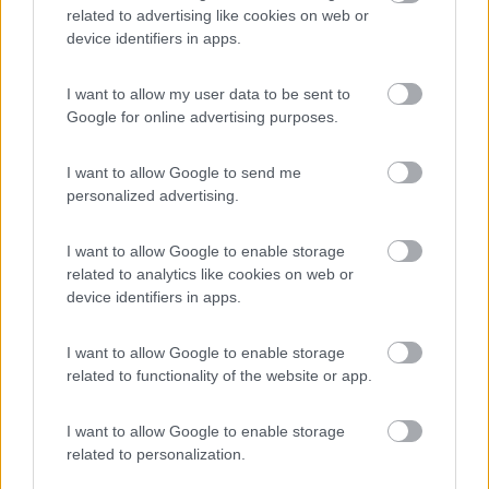
riesce a riportare il camper in carreggiata. Fortuna che avevo la
related to advertising like cookies on web or
corda da traino a bordo! ll camper è marrone dal pantano, in
device identifiers in apps.
ogni caso lui ha chiuso e non mi permette di fare il carico
d'acqua, per cui vado ad un altro camper service, poco
I want to allow my user data to be sent to
distante:
"Paradise".
Con
euro 10,00 carico acqua ed
Google for online advertising purposes.
ovviamente lavo anche il camper e poi proseguo per
Porto
Ferro
.
I want to allow Google to send me
Arrivo al parcheggio, sistemo il camper e vado in spiaggia a
personalized advertising.
rilassarmi.
Km 29
I want to allow Google to enable storage
related to analytics like cookies on web or
device identifiers in apps.
02/10
Giornata di relax a
Porto Ferro
in spiaggia, finalmente il sole mi
assiste :-)
I want to allow Google to enable storage
related to functionality of the website or app.
Km 0
03/10
I want to allow Google to enable storage
related to personalization.
Nuvoloso, per cui decido di rientrare verso Olbia, strada
facendo mi fermo a
Castelsardo,
in un parcheggio gratuito