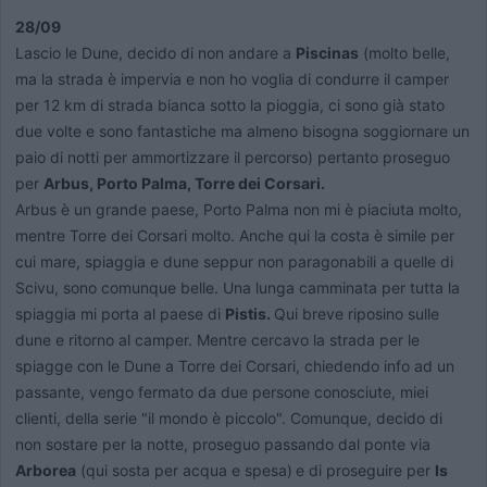
28/09
Lascio le Dune, decido di non andare a
Piscinas
(molto belle,
ma la strada è impervia e non ho voglia di condurre il camper
per 12 km di strada bianca sotto la pioggia, ci sono già stato
due volte e sono fantastiche ma almeno bisogna soggiornare un
paio di notti per ammortizzare il percorso) pertanto proseguo
per
Arbus, Porto Palma, Torre dei Corsari.
Arbus è un grande paese, Porto Palma non mi è piaciuta molto,
mentre Torre dei Corsari molto. Anche qui la costa è simile per
cui mare, spiaggia e dune seppur non paragonabili a quelle di
Scivu, sono comunque belle. Una lunga camminata per tutta la
spiaggia mi porta al paese di
Pistis.
Qui breve riposino sulle
dune e ritorno al camper. Mentre cercavo la strada per le
spiagge con le Dune a Torre dei Corsari, chiedendo info ad un
passante, vengo fermato da due persone conosciute, miei
clienti, della serie "il mondo è piccolo". Comunque, decido di
non sostare per la notte, proseguo passando dal ponte via
Arborea
(qui sosta per acqua e spesa)
e di proseguire per
Is