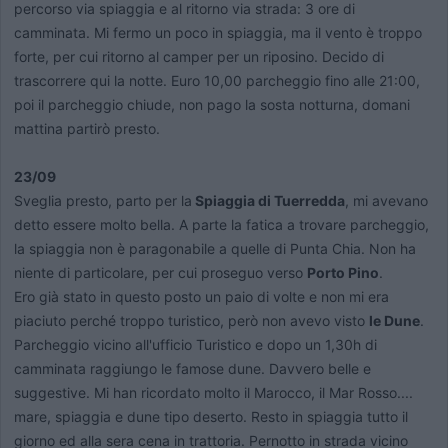
percorso via spiaggia e al ritorno via strada: 3 ore di
camminata. Mi fermo un poco in spiaggia, ma il vento è troppo
forte, per cui ritorno al camper per un riposino. Decido di
trascorrere qui la notte. Euro 10,00 parcheggio fino alle 21:00,
poi il parcheggio chiude, non pago la sosta notturna, domani
mattina partirò presto.
23/09
Sveglia presto, parto per la
Spiaggia di Tuerredda
, mi avevano
detto essere molto bella. A parte la fatica a trovare parcheggio,
la spiaggia non è paragonabile a quelle di Punta Chia. Non ha
niente di particolare, per cui proseguo verso
Porto Pino
.
Ero già stato in questo posto un paio di volte e non mi era
piaciuto perché troppo turistico, però non avevo visto
le Dune
.
Parcheggio vicino all'ufficio Turistico e dopo un 1,30h di
camminata raggiungo le famose dune. Davvero belle e
suggestive. Mi han ricordato molto il Marocco, il Mar Rosso....
mare, spiaggia e dune tipo deserto. Resto in spiaggia tutto il
giorno ed alla sera cena in trattoria. Pernotto in strada vicino