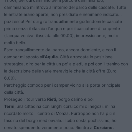
11:00), per cui cammino per il parco e camminando,
camminando mi ritrovo all'interno del parco delle cascate. Tutte
le entrate erano aperte, non presidiate e nemmeno indicate...
pazzesco! Per cui giro tranquillamente godendomi le cascate
prima senza il rilascio d'acqua e poi il cascatone dirompente
(l'acqua veniva rilasciata alle 09:00), impressionante, molto
molto bello.
Esco tranquillamente dal parco, ancora dormiente, e con il
camper mi sposto all'
Aquila.
Città arroccata in posizione
strategica, giro per la città un po' a piedi, e poi con il trenino con
la descrizione delle varie meraviglie che la città offre (Euro
6,00).
Parcheggio comodo per i camper vicino alla porta principale
della città.
Proseguo il tour verso
Rieti,
borgo carino e poi
Terni,
una
cittadina con lunghi corsi colmi di negozi, mi ha
ricordato molto il centro di Monza. Purtroppo non ha più il
fascino del borgo medioevale. Il cibo costa pochissimo, ho
cenato spendendo veramente poco. Rientro a
Corciano.