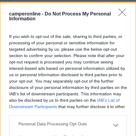
Km 120
camperonline -
Do Not Process My Personal
Information
30/09
Mi sveglio sotto la pioggia, che poco dopo smette e decido di
fare una bella camminata lungo la passeggiata mare fino al
If you wish to opt-out of the sale, sharing to third parties, or
paese di
Fertilia,
andata e ritorno circa 12 km, gli ultimi sotto un
processing of your personal or sensitive information for
altro temporale. Arrivo al camper stanco ed inzuppato. Doccia
targeted advertising by us, please use the below opt-out
section to confirm your selection. Please note that after your
calda e tè con i biscotti. La sera smette di piovere e decido di
opt-out request is processed you may continue seeing
uscire ancora a cena nel borgo.
Alghero
mi piace molto, una
interest-based ads based on personal information utilized by
cittadina fantastica. Pernotto sempre al parcheggio Km0. Il mio
us or personal information disclosed to third parties prior to
Amico Nunzio dice che Lui prende acqua dal porto, dai
your opt-out. You may separately opt-out of the further
rifornimenti per le barche lungo la banchina, facendo una
disclosure of your personal information by third parties on the
passeggiata per il porto, ci sono i pozzetti d'acqua che servono
IAB’s list of downstream participants. This information may
a rifornire acqua alle barche. Cosi dopo cena decido di fare
also be disclosed by us to third parties on the
IAB’s List of
Downstream Participants
that may further disclose it to other
rifornimento d'acqua al camper, ma mentre mi avvicino e apro la
third parties.
porta, magicamente, affiora dal nulla un ufficiale della Marina o
Finanza - non ho ben capito - che mi apostrofa "Cosa pensa di
Personal Data Processing Opt Outs
Please note that this website/app uses one or more Google
fare?" Gli rispondo, con un tono molto mesto e cercando la sua
services and may gather and store information including but