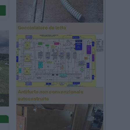
Gocciolatore da tetto
Next
Antifurto non convenzionale
autocostruito
ans