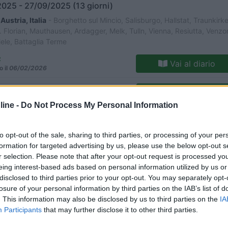
025 - 27/09/2025 (13 giorni)
, Austria, Italia
- Borghetto sul Mincio, Salisburgo, Hallstat, Traunkirke
t. Florian, Mauthausen, Ardagger, Melk, Tulln, Vienna, Resiutta, Venzo
ele, Battaglia Terme
2
Vai al diario
o il
06/02/2026
2
2114
ine -
Do Not Process My Personal Information
o
025 - 15/10/2025 (37 giorni)
ia
- Tunisi, Bulla Regia, Dougga, Kairouan, Sbeitla, Mides, Tamerza,
to opt-out of the sale, sharing to third parties, or processing of your per
Ksar Ghilane, Metameur, Tataouine, Djerba, Kerkennaf, Sousse, Mahdi
formation for targeted advertising by us, please use the below opt-out s
r, Hammamet
r selection. Please note that after your opt-out request is processed y
eing interest-based ads based on personal information utilized by us or
Vai al diario
disclosed to third parties prior to your opt-out. You may separately opt-
o il
02/02/2026
losure of your personal information by third parties on the IAB’s list of
. This information may also be disclosed by us to third parties on the
IA
est, in camper
2
3341
Participants
that may further disclose it to other third parties.
o
025 - 06/01/2026 (10 giorni)