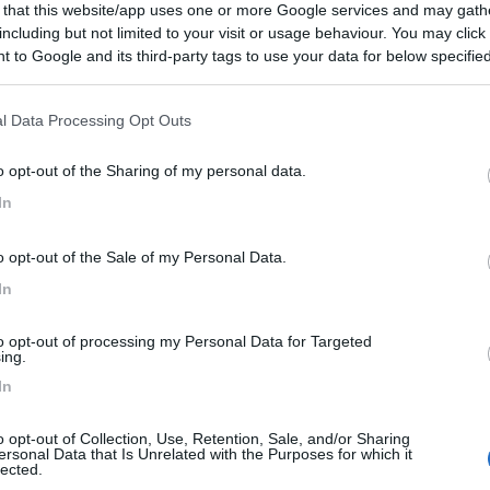
 that this website/app uses one or more Google services and may gath
ia, Ungheria, Slovacchia, Austria, Italia
- Lubiana, Budapest,
including but not limited to your visit or usage behaviour. You may click 
va, Vienna, Graz, Gorizia, Cesenatico, San Marino, Perugia, Vicovaro
 to Google and its third-party tags to use your data for below specifi
ogle consent section.
73
Vai al diario
l Data Processing Opt Outs
o il
26/01/2026
o opt-out of the Sharing of my personal data.
e luglio 2025
1
11163
In
o
025 - 03/07/2025 (11 giorni)
o opt-out of the Sale of my Personal Data.
- Praia a Mare, Giardini Naxos, Taormina, Gole dell'Alcantara, Lido di
to, Marzamemi, Isola delle Correnti, Siracusa, Patti, Capo d'Orlando
In
to opt-out of processing my Personal Data for Targeted
Vai al diario
ing.
o il
23/10/2025
In
 e scooter
2
8351
o opt-out of Collection, Use, Retention, Sale, and/or Sharing
o
ersonal Data that Is Unrelated with the Purposes for which it
025 - 25/06/2025 (21 giorni)
lected.