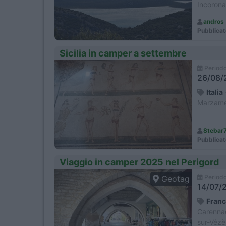
Incoronat
Grisignan
andros
Pubblicat
Sicilia in camper a settembre
Period
26/08/2
Italia
Marzame
Stebar
Pubblicat
Viaggio in camper 2025 nel Perigord
Period
Geotag
14/07/2
Franc
Carennac
sur-Vézè