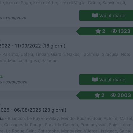
e, isola di Pago, isola di Arbe, isola di Veglia, Colmo, Sanvincenti,
a, lago di Scutari, Tara, Durmitor, lago artificiale di Piva
Vai al diario
o il
11/06/2026
2
1323
o
022 - 11/09/2022 (16 giorni)
- Palermo, Cefalù, Tindari, Giardini Naxos, Taormina, Siracusa, Noto,
mi, Modica, Ragusa, Palermo
74
Vai al diario
o il
03/06/2026
2
2003
o
025 - 06/08/2025 (23 giorni)
ia
- Briancon, Le Puy-en-Velay, Mende, Rocamadour, Autoire, Martel,
, Collonges-la-Rouge, Sarlat-la-Canéda, Proumeyssac, Saint-Léon-
re, La Roque-Saint-Christophe, Monpazier, Villereal, Issigeac, Sainte