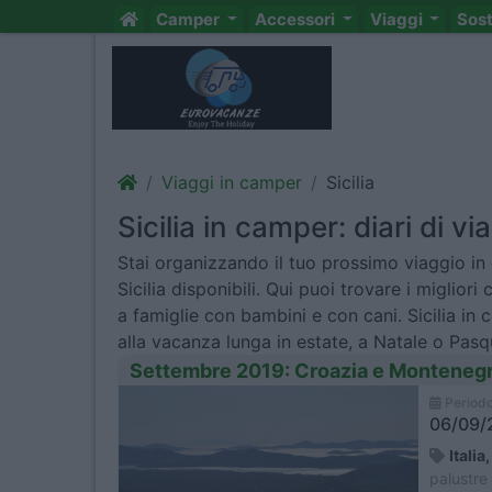
Camper
Accessori
Viaggi
Sos
Viaggi in camper
Sicilia
Sicilia in camper: diari di vi
Stai organizzando il tuo prossimo viaggio in 
Sicilia disponibili. Qui puoi trovare i miglior
a famiglie con bambini e con cani. Sicilia in
alla vacanza lunga in estate, a Natale o Pasq
Settembre 2019: Croazia e Montenegr
Period
06/09/2
Itali
palustre