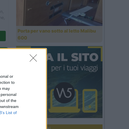
n,
ne,
Porta per vano sotto al letto Malibu
600
sonal or
a,
ection to
ou may
 personal
out of the
 downstream
B’s List of