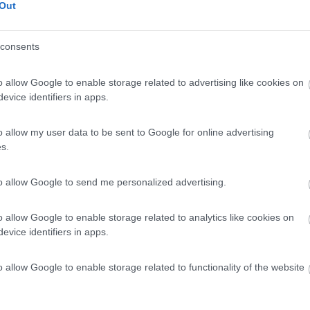
ia, Albania, Slovenia, Croazia
- Klenovica, Stobrec, Spalato, Scutari
Out
 Kruja, Tirana, Berat, Argirocastro, Kasmil, Saranda, Himarè, Qeparo,
lermo, Valona, Durazzo, Postumia, Dubovnik, Brodarica, Sebenico, Is
consents
57
Vai al diario
o il
19/09/2025
o allow Google to enable storage related to advertising like cookies on
r
3
5721
evice identifiers in apps.
o
025 - 06/05/2025 (11 giorni)
o allow my user data to be sent to Google for online advertising
s.
- Sferracavallo, San Vito Lo Capo, Trapani, Erice, Marsala, Mazzara d
grigento, Mussomeli, Palermo
to allow Google to send me personalized advertising.
967
Vai al diario
o il
03/06/2025
o allow Google to enable storage related to analytics like cookies on
evice identifiers in apps.
024
2
6176
o allow Google to enable storage related to functionality of the website
o
024 - 23/06/2024 (50 giorni)
a, Grecia, Albania, Montenegro, Croazia
- Fossacesia, Monopoli,