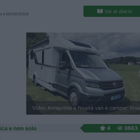
rande, Saint-Cirq-Lapopie, Najac, Cordes-sur-Ciel, Castelnau-de-
l, Bruniquel
Vai al diario
o il
08/05/2026
Previous
Video Anteprime e Novità van 2027: Clever V
ica e non solo
4
3663
o