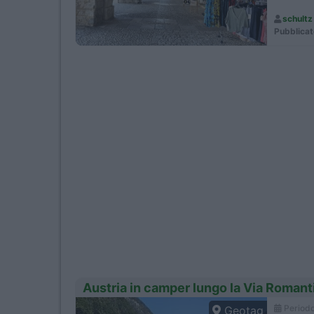
Foy-la-G
schultz
Montmira
Pubblicat
Austria in camper lungo la Via Romant
Period
Geotag