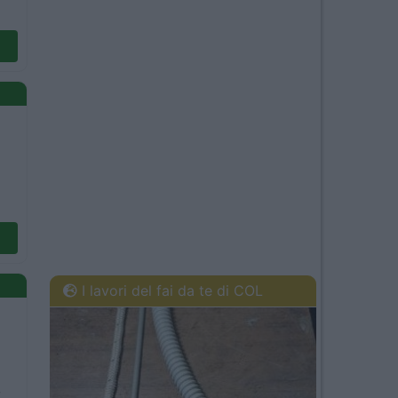
I lavori del fai da te di COL
-