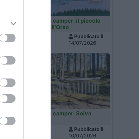
,
Finlandia
ola
Finlandia in camper: il piccolo
sentiero dell'Orso
Visite
Pubblicato il
690
14/07/2026
el
Finlandia
Finlandia in camper: Soiva
Metsa
Visite
Pubblicato il
637
10/07/2026