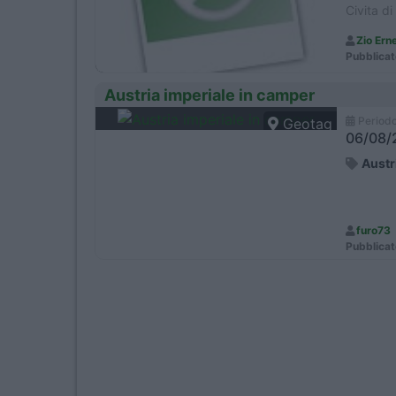
Civita d
Zio Ern
Pubblicat
Austria imperiale in camper
Period
Geotag
06/08/2
Austr
furo73
Pubblicat