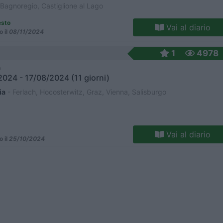
i Bagnoregio, Castiglione al Lago
esto
Vai al diario
o il
08/11/2024
1
4978
o
024 - 17/08/2024 (11 giorni)
ia
- Ferlach, Hocosterwitz, Graz, Vienna, Salisburgo
Vai al diario
o il
25/10/2024