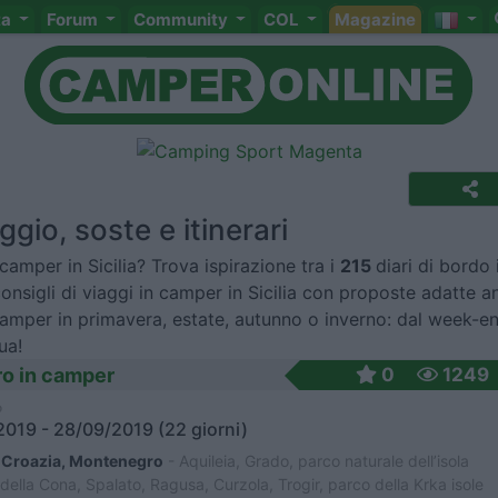
ta
Forum
Community
COL
Magazine
aggio, soste e itinerari
camper in Sicilia? Trova ispirazione tra i
215
diari di bordo 
i consigli di viaggi in camper in Sicilia con proposte adatte 
 camper in primavera, estate, autunno o inverno: dal week-e
ua!
o in camper
0
1249
o
019 - 28/09/2019 (22 giorni)
a, Croazia, Montenegro
- Aquileia, Grado, parco naturale dell’isola
 della Cona, Spalato, Ragusa, Curzola, Trogir, parco della Krka isole