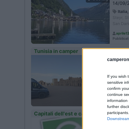
14/09/2
Italia
Steyr, S
San Dani
aprile1
Pubblicat
Tunisia in camper
camperonl
Period
08/09/2
Tunis
If you wish 
Tozeur, 
sensitive in
Monasti
confirm you
continue se
curaro
information 
Pubblicat
further disc
participants
Capitali dell'est e capodanno a Budap
Downstream 
Period
27/12/2