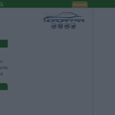
Accedi
in
anche
nd