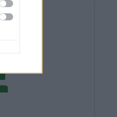
ta,
,
,