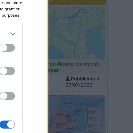
Diari recenti
er and store
to grant or
ed purposes
Italia
Tour dell'Arco Alpino: da ovest
a est in camper
Visite
Pubblicato il
1.288
27/07/2026