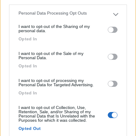
third parties.
Pubblicato il
29/01/2019
Personal Data Processing Opt Outs
Please note that this website/app uses one or more Google
services and may gather and store information including but
I want to opt-out of the Sharing of my
not limited to your visit or usage behaviour. You may click to
personal data.
grant or deny consent to Google and its third-party tags to
Opted In
use your data for below specified purposes in below Google
consent section.
I want to opt-out of the Sale of my
Personal Data.
Opted In
I want to opt-out of processing my
Personal Data for Targeted Advertising.
Opted In
I want to opt-out of Collection, Use,
Caucaso in camper
Retention, Sale, and/or Sharing of my
Personal Data that Is Unrelated with the
7
3625
Purposes for which it was collected.
Periodo
Opted Out
03/09/2018 - 14/10/2018 (41 giorni)