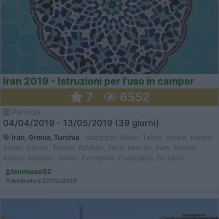
Iran 2019 - Istruzioni per l'uso in camper
7
6552
Periodo
04/04/2019 - 13/05/2019 (39 giorni)
Iran, Grecia, Turchia
- Bazargan, Maku, Tabriz, Astara, Bandar
Anzali, Qazvin, Tehran, Esfahan, Yazd, Kerman, Bam, Bandar
Abbas, Asalujeh, Shiraz, Persepolis, Pasargade, Borujerd,
Hamadan, Sanandaj, Divanderreh, Miyandoab, Maragheh,
tommaso52
Orumyeh, Khoy, Igoumenitsa, Istambul
Pubblicato il
27/05/2019