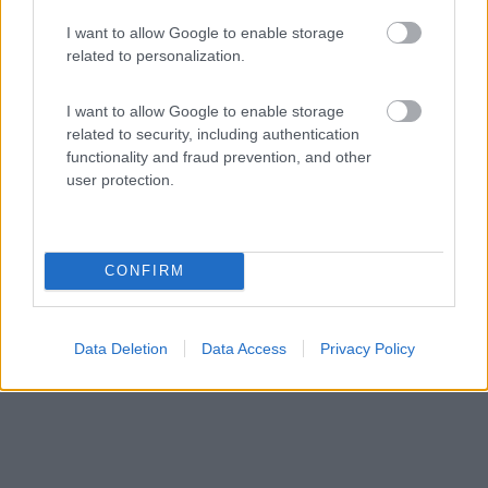
Ricordo di un viaggio in Turchia (restaurato)
I want to allow Google to enable storage
in camper
related to personalization.
1
3809
Periodo
I want to allow Google to enable storage
16/09/2007 - 01/11/2007 (46 giorni)
related to security, including authentication
functionality and fraud prevention, and other
Turchia
- Istanbul, Van-Dijarbakir, Nemrut-Dagi
user protection.
antebi44
Pubblicato il
13/11/2017
CONFIRM
Data Deletion
Data Access
Privacy Policy