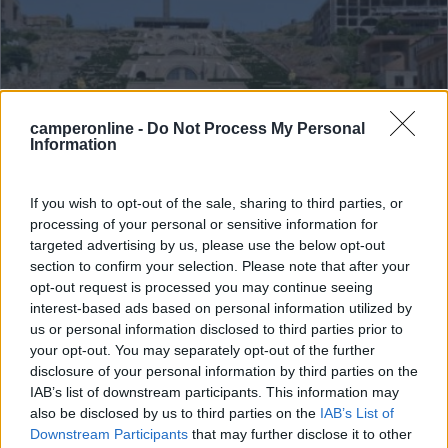
camperonline -
Do Not Process My Personal
Information
If you wish to opt-out of the sale, sharing to third parties, or
processing of your personal or sensitive information for
targeted advertising by us, please use the below opt-out
Viaggio Odysseus e... ledipimma in camper
section to confirm your selection. Please note that after your
opt-out request is processed you may continue seeing
4
4496
interest-based ads based on personal information utilized by
Periodo
us or personal information disclosed to third parties prior to
05/06/2018 - 05/08/2018 (61 giorni)
your opt-out. You may separately opt-out of the further
disclosure of your personal information by third parties on the
Georgia, Armenia, Turchia
- Gonio, Batumi, Kobuleti, Kutasi,
IAB’s list of downstream participants. This information may
Mtskheta, Gori, Tiblisi, Telavi, Ikalto, Ananuri, Stepantsminda,
also be disclosed by us to third parties on the
IAB’s List of
Bagratashen, Sevan, Noratus, Yerevan, Ejmiatzin, Artik, Edirne,
Downstream Participants
that may further disclose it to other
Istambul, Trabzon, Sarpi
ledipimma