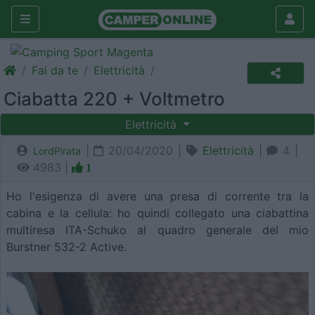
Fai da te
Elettricità
Ciabatta 220 + Voltmetro
Elettricità
|
20/04/2020 |
Elettricità
|
4 |
LordPirata
4983 |
1
Ho l'esigenza di avere una presa di corrente tra la
cabina e la cellula: ho quindi collegato una ciabattina
multiresa ITA-Schuko al quadro generale del mio
Burstner 532-2 Active.