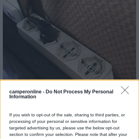
camperonline -
Do Not Process My Personal
Information
If you wish to opt-out of the sale, sharing to third parties, or
Visto che ho aperto le parti elettriche (sono un
processing of your personal or sensitive information for
elettricista qualificato ed abilitato) ho installato anche
targeted advertising by us, please use the below opt-out
un bel voltmetro digitale:
section to confirm your selection. Please note that after your