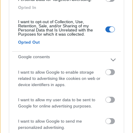
Opted In
I want to opt-out of Collection, Use,
Retention, Sale, and/or Sharing of my
Personal Data that Is Unrelated with the
Purposes for which it was collected.
Direi che oggi c'è la tensione un po' alta...
Opted Out
Commenti
Google consents
Fai il
Login
per
commentare
.
I want to allow Google to enable storage
related to advertising like cookies on web or
device identifiers in apps.
10/05/2023 22:13
banacoa
I want to allow my user data to be sent to
Facci vedere inverter e quante batterie...
Google for online advertising purposes.
I want to allow Google to send me
01/03/2023 17:03
errepi
personalized advertising.