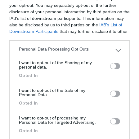
your opt-out. You may separately opt-out of the further
disclosure of your personal information by third parties on the
IAB’s list of downstream participants. This information may
also be disclosed by us to third parties on the
IAB’s List of
Downstream Participants
that may further disclose it to other
third parties.
Qui ho effettuato il taglio della nuova apertura come da
Personal Data Processing Opt Outs
specifiche del costruttore, con 1-2 mm di tolleranza
Please note that this website/app uses one or more Google
services and may gather and store information including but
(penso alla dilatazione termica).
I want to opt-out of the Sharing of my
not limited to your visit or usage behaviour. You may click to
Sono partito dal lato inferiore, dove potevo vedere il
personal data.
grant or deny consent to Google and its third-party tags to
perimetro della struttura praticando un forellino sottile
Opted In
use your data for below specified purposes in below Google
in corrispondenza dei 4 angoli, e poi, dopo avere chiuso
consent section.
con una plastica il foro lato cellula, con un flessibile a
I want to opt-out of the Sale of my
Personal Data.
batteria ho praticato i tagli, usando una striscia di carta
Opted In
gommata come riferimento per andare diritto.
I want to opt-out of processing my
Personal Data for Targeted Advertising.
Opted In