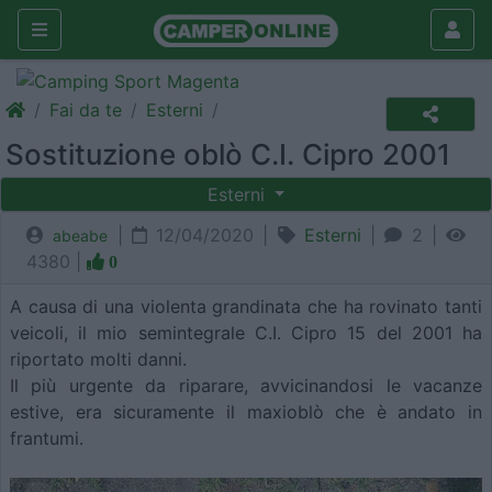
Fai da te
Esterni
Sostituzione oblò C.I. Cipro 2001
Esterni
|
12/04/2020 |
Esterni
|
2 |
abeabe
4380 |
0
A causa di una violenta grandinata che ha rovinato tanti
veicoli, il mio semintegrale C.I. Cipro 15 del 2001 ha
riportato molti danni.
Il più urgente da riparare, avvicinandosi le vacanze
estive, era sicuramente il maxioblò che è andato in
frantumi.