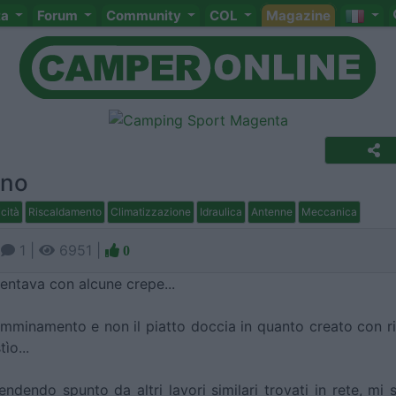
ta
Forum
Community
COL
Magazine
gno
icità
Riscaldamento
Climatizzazione
Idraulica
Antenne
Meccanica
|
1 |
6951 |
0
entava con alcune crepe...
amminamento e non il piatto doccia in quanto creato con ril
ìo...
dendo spunto da altri lavori similari trovati in rete, mi 