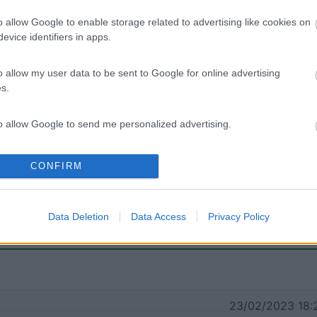
o allow Google to enable storage related to advertising like cookies on
evice identifiers in apps.
Crepe pavimento
o allow my user data to be sent to Google for online advertising
s.
to allow Google to send me personalized advertising.
o allow Google to enable storage related to analytics like cookies on
CONFIRM
evice identifiers in apps.
1
2
o allow Google to enable storage related to functionality of the website
Data Deletion
Data Access
Privacy Policy
o allow Google to enable storage related to personalization.
o allow Google to enable storage related to security, including
:
23/02/2023 18:
cation functionality and fraud prevention, and other user protection.