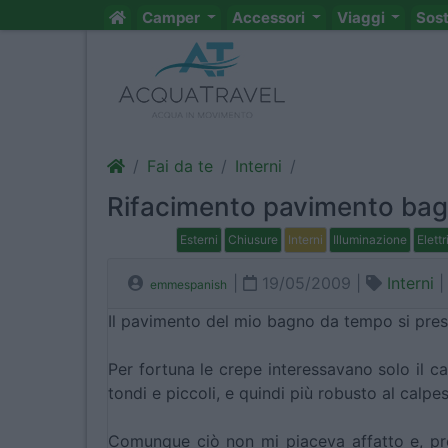
Camper
Accessori
Viaggi
Sos
Fai da te
Interni
Rifacimento pavimento ba
Esterni
Chiusure
Interni
Illuminazione
Elettr
|
19/05/2009 |
Interni
emmespanish
Il pavimento del mio bagno da tempo si pres
Per fortuna le crepe interessavano solo il c
tondi e piccoli, e quindi più robusto al calpest
Comunque ciò non mi piaceva affatto e, pren