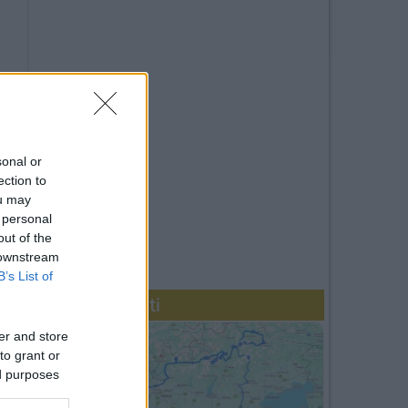
sonal or
ection to
ou may
 personal
out of the
 downstream
B’s List of
Diari recenti
 più
er and store
to grant or
ed purposes