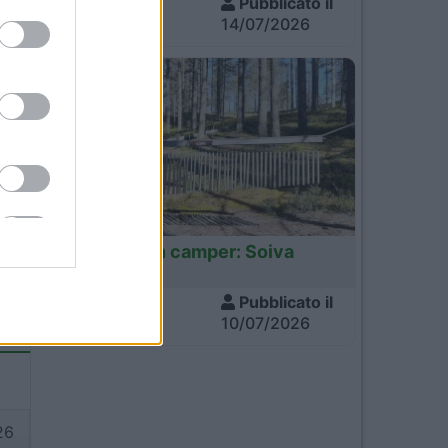
Visite
Pubblicato il
755
14/07/2026
Finlandia
Finlandia in camper: Soiva
3
4
Metsa
Visite
Pubblicato il
670
10/07/2026
26