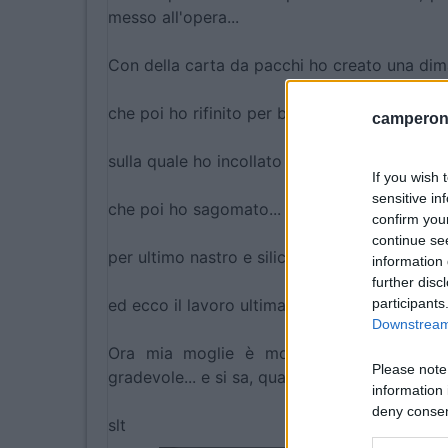
messo all'opera...
Con della carta da pacchi ho creato una dima,
che poi ho rifinito per bene...
camperonl
sulla quale ho incollato il linoleum...
If you wish 
sensitive in
che poi ho sagomato...
confirm you
continue se
per ultimo nastro e silicone...
information 
further disc
ed ecco il lavoro ultimato...
participants
Downstream 
Ora mia moglie è molto contenta perchè 
Please note
gradevole... e si sa, quando la moglie è conte
information 
deny consent
slt
in below Go