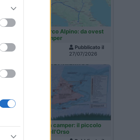
Italia
Tour dell'Arco Alpino: da ovest
a est in camper
Visite
Pubblicato il
1.421
27/07/2026
Finlandia
Finlandia in camper: il piccolo
sentiero dell'Orso