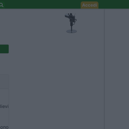
Accedi
ievi
sono