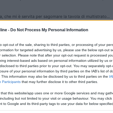
 che mi è servita per sagomare la tavola di multistrato...
ine -
Do Not Process My Personal Information
to opt-out of the sale, sharing to third parties, or processing of your per
formation for targeted advertising by us, please use the below opt-out s
r selection. Please note that after your opt-out request is processed y
eing interest-based ads based on personal information utilized by us or
disclosed to third parties prior to your opt-out. You may separately opt-
losure of your personal information by third parties on the IAB’s list of
. This information may also be disclosed by us to third parties on the
IA
Participants
that may further disclose it to other third parties.
il pavimento è più facile da pulire ed esteticamente
 that this website/app uses one or more Google services and may gath
nta tutto gira a meraviglia...
including but not limited to your visit or usage behaviour. You may click 
 to Google and its third-party tags to use your data for below specifi
ogle consent section.