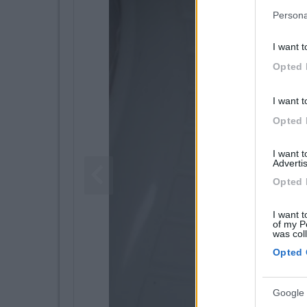
Persona
I want t
Opted 
I want t
Opted 
I want 
Advertis
Opted 
I want t
of my P
was col
Opted 
Google 