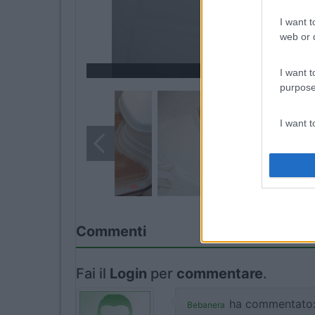
I want t
web or d
I want t
purpose
I want 
I want t
web or d
14
15
I want t
or app.
Commenti
I want t
Fai il
Login
per
commentare
.
I want t
ha commentato
Bebanera
authenti