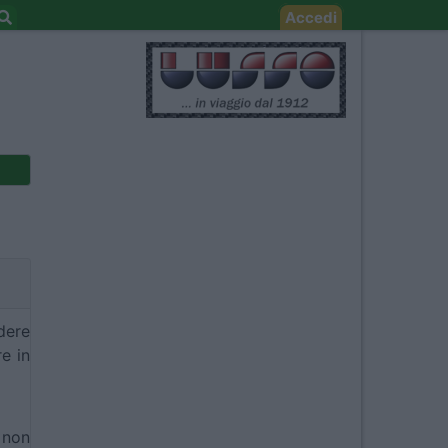
Accedi
dere
e in
 non