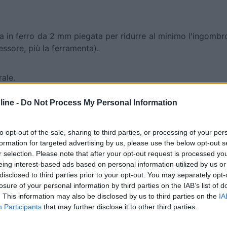
ra in ferro da 2 mm piegata per ridurre al minimo l'ingombro
ssore, più la ferramenta).
ale.
ine -
Do Not Process My Personal Information
x per evitare future ossidazioni vista la vicinanza del pi
to opt-out of the sale, sharing to third parties, or processing of your per
formation for targeted advertising by us, please use the below opt-out s
cala di 1 m.
r selection. Please note that after your opt-out request is processed y
eing interest-based ads based on personal information utilized by us or
disclosed to third parties prior to your opt-out. You may separately opt-
nobilitato in pvc in tinta con bordo a contrasto.
losure of your personal information by third parties on the IAB’s list of
. This information may also be disclosed by us to third parties on the
IA
e l'anta del mobiletto al telaio, in modo da evitare un ulte
Participants
that may further disclose it to other third parties.