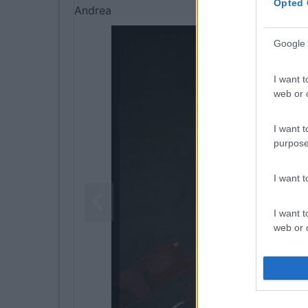
Opted 
Andrea
Google 
I want t
web or d
I want t
purpose
I want 
I want t
web or d
I want t
or app.