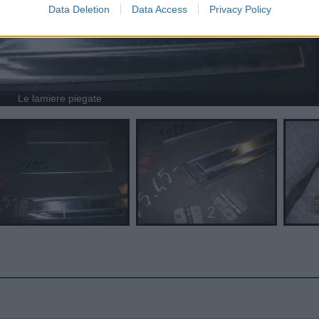
o allow Google to enable storage related to personalization.
Data Deletion
Data Access
Privacy Policy
o allow Google to enable storage related to security, including
cation functionality and fraud prevention, and other user protection.
Le lamiere piegate
1
2