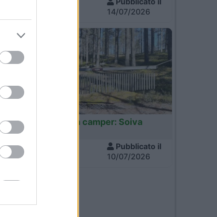
Visite
Pubblicato il
702
14/07/2026
Finlandia
Finlandia in camper: Soiva
Metsa
Visite
Pubblicato il
641
10/07/2026