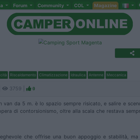
ta
Forum
Community
COL
Magazine
icità
Riscaldamento
Climatizzazione
Idraulica
Antenne
Meccanica
|
3759 |
0
n van da 5 m. è lo spazio sempre risicato, e salire e scen
'opera di contorsionismo, oltre alla scala che restava sempr
pieghevole che offrise una buon appoggio e stabilità, ma