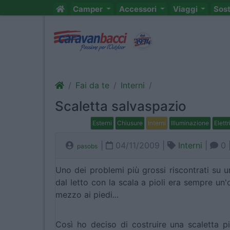
Camper
Accessori
Viaggi
Sos
Fai da te
Interni
Scaletta salvaspazio
Esterni
Chiusure
Interni
Illuminazione
Elettr
|
04/11/2009 |
Interni
|
0 
pasobs
Uno dei problemi più grossi riscontrati su u
dal letto con la scala a pioli era sempre un
mezzo ai piedi...
Così ho deciso di costruire una scaletta 