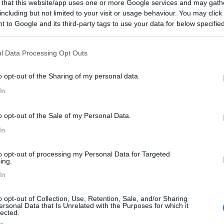
 that this website/app uses one or more Google services and may gath
including but not limited to your visit or usage behaviour. You may click 
tuato i fori di fissaggio, ho trattato a zinco le lamiere e
 to Google and its third-party tags to use your data for below specifi
ntiscivolo da surf.
ogle consent section.
l Data Processing Opt Outs
 sporgenze.
o opt-out of the Sharing of my personal data.
adini disassati, per un totale di 30 cm di profondità e larg
In
piegata ha una sporgenza di soli 22 mm dall'anta del mobile
o opt-out of the Sale of my Personal Data.
In
ezza doppia, che vincoli direttamente la scala alla strut
faccia da fermo di chiusura quando a riposo.
to opt-out of processing my Personal Data for Targeted
ing.
In
o opt-out of Collection, Use, Retention, Sale, and/or Sharing
ersonal Data that Is Unrelated with the Purposes for which it
lected.