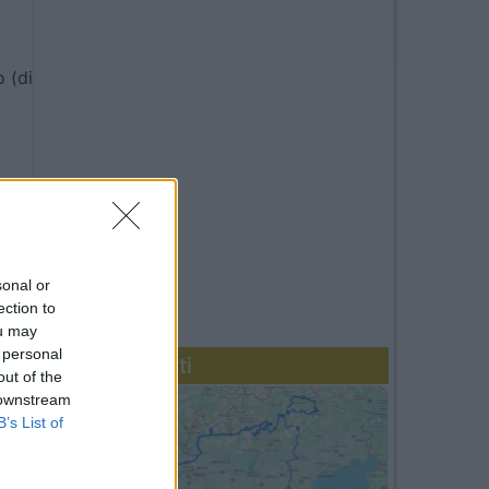
 (di
atto
sonal or
ection to
ou may
 personal
Diari recenti
out of the
 downstream
B’s List of
riore