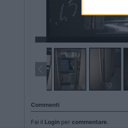
I want t
I want t
authenti
8
9
10
Commenti
Fai il
Login
per
commentare
.