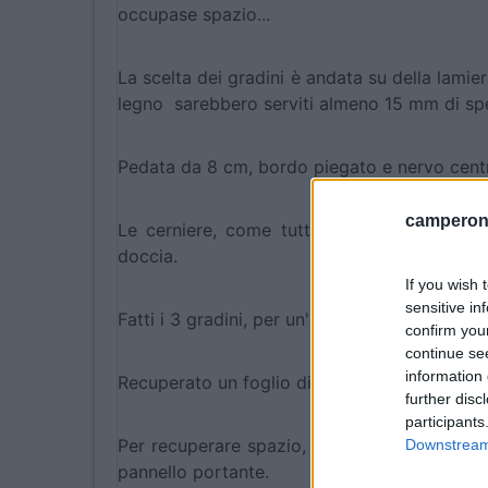
occupase spazio...
La scelta dei gradini è andata su della lamie
legno sarebbero serviti almeno 15 mm di spe
Pedata da 8 cm, bordo piegato e nervo centr
camperonl
Le cerniere, come tutte le viti, sono in ino
doccia.
If you wish 
sensitive in
Fatti i 3 gradini, per un'altezza totale della s
confirm you
continue se
information 
Recuperato un foglio di multistrato da 12 mm 
further disc
participants
Per recuperare spazio, ho preferito rinforzar
Downstream 
pannello portante.