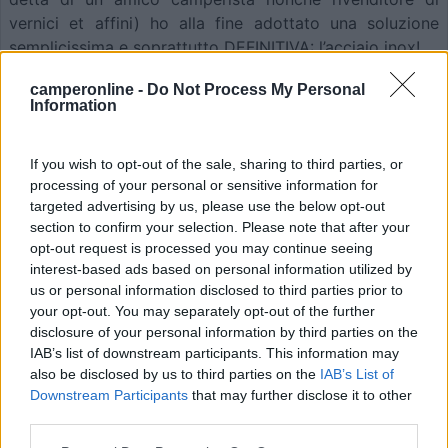
vernici et affini) ho alla fine adottato una soluzione
semplicissima e soprattutto DEFINITIVA: l’acciaio inox!
camperonline -
Do Not Process My Personal
Rivolgendomi a una piccola ditta specializzata nella
Information
piegatura dell’inox, gli ho fornito le misure del piatto da
realizzare; in pochi minuti hanno ricavato su pc la
If you wish to opt-out of the sale, sharing to third parties, or
sagoma da ritagliare grazie a una funzione di autocad e
processing of your personal or sensitive information for
passato il tutto ad un’apposita macchina che l’ha
targeted advertising by us, please use the below opt-out
prodotta con taglio al plasma.Pochi minuti ancora per la
section to confirm your selection. Please note that after your
piegatura et voilà, piatto pronto per la prova che è
opt-out request is processed you may continue seeing
risultata perfetta. A questo punto sarebbe bastato
interest-based ads based on personal information utilized by
fissarlo e siliconare gli angoli, ma ho voluto sfidare il
us or personal information disclosed to third parties prior to
fato e farli saldare da loro per aver maggior tenuta, ma
your opt-out. You may separately opt-out of the further
disclosure of your personal information by third parties on the
la cosa non ha pregiudicato il risultato finale.
IAB’s list of downstream participants. This information may
Nonostante le apparenze grazie allo spessore ridotto
also be disclosed by us to third parties on the
IAB’s List of
pesa pochissimo (poco più di un kg) e per realizzare la
Downstream Participants
that may further disclose it to other
svasatura dello scarico è bastato inserirvi un cuneo di
third parties.
legno e battere delicatamente con una mazzetta.