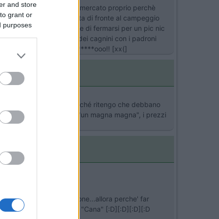
er and store
non è propriamente a buon mercato proprio perchè
to grant or
tto l'inverno la spiaggetta di fronte al campeggio
ed purposes
 arrivare con l'intenzione di fermarsi per un pic nic
è si vedeva l'andi rivieni dei cagnini con i padroni
 ladro per loro...che ******ooo!! [xx(]
animali e non ne voglio poiché ritengo che debbano
del post concordo che sia "un magna magna", i prezzi
ra
)
>
cane non serve l'animazione...allora perche' far
e gli rimediano anche una "Cana" [:D][:D][:D][:D