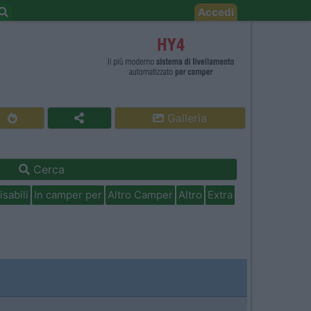
Accedi
Galleria
Cerca
isabili
In camper per
Altro Camper
Altro
Extra