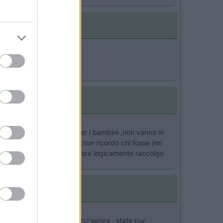
i ricordato [:D][:D][:D]
 hanno paura per loro o per i bambini ,non vanno in
miti della mia piazzola e (non ricordo chi fosse )mi
 Croazia pago e nessuno rompe logicamente raccolgo
arci o se possibile andarci senza , state pur