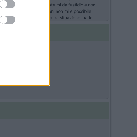
 nulla ma quel che veramente mi da fastidio e non
seguito ma queste situazioni non mi è possibile
utt'altro discorso e tutt'altra situazione mario