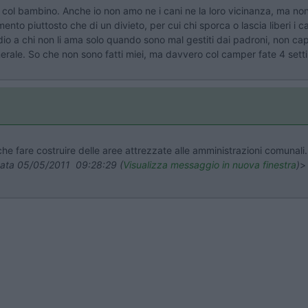
ua col bambino. Anche io non amo ne i cani ne la loro vicinanza, ma 
nto piuttosto che di un divieto, per cui chi sporca o lascia liberi i c
io a chi non li ama solo quando sono mal gestiti dai padroni, non cap
generale. So che non sono fatti miei, ma davvero col camper fate 4 se
g che fare costruire delle aree attrezzate alle amministrazioni comunal
 data 05/05/2011 09:28:29 (
Visualizza messaggio in nuova finestra
)
>