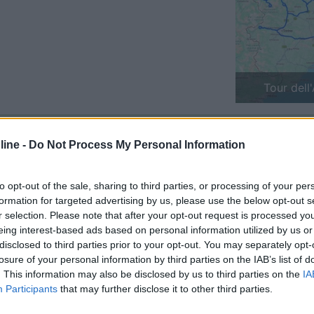
Previous
Finlandia 
ine -
Do Not Process My Personal Information
 data 04/05/2011 19:19:50 (
Visualizza messaggio in nuova finestra
)
>
to opt-out of the sale, sharing to third parties, or processing of your per
formation for targeted advertising by us, please use the below opt-out s
 forum ho assistito a discussioni riguardanti appunto di qualcuno che
r selection. Please note that after your opt-out request is processed y
* i cani in campeggio o non raccologono la cacca son ancora tanti...[
eing interest-based ads based on personal information utilized by us or
disclosed to third parties prior to your opt-out. You may separately opt-
losure of your personal information by third parties on the IAB’s list of
. This information may also be disclosed by us to third parties on the
IA
Participants
that may further disclose it to other third parties.
data 04/05/2011 19:33:30 (
Visualizza messaggio in nuova finestra
)
>