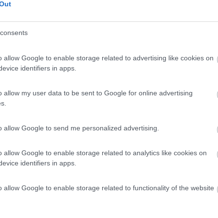
Out
consents
 data 04/05/2011 19:19:50 (
Visualizza messaggio in nuova finestra
)
>
o allow Google to enable storage related to advertising like cookies on
evice identifiers in apps.
." io se avessi visto un cane tirare fuori il denaro e pagare me lo sare
o allow my user data to be sent to Google for online advertising
s.
to allow Google to send me personalized advertising.
e non si può entrare con i cani ,perchè quelli che si lamentano, che
rare[?] Propri qua su COL dissi che il mio cane sta legato dentro i li
le parti anche dalla mia piazzola [xx(] Quando vado in campeggio in
o allow Google to enable storage related to analytics like cookies on
>id="teal">
evice identifiers in apps.
o allow Google to enable storage related to functionality of the website
 pagare anche un cane o altro animale e vi da fastidio basta non and