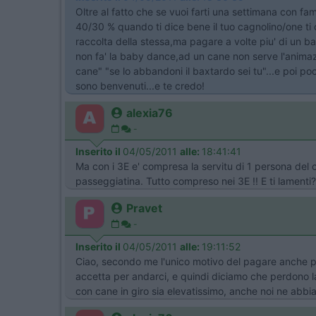
Oltre al fatto che se vuoi farti una settimana con fam
40/30 % quando ti dice bene il tuo cagnolino/one ti co
raccolta della stessa,ma pagare a volte piu' di un b
non fa' la baby dance,ad un cane non serve l'animazio
cane" "se lo abbandoni il baxtardo sei tu"...e poi poch
sono benvenuti...e te credo!
alexia76
-
Inserito il
04/05/2011
alle:
18:41:41
Ma con i 3E e' compresa la servitu di 1 persona del 
passeggiatina. Tutto compreso nei 3E !! E ti lamenti??
Pravet
-
Inserito il
04/05/2011
alle:
19:11:52
Ciao, secondo me l'unico motivo del pagare anche pe
accetta per andarci, e quindi diciamo che perdono l
con cane in giro sia elevatissimo, anche noi ne abbia