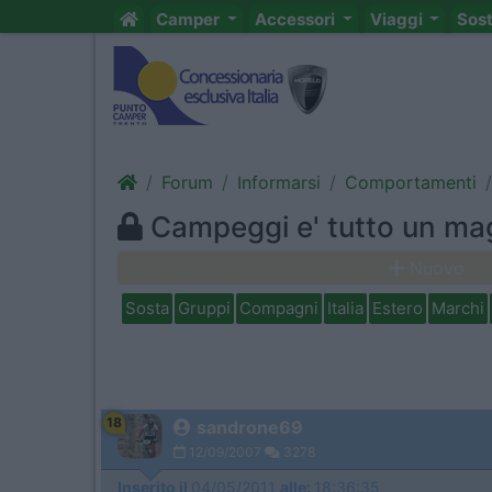
Camper
Accessori
Viaggi
Sos
Forum
Informarsi
Comportamenti
Campeggi e' tutto un m
Nuovo
Sosta
Gruppi
Compagni
Italia
Estero
Marchi
18
sandrone69
12/09/2007
3278
Inserito il
04/05/2011
alle:
18:36:35