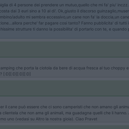
iglia di 4 persone dei prendere un mutuo,quello che mi fa' piu' inczz..
sta dai 3 euri sino a 10 al di'. Ok,giusto il discorso guinzaglio,museruo
ambino/adulto mi sembra eccessivo,un cane non fa' la doccia,un cane 
ne...allora perche' far pagare cosi tanto? Fanno pubblicita' di tutti 
issime strutture ti danno la possibilita' di portarlo con te, e quando pu
camping che porta la ciotola da bere di acqua fresca al tuo choppy e p
 [:D][:D][:D][:D]
r il cane può essere che ci sono camperisti che non amano gli animal
a clientela che non ama gli animali, ma guadagna quelli che li hann
mo uno (vedasi su Altro la nostra gioia). Ciao Pravet