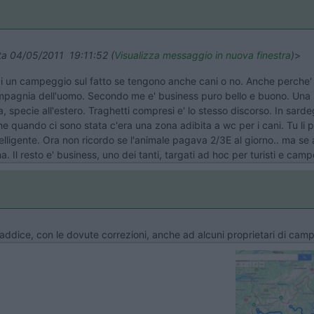
ata 04/05/2011 19:11:52 (
Visualizza messaggio in nuova finestra
)
>
 di un campeggio sul fatto se tengono anche cani o no. Anche perche' 
ompagnia dell'uomo. Secondo me e' business puro bello e buono. Una
specie all'estero. Traghetti compresi e' lo stesso discorso. In sardeg
uando ci sono stata c'era una zona adibita a wc per i cani. Tu li port
ntelligente. Ora non ricordo se l'animale pagava 2/3E al giorno.. ma se
 Il resto e' business, uno dei tanti, targati ad hoc per turisti e campe
si addice, con le dovute correzioni, anche ad alcuni proprietari di ca