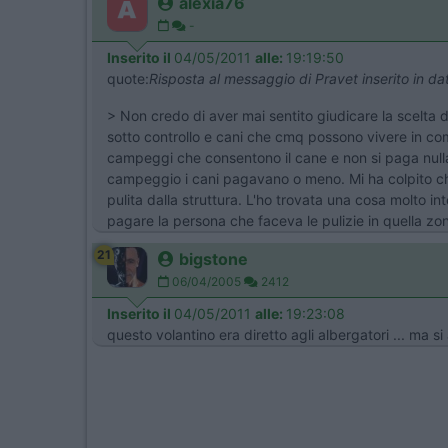
alexia76
-
Inserito il
04/05/2011
alle:
19:19:50
quote:
Risposta al messaggio di Pravet inserito in d
> Non credo di aver mai sentito giudicare la scelta
sotto controllo e cani che cmq possono vivere in c
campeggi che consentono il cane e non si paga nulla, 
campeggio i cani pagavano o meno. Mi ha colpito che q
pulita dalla struttura. L'ho trovata una cosa molto i
pagare la persona che faceva le pulizie in quella zona.
21
bigstone
06/04/2005
2412
Inserito il
04/05/2011
alle:
19:23:08
questo volantino era diretto agli albergatori ... ma 