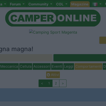
ta
Forum
Community
COL
Magazine
agna magna!
Meccanica
Cellula
Accessori
Eventi
Leggi
Comportamenti
D
Attivi
<
1
2
>