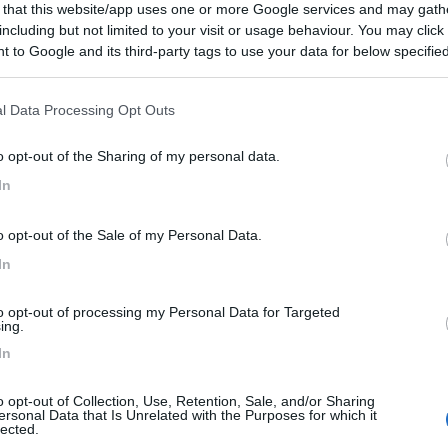
 that this website/app uses one or more Google services and may gath
ve andiamo noi spesso in Liguria, accettano gli animali, la tariffa 
including but not limited to your visit or usage behaviour. You may click 
sto che è uno dei pochi campeggi sul mare in zona, peccato che per tu
 to Google and its third-party tags to use your data for below specifi
antomeno sederti e l'odore era nauseante...ho visto diverse famigliole
ogle consent section.
(]...non è una bella pubblicità nè per il posto nè per il campeggio perch
ho animali ma i miei ca@@no in camper e mi sono vergognata come un
l Data Processing Opt Outs
o opt-out of the Sharing of my personal data.
In
ono i proprietari che non dovrebbero essere accettati! [}:)] Non ho 
e e non avendo tempo necessario da dedicare evito. tornando al tema 
o opt-out of the Sale of my Personal Data.
 non [}:)][}:)] Almeno questa la mia convinzione [8D]
In
to opt-out of processing my Personal Data for Targeted
ing.
In
o in data 04/05/2011 18:36:35 (
Visualizza messaggio in nuova finest
o opt-out of Collection, Use, Retention, Sale, and/or Sharing
piscina,un cane non usa i servizi,un cane non fa' la baby dance,ad un 
ersonal Data that Is Unrelated with the Purposes for which it
zi che hai elencato, continuamente si lamenta, addirittura pretente ch
lected.