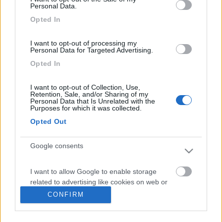
Inserito il
01/04/2007
alle:
21:40:04
Personal Data.
l'oggetto che dici tu è in vendita nei negozi di ricetrasmittenti
Opted In
ha un'entrata PL dall'antenna CB e due uscite una PL x il CB e
una per l'autoradio non è il massimo ma cmq funziona a dovere
I want to opt-out of processing my
ciao
Personal Data for Targeted Advertising.
20
elonembo
Opted In
236
I want to opt-out of Collection, Use,
Inserito il
01/04/2007
alle:
23:33:45
Retention, Sale, and/or Sharing of my
Grazie fbct e duke63 per i consigli. Duke 63 mi potresti dire
Personal Data that Is Unrelated with the
Purposes for which it was collected.
come si chiama il dispositivo? Cosa vuoi dire che non è il
massimo? Funziona meglio dell'antenna incorporata nello
Opted Out
specchietto del Ducato? Ciao.
Linusid="Georgia">id="size3">id="blue">
Google consents
<
1
>
I want to allow Google to enable storage
related to advertising like cookies on web or
Argomenti recenti
device identifiers in apps.
CONFIRM
CELLULA ABITATIVA
I want to allow my user data to be sent to
cerco copri fanalini posteriori D 120 king 580 G