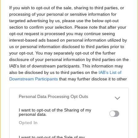
Buona sera a tutti. Ho l'antenna dell'autoradio dentro lo
If you wish to opt-out of the sale, sharing to third parties, or
specchietto retrovisore e non prende molto bene...... Vorrei
processing of your personal or sensitive information for
sapere se posso usare l'antenna del cb anche per l'autoradio,
targeted advertising by us, please use the below opt-out
ed eventualmente cosa dovrei fare per usarla. Grazie
section to confirm your selection. Please note that after your
anticipatamente e buoni km a tutti.
opt-out request is processed you may continue seeing
Linusid="size3">id="blue">id="Georgia">
interest-based ads based on personal information utilized by
19
fbct
us or personal information disclosed to third parties prior to
your opt-out. You may separately opt-out of the further
31
disclosure of your personal information by third parties on the
Inserito il
01/04/2007
alle:
21:34:48
IAB’s list of downstream participants. This information may
Ciao. Penso proprio che per utilizzare l'antenna per la FM
also be disclosed by us to third parties on the
IAB’s List of
dovresti mettere all'ingresso antenna della radio un filtro passa
Downstream Participants
that may further disclose it to other
banda molto perfettamente centrato nella banda 87.5 108 MHz
third parties.
e che tagli fortemente tutte le frequeze al di sotto degli 87.5 e
sopra i 108 altrimenti rischi di mandare quando trasmetti con il
Personal Data Processing Opt Outs
Please note that this website/app uses one or more Google
CB un potenza tale da distruggere lo stadio di ingres RF della
services and may gather and store information including but
radio. Se c'e' un esperto in RF nel forum potrà darti maggiori
I want to opt-out of the Sharing of my
not limited to your visit or usage behaviour. You may click to
personal data.
consigli.[^]
grant or deny consent to Google and its third-party tags to
Opted In
18
duke 63
use your data for below specified purposes in below Google
107
consent section.
I want to opt-out of the Sale of my