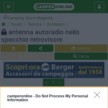
Forum
Tecnica
Accessori
antenna autoradio nello
specchio retrovisore
Galleria
Nuovo
Cerca
<
1
>
20
elonembo
camperonline -
Do Not Process My Personal
236
Information
Inserito il
01/04/2007
alle:
21:29:27