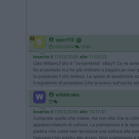
22
sport15
22/01/2004
13161
Inserito il
17/03/2006
alle:
11:03:23
Ciao William,il sito è "ovviamente" eBay!! Ce ne son
ho acquistato io.L'ho già ordinato e pagato,se vuoi 
tu postando il sito tedsco. Le spese di spedizione so
il regolatore di pressione (che io avevo sull'uscita e
wilddrake
-
Inserito il
17/03/2006
alle:
13:17:41
Comprate quello che volete, ma non dite che la cottura
apparecchiature di cottura. La pietralavica è la ripro
piastra che come tale riproduce una cottura alla pias
l'apparecchio adatto allo scopo. Non voletemene è tant