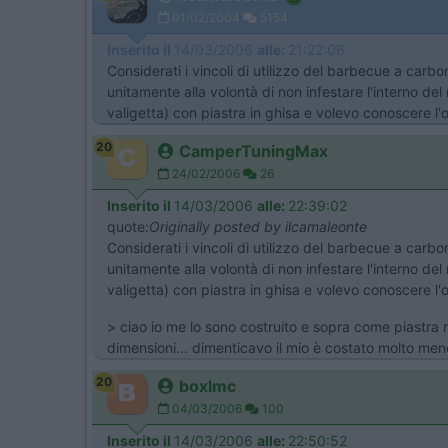
01/02/2004
5154
Inserito il
14/03/2006
alle:
21:22:06
Considerati i vincoli di utilizzo del barbecue a carbo
unitamente alla volontà di non infestare l'interno 
valigetta) con piastra in ghisa e volevo conoscere l'op
20
CamperTuningMax
24/02/2006
26
Inserito il
14/03/2006
alle:
22:39:02
quote:
Originally posted by ilcamaleonte
Considerati i vincoli di utilizzo del barbecue a carbo
unitamente alla volontà di non infestare l'interno 
valigetta) con piastra in ghisa e volevo conoscere l'op
> ciao io me lo sono costruito e sopra come piastra r
dimensioni... dimenticavo il mio è costato molto me
20
boxlmc
04/03/2006
100
Inserito il
14/03/2006
alle:
22:50:52