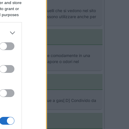
er and store
to grant or
cisamente inferiori di quelli che si vedono nel sito
ed purposes
ci sono 2 piastre che si possono utilizzare anche per
imo, pesa 10 KG e si richiude comodamente in una
i la pasta, senza creare vapore o odori nel
 fare una frittura sul barbecue a gas[:D] Condivido da