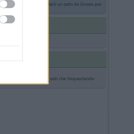
er luvi52: credo che oggi farò un salto da Grosso per
[:D][:D][:D]) Buoni km...
nello togliendo la griglia, solo che frequentando