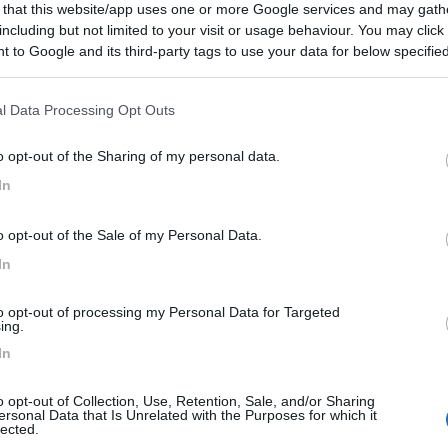
 that this website/app uses one or more Google services and may gath
including but not limited to your visit or usage behaviour. You may click 
ore di accessori per camper che ha tutti questi prodotti e a prezzi de
 to Google and its third-party tags to use your data for below specifi
er funziona a gas fa le funzioni della griglia e nella parte superiore 
ogle consent section.
aluto a tutti b.....................
l Data Processing Opt Outs
o opt-out of the Sharing of my personal data.
In
. Anche noi abbiamo il modello Cramer a Gas, è un prodotto validiss
n più mentre grigliamo la carne nel piano sotto, cuociamo sui fornell
o negli appositi luoghi). Ciao a tutti! Barbara (FC)
o opt-out of the Sale of my Personal Data.
In
to opt-out of processing my Personal Data for Targeted
ing.
erto 66 non teme confronti (costo/spazio/pulizia/versatilità) provate a
In
na base che rende più stabile la bombola.
o opt-out of Collection, Use, Retention, Sale, and/or Sharing
ersonal Data that Is Unrelated with the Purposes for which it
lected.