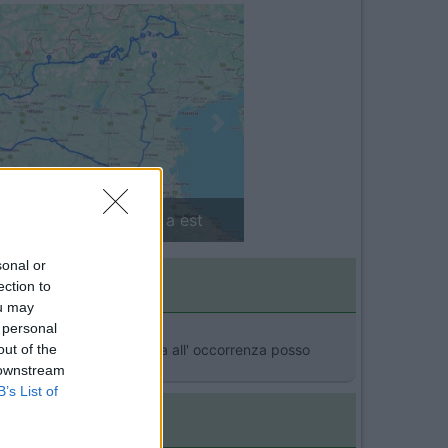
Next
in camper: il piccolo sentiero
sonal or
ection to
ou may
 personal
out of the
sa faccio carne o pesce ma all' occorrenza posso
 downstream
B’s List of