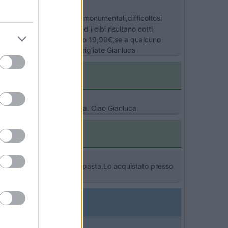
o trovato solo apparecchi monumentali,difficoltosi
nte,non ha fiamma viva ed i cibi risultano cotti
er la spedizione ci vogliono 19,90€,se a qualcuno
ingrazio. Ciao e buone grigliate Gianluca
 la metà...sempre in Germania. Ciao Gianluca
che come fornello per la pasta.Lo acquistato presso