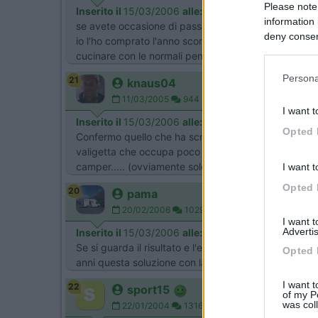
Please note
Inserito il
15/03/2006
alle:
09:20:08
information 
se avete occasione di passare da Jesolo c'e un vendit
deny consent
io l'ho comprato l'anno scorso e' il mod. dometic cram
in below Go
cucinare con le normali pentole e' veramente valido . un s
Persona
21
knaus04
11/03/2005
944
I want t
Inserito il
15/03/2006
alle:
10:54:32
Opted 
Confermo quello che ha scritto brrizza nel suo post
valigetta che occupa poco spazio. Prezzo 130 euro. I
camper..... (ovviamente solo e quando è possibile farl
I want t
Opted 
20
pama
20/02/2006
1029
I want 
Advertis
Inserito il
15/03/2006
alle:
11:06:20
Se si guarda il risultato e l'efficienza l'idea di Rob
Opted 
anni questa soluzione con la semplice aggiunta di u
I want t
22
sport15
of my P
was col
22/01/2004
13161