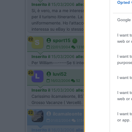
Opted 
Inserito il
15/03/2006
alle:
11:15:42
Si, è vero, ma a me interessava un barbeque a gas ,p
per il turismo itinerante. La cottura con roccia lavic
Google 
uniformemente. Ho l'attacco gas esterno ed un fornel
interessa su eBay lo stesso barbeque costa 63€. Se p
I want t
22
sport15
web or d
22/01/2004
13161
I want t
Inserito il
15/03/2006
alle:
14:01:13
purpose
Per William--------Se ti interessa il grill a pietra la
20
luvi52
I want 
16/02/2006
52
Inserito il
15/03/2006
alle:
21:25:59
I want t
Carissimo ilcamaleonte, BST Giramondo lo stò usando
web or d
Grosso Vacanze ( Vercelli). Buoni KM e buone mangi
22
ilcamaleonte
I want t
or app.
01/02/2004
5154
Inserito il
16/03/2006
alle:
13:49:05