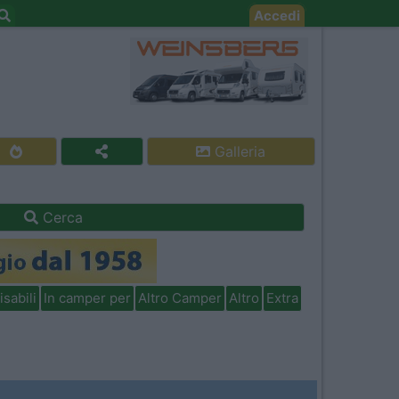
Accedi
Galleria
Cerca
isabili
In camper per
Altro Camper
Altro
Extra