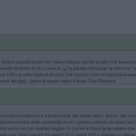
o diversi modelli.Quello che viene indicato anche sul sito che avevi p
quando mi arriva ti dico come è.
la parola chiave per la ricerca è "l
no 17€ e la cifra totale è di circa 51€ Il prezzo non mi sembrava male
sterna del gas). Spero di esserti stato d'aiuto. Ciao Gianluca
 sulla pietralavica è paragonabile alla pietra ollare. Avevo, nei vecch
duzione esatta della carbonella dove il grasso colando sui sassi lavici
tra anche se con risultati migliori. In cucina è importante sapere ch
o per chiaccherare tra amici.[:)] Vi saluto tutti e rimango in attesa di