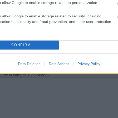
o allow Google to enable storage related to personalization.
co che, qualunque soluzione adotterò, ne vale comunque la pena! p.s. p
 posti per me è come per un bimbo trovarsi in un negozio di giocattoli
o allow Google to enable storage related to security, including
cation functionality and fraud prevention, and other user protection.
CONFIRM
Data Deletion
Data Access
Privacy Policy
0 a gas, un pò pesante (14kg) però valido, si può usare anche come for
no che in camper. Ciao MarcoG