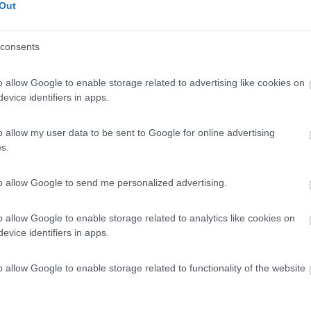
Out
iccolo e che avesse la possibilità della pietra lavica.Dove abito io h
a può paragonarsi a quella con pietra ollare descritta nel post precede
consents
lo e griglia,che non ho mai usato. Mi hanno risposto quelli del sito p
oi qualcuno mi indica dove poterlo trovare a Firenze e provincia lo r
o allow Google to enable storage related to advertising like cookies on
evice identifiers in apps.
o allow my user data to be sent to Google for online advertising
s.
vica indicato sul sito,posso dirti di averlo trovato (molto simile)a circa
to allow Google to send me personalized advertising.
o allow Google to enable storage related to analytics like cookies on
 da diverso tempo faccio di tutto,carne pesce pollo e lo adopero an
evice identifiers in apps.
ate.
o allow Google to enable storage related to functionality of the website