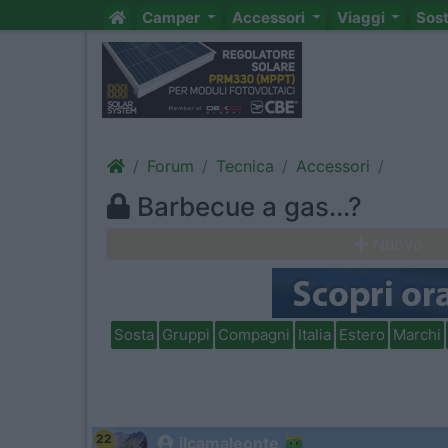
Camper
Accessori
Viaggi
Sos
Forum
Tecnica
Accessori
Barbecue a gas...?
Nuovo
Sosta
Gruppi
Compagni
Italia
Estero
Marchi
22
ilcamaleonte