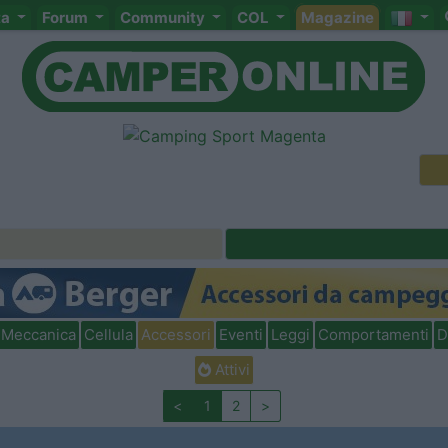
ta
Forum
Community
COL
Magazine
Meccanica
Cellula
Accessori
Eventi
Leggi
Comportamenti
D
Attivi
<
1
2
>