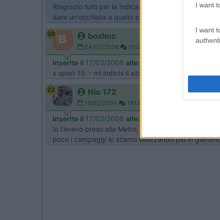
I want t
Ringrazio tutti per le indicazioni dalle quali intuis
dare un'occhiata a quello e non solo (entrare in quei
I want t
20
boxlmc
authenti
04/03/2006
100
Inserito il
17/03/2006
alle:
10:36:35
x sport 15: - mi indichi il sito? william
22
Nio 172
16/02/2004
1613
Inserito il
17/03/2006
alle:
10:52:28
Io l'avevo preso alla Metro, piastra in ghisa 40 X 4
poco i campeggi lo stiamo utilizzando più in giardi