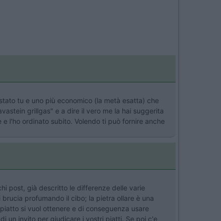
ostato tu e uno più economico (la metà esatta) che
avastein grillgas" e a dire il vero me la hai suggerita
 e l'ho ordinato subito. Volendo ti può fornire anche
i post, già descritto le differenze delle varie
 brucia profumando il cibo; la pietra ollare è una
e piatto si vuol ottenere e di conseguenza usare
 un invito per giudicare i vostri piatti. Se poi c'e