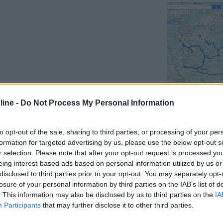
Previous
ine -
Do Not Process My Personal Information
Finlandia 
to opt-out of the sale, sharing to third parties, or processing of your per
formation for targeted advertising by us, please use the below opt-out s
r selection. Please note that after your opt-out request is processed y
eing interest-based ads based on personal information utilized by us or
disclosed to third parties prior to your opt-out. You may separately opt-
z da tre Kg un fornello (pesera' 1/2 Kg). Con la bistecchiera di ghi
losure of your personal information by third parties on the IAB’s list of
ale) o cuocere , che so le cozze ,nel pentolone.Ciao Roberto
. This information may also be disclosed by us to third parties on the
IA
Participants
that may further disclose it to other third parties.