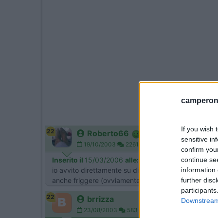
camperonl
If you wish 
22
Roberto66
sensitive in
19/10/2003
22611
confirm you
continue se
Inserito il
15/03/2006
alle:
09:19:20
information 
io avvito direttamente su di una bommola camping Ga
further disc
anche friggere (ovviamente con la padella tradizion
participants
22
brrizza
Downstream 
23/08/2003
583