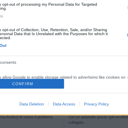
to opt-out of processing my Personal Data for Targeted
ing.
In
vato ste barre a led, e mi se dire se meritano la spesa o meno.....vis
o opt-out of Collection, Use, Retention, Sale, and/or Sharing
ersonal Data that Is Unrelated with the Purposes for which it
lected.
Out
<
1
>
Meccanica
Cellula
Accessori
Eventi
Leggi
Comportamenti
D
consents
Attivi
o allow Google to enable storage related to advertising like cookies on
evice identifiers in apps.
CONFIRM
LLULA ABITATIVA
CELLULA ABITATIVA
o allow my user data to be sent to Google for online advertising
ema linea luci cellula
s.
Data Deletion
Data Access
Privacy Policy
tutti , Superbrig 678 anno 2006
Buongiorno a tutti, ho un fiat ducat
lina Arsilici) di nuovo il problema
con un autoradio piover sph-evo98d
to allow Google to send me personalized advertising.
.
collegata ...