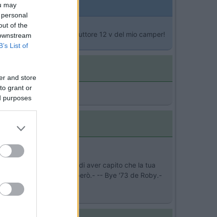
ou may
 personal
out of the
la semplicemente all'interruttore 12 v del mio camper!
 downstream
B’s List of
er and store
to grant or
ed purposes
a di cui parli? mi sembra di aver capito che la tua
gnerebbe vedere la resa però.- -- Bye '73 de Roby.-