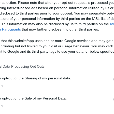
r selection. Please note that after your opt-out request is processed y
eing interest-based ads based on personal information utilized by us or
disclosed to third parties prior to your opt-out. You may separately opt-
senza il trasformatore 220-12 v mi chiedo se sia sufficiente collegar
losure of your personal information by third parties on the IAB’s list of
. This information may also be disclosed by us to third parties on the
IA
Participants
that may further disclose it to other third parties.
 that this website/app uses one or more Google services and may gath
including but not limited to your visit or usage behaviour. You may click 
 to Google and its third-party tags to use your data for below specifi
ogle consent section.
l Data Processing Opt Outs
o opt-out of the Sharing of my personal data.
led http://www.ikea.com/webapp/wcs/stores/servlet/ProductDisplay?
In
10&productId=11158&langId=-4&parentCats=15579*15748
è quell
 quanto anche 40€ per quella in immagine non è poi tantissimo, biso
o opt-out of the Sale of my Personal Data.
In