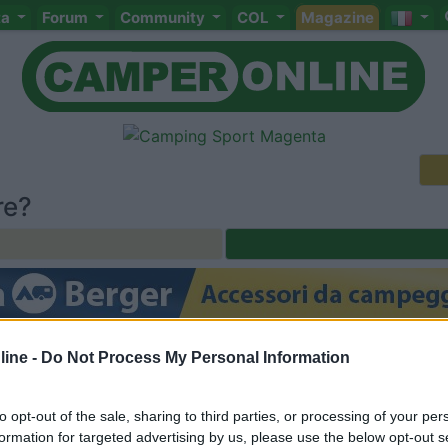
ta
Forum
Community
COL
Magazine
re?
Meccanica
Cellula
Accessori
Eventi
Leggi
Comportamenti
D
ine -
Do Not Process My Personal Information
Attivi
<
1
>
to opt-out of the sale, sharing to third parties, or processing of your per
formation for targeted advertising by us, please use the below opt-out s