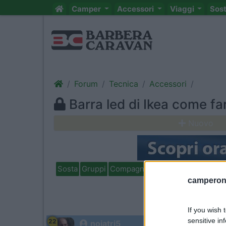
Camper
Accessori
Viaggi
Sos
Forum
Tecnica
Accessori
Barra led di Ikea come fa
Nuovo
Sosta
Gruppi
Compagni
Italia
Estero
Marchi
camperonl
If you wish 
sensitive in
22
noiatri5