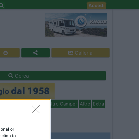
Accedi
Galleria
Cerca
isabili
In camper per
Altro Camper
Altro
Extra
sonal or
ection to