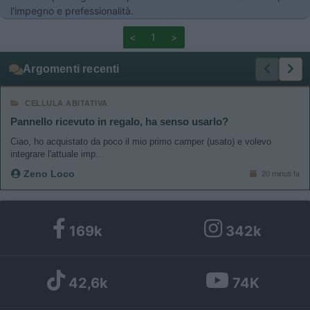
l'impegno e prefessionalità.
<
1
>
Argomenti recenti
CELLULA ABITATIVA
Pannello ricevuto in regalo, ha senso usarlo?
Ciao, ho acquistato da poco il mio primo camper (usato) e volevo
integrare l'attuale imp...
Zeno Loco
20 minuti fa
169k
342k
42,6k
74K