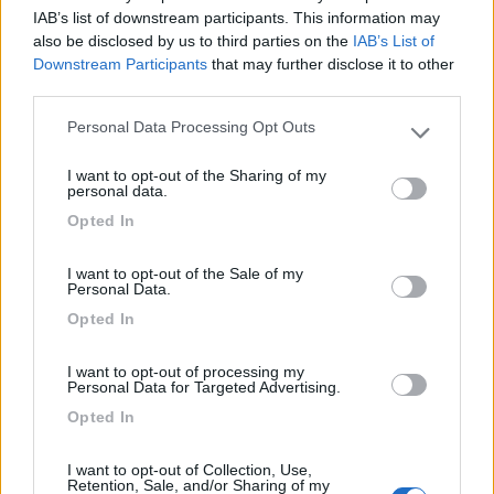
http://www.heliostechnology.com...
IAB’s list of downstream participants. This information may
also be disclosed by us to third parties on the
IAB’s List of
22
tuareg
Downstream Participants
that may further disclose it to other
206
third parties.
Inserito il
12/04/2006
alle:
21:39:46
Personal Data Processing Opt Outs
Please note that this website/app uses one or more Google
x maanibal I Grazie per la tua risposta, ma il fatto è che non lo
services and may gather and store information including but
sto montando io ma la concessionaria ed ha difficolta nel
I want to opt-out of the Sharing of my
not limited to your visit or usage behaviour. You may click to
farlo.Invierò alla stessa le istruzioni che mi hai dato e speriamo
personal data.
grant or deny consent to Google and its third-party tags to
bene.Però la Helios nelle istruzioni allegate all'apparecchio ha
Opted In
use your data for below specified purposes in below Google
fatto uno schema molto riduttivo non spiegando i collegamenti
consent section.
da fare.
I want to opt-out of the Sale of my
Personal Data.
maanibal I
Opted In
-
Inserito il
13/04/2006
alle:
08:51:49
I want to opt-out of processing my
A dire il vero, visto che ho appena acquistato il booster
Personal Data for Targeted Advertising.
magnum e probabilmente lo installerò oggi, insieme al
Opted In
regolatore genius, con il quale forma un insieme perfetto, le
istruzioni del booster sono abbastanza chiare e mi meraviglia
I want to opt-out of Collection, Use,
che chi dovrebbe conoscere a menadito l'impianto dei camper,
Retention, Sale, and/or Sharing of my