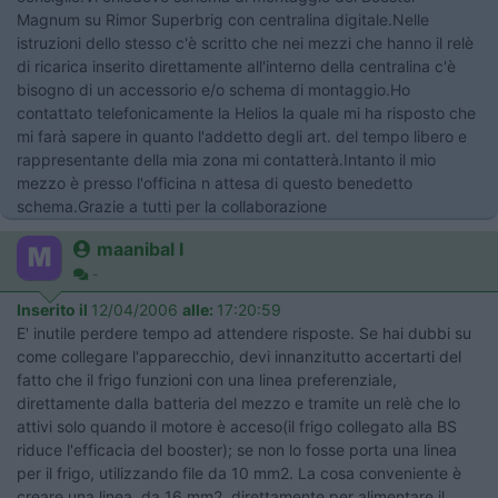
Magnum su Rimor Superbrig con centralina digitale.Nelle
istruzioni dello stesso c'è scritto che nei mezzi che hanno il relè
di ricarica inserito direttamente all'interno della centralina c'è
bisogno di un accessorio e/o schema di montaggio.Ho
contattato telefonicamente la Helios la quale mi ha risposto che
mi farà sapere in quanto l'addetto degli art. del tempo libero e
rappresentante della mia zona mi contatterà.Intanto il mio
mezzo è presso l'officina n attesa di questo benedetto
schema.Grazie a tutti per la collaborazione
maanibal I
-
Inserito il
12/04/2006
alle:
17:20:59
E' inutile perdere tempo ad attendere risposte. Se hai dubbi su
come collegare l'apparecchio, devi innanzitutto accertarti del
fatto che il frigo funzioni con una linea preferenziale,
direttamente dalla batteria del mezzo e tramite un relè che lo
attivi solo quando il motore è acceso(il frigo collegato alla BS
riduce l'efficacia del booster); se non lo fosse porta una linea
per il frigo, utilizzando file da 10 mm2. La cosa conveniente è
creare una linea, da 16 mm2, direttamente per alimentare il