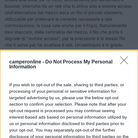
booster, interrotta da un relè che lo attiva solo a motore acceso
(dall'alternatore del mezzo esca un filo di piccolo diametro,
utilizzabile per prelevare la corrente necessaria a tale
commutazione, la cosa vale anche per il frigo). Naturalmente
devi staccare, dalla centralina del mezzo, il filo che porta il
segnale di "motore acceso", per la precisione è lo stesso filo
che ti serve per far scattare il relè. Un'elettrauto è in grado
tranquillamente di farti questo tipo di impianto, se gli dici che il
Booster va alimentato solo a motore acceso, che la centralina
camperonline -
Do Not Process My Personal
del mezzo riceve un segnale dal motore acceso e che il frigo
Information
deve utilizzare lo stesso tipo di commutazione del booster. Non
conosco l'impianto del tuo mezzo, altrimenti potrei esserti di
maggiore aiuto, cura solo di montare il booster magnum il più
If you wish to opt-out of the sale, sharing to third parties, or
viciino possibile alla BS e di fare tutti i collegamenti con filo da
processing of your personal or sensitive information for
16 mm2.
targeted advertising by us, please use the below opt-out
section to confirm your selection. Please note that after your
maanibal I
opt-out request is processed you may continue seeing
-
interest-based ads based on personal information utilized by
Inserito il
12/04/2006
alle:
17:41:54
us or personal information disclosed to third parties prior to
Dimenticavo, se vuoi degli schemi di collegamento, li trovi a
your opt-out. You may separately opt-out of the further
questa pagina:
disclosure of your personal information by third parties on the