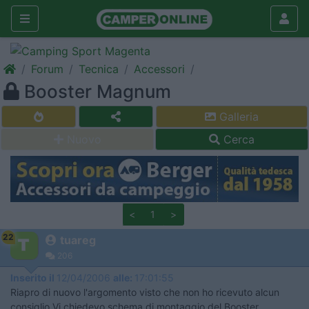
Forum
Tecnica
Accessori
Booster Magnum
Galleria
Nuovo
Cerca
<
1
>
22
tuareg
206
Inserito il
12/04/2006
alle:
17:01:55
Riapro di nuovo l'argomento visto che non ho ricevuto alcun
consiglio.Vi chiedevo schema di montaggio del Booster