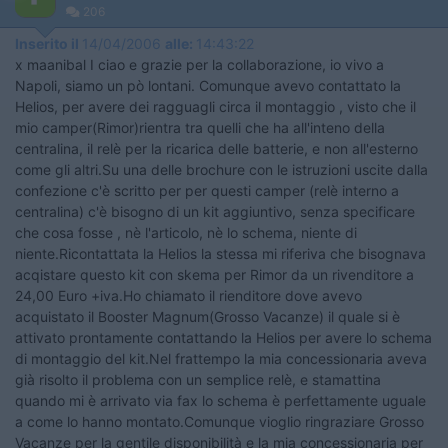
206
Inserito il
14/04/2006
alle:
14:43:22
x maanibal I ciao e grazie per la collaborazione, io vivo a
Napoli, siamo un pò lontani. Comunque avevo contattato la
Helios, per avere dei ragguagli circa il montaggio , visto che il
mio camper(Rimor)rientra tra quelli che ha all'inteno della
centralina, il relè per la ricarica delle batterie, e non all'esterno
come gli altri.Su una delle brochure con le istruzioni uscite dalla
confezione c'è scritto per per questi camper (relè interno a
centralina) c'è bisogno di un kit aggiuntivo, senza specificare
che cosa fosse , nè l'articolo, nè lo schema, niente di
niente.Ricontattata la Helios la stessa mi riferiva che bisognava
acqistare questo kit con skema per Rimor da un rivenditore a
24,00 Euro +iva.Ho chiamato il rienditore dove avevo
acquistato il Booster Magnum(Grosso Vacanze) il quale si è
attivato prontamente contattando la Helios per avere lo schema
di montaggio del kit.Nel frattempo la mia concessionaria aveva
già risolto il problema con un semplice relè, e stamattina
quando mi è arrivato via fax lo schema è perfettamente uguale
a come lo hanno montato.Comunque vioglio ringraziare Grosso
Vacanze per la gentile disponibilità e la mia concessionaria per