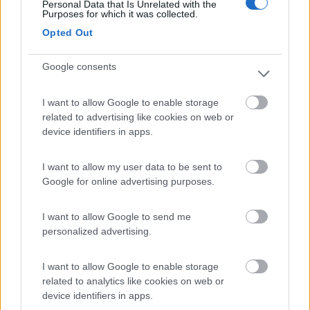
Personal Data that Is Unrelated with the
abbia difficoltà a montarlo. Personalmente ho trovato lo
Purposes for which it was collected.
schema, anche se non perfetto, chiaro dal punto di vista del
Opted Out
sistema di montaggio. Maggiori difficoltà le ho trovate sul
genius poi, andando alla pagina che ti ho allegato prima, ho
trovato ben 19 pagine di note esplicative ed interpolando le
Google consents
istruzioni dei due apparecchi ho trovato anche il sistema di
collegare il filo di sincronismo.
I want to allow Google to enable storage
related to advertising like cookies on web or
device identifiers in apps.
I want to allow my user data to be sent to
Google for online advertising purposes.
I want to allow Google to send me
personalized advertising.
I want to allow Google to enable storage
related to analytics like cookies on web or
maanibal I
device identifiers in apps.
-