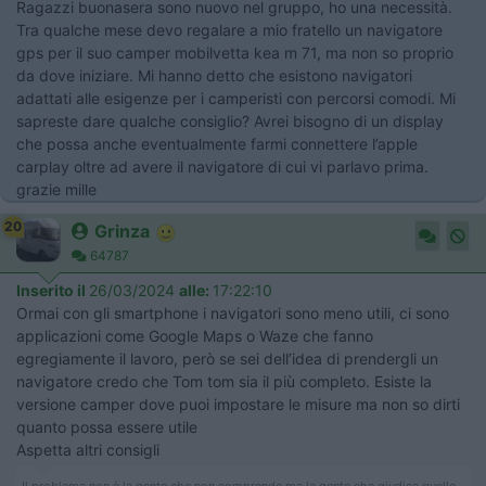
Ragazzi buonasera sono nuovo nel gruppo, ho una necessità.
Tra qualche mese devo regalare a mio fratello un navigatore
gps per il suo camper mobilvetta kea m 71, ma non so proprio
da dove iniziare. Mi hanno detto che esistono navigatori
adattati alle esigenze per i camperisti con percorsi comodi. Mi
sapreste dare qualche consiglio? Avrei bisogno di un display
che possa anche eventualmente farmi connettere l’apple
carplay oltre ad avere il navigatore di cui vi parlavo prima.
grazie mille
20
Grinza
64787
Inserito il
26/03/2024
alle:
17:22:10
Ormai con gli smartphone i navigatori sono meno utili, ci sono
applicazioni come Google Maps o Waze che fanno
egregiamente il lavoro, però se sei dell’idea di prendergli un
navigatore credo che Tom tom sia il più completo. Esiste la
versione camper dove puoi impostare le misure ma non so dirti
quanto possa essere utile
Aspetta altri consigli
Il problema non è la gente che non comprende ma la gente che giudica quello