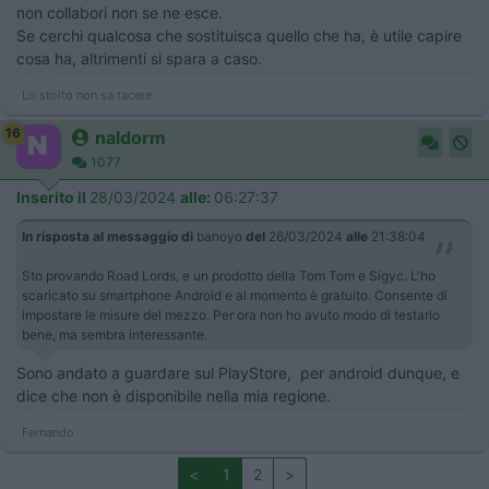
non collabori non se ne esce.
Se cerchi qualcosa che sostituisca quello che ha, è utile capire
cosa ha, altrimenti si spara a caso.
Lo stolto non sa tacere
16
naldorm
1077
Inserito il
28/03/2024
alle:
06:27:37
In risposta al messaggio di
banoyo
del
26/03/2024
alle
21:38:04
Sto provando Road Lords, e un prodotto della Tom Tom e Sigyc. L'ho
scaricato su smartphone Android e al momento è gratuito. Consente di
impostare le misure del mezzo. Per ora non ho avuto modo di testarlo
bene, ma sembra interessante.
Sono andato a guardare sul PlayStore, per android dunque, e
dice che non è disponibile nella mia regione.
Fernando
<
1
2
>