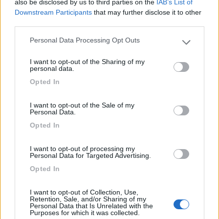
also be disclosed by us to third parties on the
IAB’s List of
Waze puoi avere la velocità concessa e quella che stai facendo
Downstream Participants
that may further disclose it to other
e altro su entrambi Li ho messi tutti e due in occasione di un
third parties.
andata in tilt di quello stavo usando
Personal Data Processing Opt Outs
„Passare per idiota agli occhi di un imbecille è voluttà da finissimo
Please note that this website/app uses one or more Google
buongustaio.“ — Georges Courteline
services and may gather and store information including but
I want to opt-out of the Sharing of my
not limited to your visit or usage behaviour. You may click to
22
Giovanni
personal data.
grant or deny consent to Google and its third-party tags to
13575
Opted In
use your data for below specified purposes in below Google
Inserito il
27/03/2024
alle:
08:58:25
consent section.
I want to opt-out of the Sale of my
Personal Data.
Aggiungo un particolare che mi sembra importante per i
camperisti che per me è stata basilare nella scelta del
Opted In
navigatore: la possibilità di inserire i Punti di Interesse personali
ed anche i Percorsi personali con più way-point (punti di
I want to opt-out of processing my
Personal Data for Targeted Advertising.
passaggio). Direi fondamentale.
Opted In
Giovanni
I want to opt-out of Collection, Use,
Retention, Sale, and/or Sharing of my
Personal Data that Is Unrelated with the
Purposes for which it was collected.