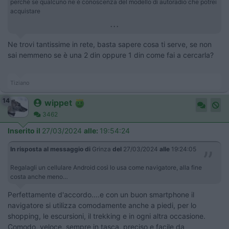
perché se qualcuno ne è conoscenza del modello di autoradio che potrei
acquistare
...
Ne trovi tantissime in rete, basta sapere cosa ti serve, se non
sai nemmeno se è una 2 din oppure 1 din come fai a cercarla?
Tiziano
14
wippet
3462
Inserito il
27/03/2024
alle:
19:54:24
In risposta al messaggio di
Grinza
del
27/03/2024
alle
19:24:05
Regalagli un cellulare Android così lo usa come navigatore, alla fine
costa anche meno…
Perfettamente d'accordo....e con un buon smartphone il
navigatore si utilizza comodamente anche a piedi, per lo
shopping, le escursioni, il trekking e in ogni altra occasione.
Comodo, veloce, sempre in tasca, preciso e facile da