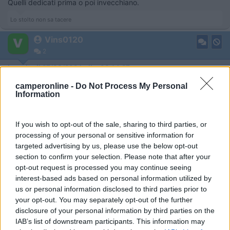
Quelli dedicati prima o poi invecchiano.
Lo stolto non sa tacere
Vins0120
2
Inserito il
27/03/2024
alle:
08:14:27
Ah ok perfetto ragazzi allora conviene utilizzare google maps,
camperonline -
Do Not Process My Personal
l’avevo pensato. Essendosi rotto il display del camper pensavo
Information
di fare una cosa utile regalandogli un navigatore. Ma a questo
punto vi chiederei sapete dove posso acquistare un display
della mobilvetta da sostituire con quello nella plancia che è
If you wish to opt-out of the sale, sharing to third parties, or
rotto?
processing of your personal or sensitive information for
targeted advertising by us, please use the below opt-out
17
salito
section to confirm your selection. Please note that after your
29164
opt-out request is processed you may continue seeing
interest-based ads based on personal information utilized by
Inserito il
27/03/2024
alle:
08:29:18
us or personal information disclosed to third parties prior to
fai una prova anche con Waze anzi si possono installare tutte
your opt-out. You may separately opt-out of the further
due e il confronto lo si puoi fare in qualsiasi momento in
disclosure of your personal information by third parties on the
particolare per segnalazione della quantità/qualità del traffico in
IAB’s list of downstream participants. This information may
quel momento