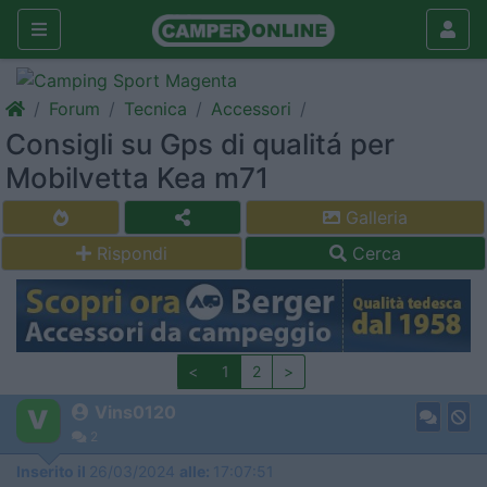
Forum
Tecnica
Accessori
Consigli su Gps di qualitá per
Mobilvetta Kea m71
Galleria
Rispondi
Cerca
<
1
2
>
Vins0120
2
Inserito il
26/03/2024
alle:
17:07:51