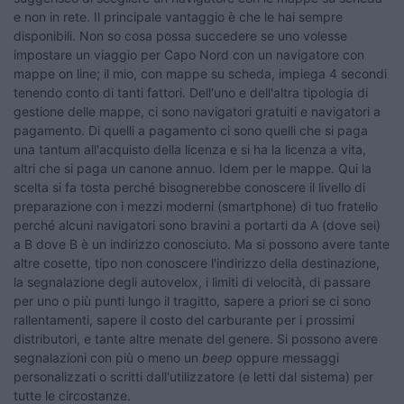
e non in rete. Il principale vantaggio è che le hai sempre
disponibili. Non so cosa possa succedere se uno volesse
impostare un viaggio per Capo Nord con un navigatore con
mappe on line; il mio, con mappe su scheda, impiega 4 secondi
tenendo conto di tanti fattori. Dell'uno e dell'altra tipologia di
gestione delle mappe, ci sono navigatori gratuiti e navigatori a
pagamento. Di quelli a pagamento ci sono quelli che si paga
una tantum all'acquisto della licenza e si ha la licenza a vita,
altri che si paga un canone annuo. Idem per le mappe. Qui la
scelta si fa tosta perché bisognerebbe conoscere il livello di
preparazione con i mezzi moderni (smartphone) di tuo fratello
perché alcuni navigatori sono bravini a portarti da A (dove sei)
a B dove B è un indirizzo conosciuto. Ma si possono avere tante
altre cosette, tipo non conoscere l'indirizzo della destinazione,
la segnalazione degli autovelox, i limiti di velocità, di passare
per uno o più punti lungo il tragitto, sapere a priori se ci sono
rallentamenti, sapere il costo del carburante per i prossimi
distributori, e tante altre menate del genere. Si possono avere
segnalazioni con più o meno un
beep
oppure messaggi
personalizzati o scritti dall'utilizzatore (e letti dal sistema) per
tutte le circostanze.