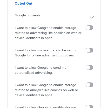
Giovanni
Opted Out
10
giorgioste
Google consents
5069
Inserito il
27/03/2024
alle:
09:18:38
I want to allow Google to enable storage
Ma lui ha o mai avuto un navigatore? Il display che si è rotto a
related to advertising like cookies on web or
cosa serviva?
device identifiers in apps.
Finora hanno risposto solo quelli che preferiscono usare il
cellulare ma questo non vale per tutti.
Ad esempio io il cellulare lo uso a piedi o per emergenza o per
I want to allow my user data to be sent to
alcune ma non lo considererei mai un sostituto volontario
Google for online advertising purposes.
rispetto al navigatore vero e proprio.
I want to allow Google to send me
personalized advertising.
Il dubbio è l'inizio della conoscenza.
16
naldorm
I want to allow Google to enable storage
related to analytics like cookies on web or
1077
device identifiers in apps.
Inserito il
27/03/2024
alle:
09:20:56
Io mi trovo bene con Google Maps sul telefono normalmente,
I want to allow Google to enable storage