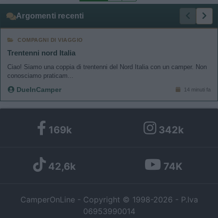
Argomenti recenti
COMPAGNI DI VIAGGIO
Trentenni nord Italia
Ciao! Siamo una coppia di trentenni del Nord Italia con un camper. Non
conosciamo praticam...
DueInCamper
14 minuti fa
169k
342k
42,6k
74K
CamperOnLine - Copyright © 1998-2026 - P.Iva
06953990014