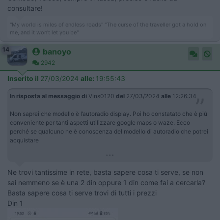
consultare!
"My world is miles of endless roads" "The curse of the traveller got a hold on
me, and it won't let you be"
14
banoyo
2942
Inserito il
27/03/2024
alle:
19:55:43
In risposta al messaggio di
Vins0120
del
27/03/2024
alle
12:26:34
Non saprei che modello è l’autoradio display. Poi ho constatato che è più
conveniente per tanti aspetti utilizzare google maps o waze. Ecco
perché se qualcuno ne è conoscenza del modello di autoradio che potrei
acquistare
...
Ne trovi tantissime in rete, basta sapere cosa ti serve, se non
sai nemmeno se è una 2 din oppure 1 din come fai a cercarla?
Basta sapere cosa ti serve trovi di tutti i prezzi
Din 1