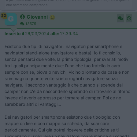
che nemmeno comprende
22
Giovanni
13575
Inserito il
26/03/2024
alle:
17:39:34
Esistono due tipi di navigatori: navigatori per smartphone e
navigatori stand-alone (navigatore e basta): Io ti consiglio,
senza pensarci due volte, la prima tipologia, per svariati motivi
tra i quali principalmente due: l'uno che tuo fratello lo avrà
sempre con se, piova o nevichi, vicino o lontano da casa e non
si immagina quante volte si interroghi il navigatore senza
navigare. Il secondo vantaggio è che quando si scende dal
camper non c'è da nasconderlo sperando di ritrovarlo al ritorno
invece di averlo appresso per tornare al camper. Poi ce ne
sarebbero altri di vantaggi...
Dei navigatori per smartphone esistono due tipologie: con
mappe on line e con mappe su scheda, da scaricare
periodicamente. Qui già potrei ricevere delle critiche se ti
suggerisco di scegliere un navigatore con le mappe su scheda