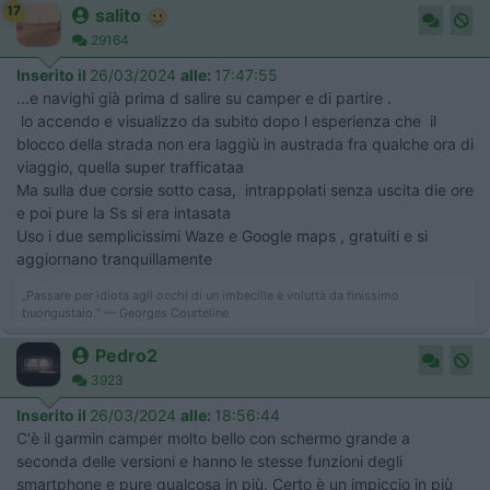
17
salito
29164
Inserito il
26/03/2024
alle:
17:47:55
...e navighi già prima d salire su camper e di partire .
​​​​​​ lo accendo e visualizzo da subito dopo l esperienza che il
blocco della strada non era laggiù in austrada fra qualche ora di
viaggio, quella super trafficataa
Ma sulla due corsie sotto casa, intrappolati senza uscita die ore
e poi pure la Ss si era intasata
Uso i due semplicissimi Waze e Google maps , gratuiti e si
aggiornano tranquillamente
„Passare per idiota agli occhi di un imbecille è voluttà da finissimo
buongustaio.“ — Georges Courteline
Pedro2
3923
Inserito il
26/03/2024
alle:
18:56:44
C'è il garmin camper molto bello con schermo grande a
seconda delle versioni e hanno le stesse funzioni degli
smartphone e pure qualcosa in più. Certo è un impiccio in più