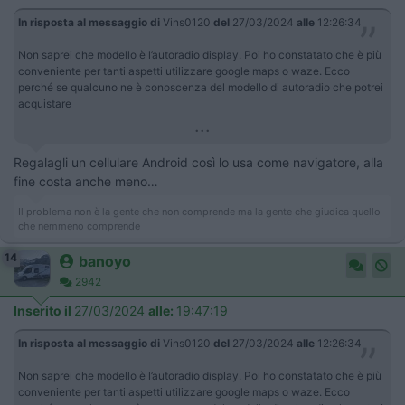
In risposta al messaggio di
Vins0120
del
27/03/2024
alle
12:26:34
Non saprei che modello è l’autoradio display. Poi ho constatato che è più
conveniente per tanti aspetti utilizzare google maps o waze. Ecco
perché se qualcuno ne è conoscenza del modello di autoradio che potrei
acquistare
...
Regalagli un cellulare Android così lo usa come navigatore, alla
fine costa anche meno…
Il problema non è la gente che non comprende ma la gente che giudica quello
che nemmeno comprende
14
banoyo
2942
Inserito il
27/03/2024
alle:
19:47:19
In risposta al messaggio di
Vins0120
del
27/03/2024
alle
12:26:34
Non saprei che modello è l’autoradio display. Poi ho constatato che è più
conveniente per tanti aspetti utilizzare google maps o waze. Ecco