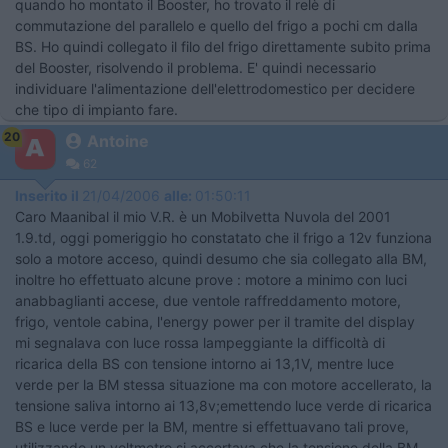
quando ho montato il Booster, ho trovato il relè di
commutazione del parallelo e quello del frigo a pochi cm dalla
BS. Ho quindi collegato il filo del frigo direttamente subito prima
del Booster, risolvendo il problema. E' quindi necessario
individuare l'alimentazione dell'elettrodomestico per decidere
che tipo di impianto fare.
20
Antoine
62
Inserito il
21/04/2006
alle:
01:50:11
Caro Maanibal il mio V.R. è un Mobilvetta Nuvola del 2001
1.9.td, oggi pomeriggio ho constatato che il frigo a 12v funziona
solo a motore acceso, quindi desumo che sia collegato alla BM,
inoltre ho effettuato alcune prove : motore a minimo con luci
anabbaglianti accese, due ventole raffreddamento motore,
frigo, ventole cabina, l'energy power per il tramite del display
mi segnalava con luce rossa lampeggiante la difficoltà di
ricarica della BS con tensione intorno ai 13,1V, mentre luce
verde per la BM stessa situazione ma con motore accellerato, la
tensione saliva intorno ai 13,8v;emettendo luce verde di ricarica
BS e luce verde per la BM, mentre si effettuavano tali prove,
utilizzando un voltmetro si accertava che la tensione della BM