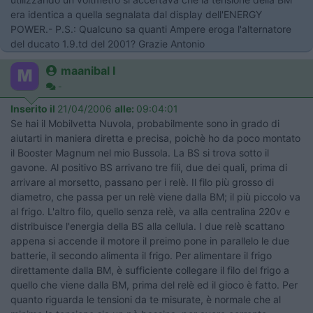
era identica a quella segnalata dal display dell'ENERGY
POWER.- P.S.: Qualcuno sa quanti Ampere eroga l'alternatore
del ducato 1.9.td del 2001? Grazie Antonio
maanibal I
-
Inserito il
21/04/2006
alle:
09:04:01
Se hai il Mobilvetta Nuvola, probabilmente sono in grado di
aiutarti in maniera diretta e precisa, poichè ho da poco montato
il Booster Magnum nel mio Bussola. La BS si trova sotto il
gavone. Al positivo BS arrivano tre fili, due dei quali, prima di
arrivare al morsetto, passano per i relè. Il filo più grosso di
diametro, che passa per un relè viene dalla BM; il più piccolo va
al frigo. L'altro filo, quello senza relè, va alla centralina 220v e
distribuisce l'energia della BS alla cellula. I due relè scattano
appena si accende il motore il preimo pone in parallelo le due
batterie, il secondo alimenta il frigo. Per alimentare il frigo
direttamente dalla BM, è sufficiente collegare il filo del frigo a
quello che viene dalla BM, prima del relè ed il gioco è fatto. Per
quanto riguarda le tensioni da te misurate, è normale che al