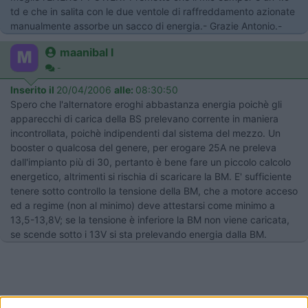
td e che in salita con le due ventole di raffreddamento azionate
manualmente assorbe un sacco di energia.- Grazie Antonio.-
maanibal I
-
Inserito il
20/04/2006
alle:
08:30:50
Spero che l'alternatore eroghi abbastanza energia poichè gli
apparecchi di carica della BS prelevano corrente in maniera
incontrollata, poichè indipendenti dal sistema del mezzo. Un
booster o qualcosa del genere, per erogare 25A ne preleva
dall'impianto più di 30, pertanto è bene fare un piccolo calcolo
energetico, altrimenti si rischia di scaricare la BM. E' sufficiente
tenere sotto controllo la tensione della BM, che a motore acceso
ed a regime (non al minimo) deve attestarsi come minimo a
13,5-13,8V; se la tensione è inferiore la BM non viene caricata,
se scende sotto i 13V si sta prelevando energia dalla BM.