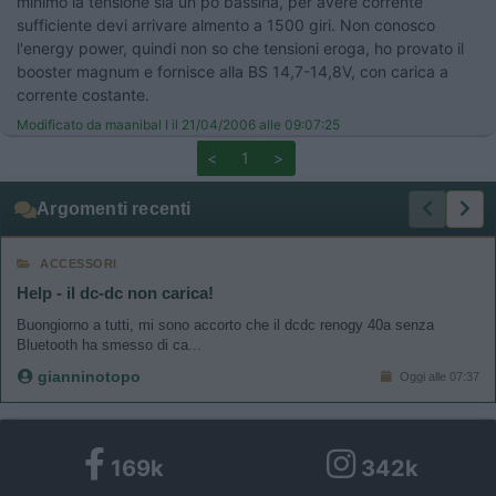
minimo la tensione sia un pò bassina, per avere corrente
sufficiente devi arrivare almento a 1500 giri. Non conosco
l'energy power, quindi non so che tensioni eroga, ho provato il
booster magnum e fornisce alla BS 14,7-14,8V, con carica a
corrente costante.
Modificato da maanibal I il 21/04/2006 alle 09:07:25
<
1
>
Argomenti recenti
ACCESSORI
Help - il dc-dc non carica!
Buongiorno a tutti, mi sono accorto che il dcdc renogy 40a senza
Bluetooth ha smesso di ca...
gianninotopo
Oggi alle 07:37
169k
342k