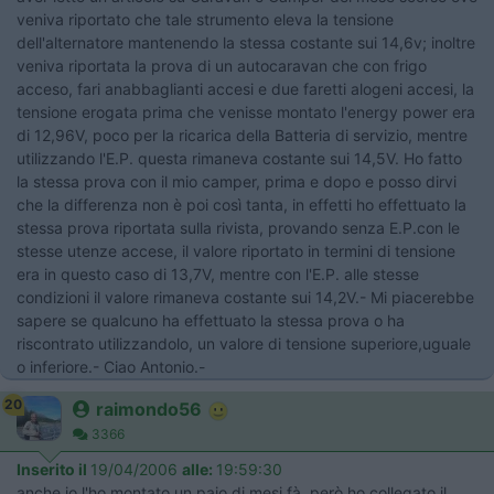
veniva riportato che tale strumento eleva la tensione
dell'alternatore mantenendo la stessa costante sui 14,6v; inoltre
veniva riportata la prova di un autocaravan che con frigo
acceso, fari anabbaglianti accesi e due faretti alogeni accesi, la
tensione erogata prima che venisse montato l'energy power era
di 12,96V, poco per la ricarica della Batteria di servizio, mentre
utilizzando l'E.P. questa rimaneva costante sui 14,5V. Ho fatto
la stessa prova con il mio camper, prima e dopo e posso dirvi
che la differenza non è poi così tanta, in effetti ho effettuato la
stessa prova riportata sulla rivista, provando senza E.P.con le
stesse utenze accese, il valore riportato in termini di tensione
era in questo caso di 13,7V, mentre con l'E.P. alle stesse
condizioni il valore rimaneva costante sui 14,2V.- Mi piacerebbe
sapere se qualcuno ha effettuato la stessa prova o ha
riscontrato utilizzandolo, un valore di tensione superiore,uguale
o inferiore.- Ciao Antonio.-
20
raimondo56
3366
Inserito il
19/04/2006
alle:
19:59:30
anche io l'ho montato un paio di mesi fà, però ho collegato il