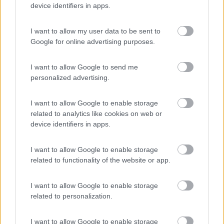
device identifiers in apps.
BS, collegando a questo il booster ed il frigo (soluzione che
preferisco), utilizzando gli eventuali attacchi e pulegge previste
per il condizionatore; 2) cambiare l'alternatore con uno più
I want to allow my user data to be sent to
potente; 3) non fare nulla se l'assorbimento, senza le ventole, è
Google for online advertising purposes.
in linea con quello erogato dall'alternatore (es alternatore 70A),
considerando che le ventole si inseriscono solo in alcune
I want to allow Google to send me
occasioni e che il booster, a BS carica, passa ad assorbimenti
personalized advertising.
molto più modesti. Certo che, se l'alternatore è da 50-60A non
c'è da stare allegri.
I want to allow Google to enable storage
23
Frank
related to analytics like cookies on web or
508
device identifiers in apps.
Inserito il
20/04/2006
alle:
18:37:07
quote:
Originally posted by maanibal I
I want to allow Google to enable storage
...E' quindi sempre consigliabile collegare il frigo alla BM, con un
related to functionality of the website or app.
relè che scatta all'accensione del motore, in modo da non
prelevare energia se l'alternatore non lavora.... >
I want to allow Google to enable storage
related to personalization.
> Salute a tutti, mi sembra un discorso sensato, l'unica
perplessità è sul collegamento del frigo che suggerisci; è
giusto, anzi è talmente giusto che normalmente penso siano già
I want to allow Google to enable storage