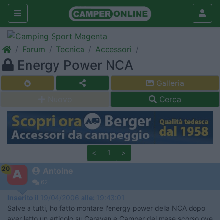
Forum
Tecnica
Accessori
Energy Power NCA
Galleria
Nuovo
Cerca
<
1
>
20
Antoine
62
Inserito il
19/04/2006
alle:
19:43:01
Salve a tutti, ho fatto montare l'energy power della NCA dopo
aver letto un articolo su Caravan e Camper del mese scorso ove