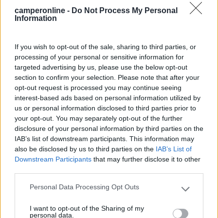
camperonline -
Do Not Process My Personal
Information
If you wish to opt-out of the sale, sharing to third parties, or
processing of your personal or sensitive information for
targeted advertising by us, please use the below opt-out
section to confirm your selection. Please note that after your
20
Antoine
opt-out request is processed you may continue seeing
interest-based ads based on personal information utilized by
62
us or personal information disclosed to third parties prior to
Inserito il
20/04/2006
alle:
12:57:15
your opt-out. You may separately opt-out of the further
Caro maanibal in definitiva cosa mi consigli di fare? Dopo aver
disclosure of your personal information by third parties on the
controllato la tensione a pieno regime, qualora questa sia
IAB’s list of downstream participants. This information may
insufficiente, lascio il frigorifero sulla BS? Posso accontentarmi
also be disclosed by us to third parties on the
IAB’s List of
di una tensione alla BS erogata dall'Energy power di 14,2v?
Downstream Participants
that may further disclose it to other
sono sufficienti? o dovrei addirittura cambiare l'alternatore con
third parties.
uno maggiorato? Grazie Antonio.-
Personal Data Processing Opt Outs
Please note that this website/app uses one or more Google
maanibal I
services and may gather and store information including but
-
I want to opt-out of the Sharing of my
not limited to your visit or usage behaviour. You may click to
personal data.