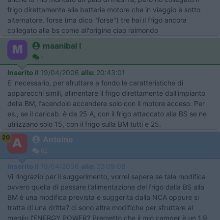
frigo direttamente alla batteria motore che in viaggio è sotto
alternatore, forse (ma dico "forse") tre hai il frigo ancora
collegato alla bs come all'origine ciao raimondo
maanibal I
-
Inserito il
19/04/2006
alle:
20:43:01
E' necessario, per sfruttare a fondo le caratteristiche di
apparecchi simili, alimentare il frigo direttamente dall'impianto
della BM, facendolo accendere solo con il motore acceso. Per
es., se il caricab. è da 25 A, con il frigo attaccato alla BS se ne
utilizzano solo 15, con il frigo sulla BM tutti e 25.
20
Antoine
62
Inserito il
19/04/2006
alle:
22:09:08
Vi ringrazio per il suggerimento, vorrei sapere se tale modifica
ovvero quella di passare l'alimentazione del frigo dalla BS alla
BM è una modifica prevista e suggerita dalla NCA oppure si
tratta di una dritta? ci sono altre modifiche per sfruttare al
meglio l'ENERGY POWER? Premetto che il mio camper è un 1.9