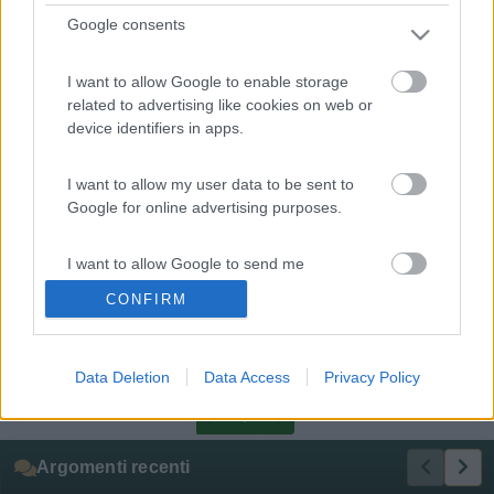
del vetrino originale. Funziona tutto a meraviglia, anche il
Google consents
consumo di corrente è diminuito, unica pecca la luce non è
calda come la luce alogena, i led fanno una luce azzurrognola.
Comunque se vuoi proprio cambiare i led, guarda anche su e-
I want to allow Google to enable storage
bay, poi comperi anche le lampadine a led. Ciao.[8D]
related to advertising like cookies on web or
device identifiers in apps.
I want to allow my user data to be sent to
Google for online advertising purposes.
I want to allow Google to send me
personalized advertising.
CONFIRM
I want to allow Google to enable storage
related to analytics like cookies on web or
Data Deletion
Data Access
Privacy Policy
device identifiers in apps.
<
1
>
I want to allow Google to enable storage
Argomenti recenti
related to functionality of the website or app.