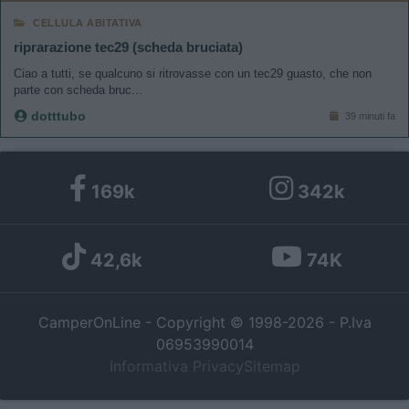
CELLULA ABITATIVA
I want to allow Google to enable storage
related to personalization.
riprarazione tec29 (scheda bruciata)
Ciao a tutti, se qualcuno si ritrovasse con un tec29 guasto, che non
parte con scheda bruc...
I want to allow Google to enable storage
related to security, including authentication
dotttubo
39 minuti fa
functionality and fraud prevention, and other
user protection.
169k
342k
42,6k
74K
CamperOnLine - Copyright © 1998-2026 - P.Iva
06953990014
Informativa Privacy
Sitemap