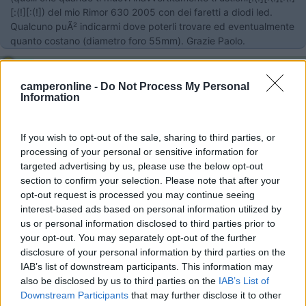
[:(!][:(!]) del mio Rimor 630 2005 con dei faretti a diodi led.
Qualcuno puÃ² indicarmi dove poterli trovare ed eventualmente
quanto costano (diametro foro 55mm). Grazie Paolo.
23
Frank
508
camperonline -
Do Not Process My Personal
Information
Inserito il
01/05/2006
alle:
19:06:45
Salute a tutti, Qualcuno tempo fa facava notare che all'IKEA
vendono gruppi LED così. vedo un po' tu, per me fanno poca
If you wish to opt-out of the sale, sharing to third parties, or
luce, ma non ti brucerai di sicuro!
processing of your personal or sensitive information for
http://www.ikea.com/webapp/wcs/...
targeted advertising by us, please use the below opt-out
section to confirm your selection. Please note that after your
Buoni Km Frank
opt-out request is processed you may continue seeing
paolotosh
interest-based ads based on personal information utilized by
-
us or personal information disclosed to third parties prior to
your opt-out. You may separately opt-out of the further
Inserito il
01/05/2006
alle:
19:12:08
disclosure of your personal information by third parties on the
id="red">Grazie, mi sono messo a vedere qualche vecchio post
IAB’s list of downstream participants. This information may
ed effettivamente ho visto i faretti IKEA (che vengono venduti in
also be disclosed by us to third parties on the
IAB’s List of
confezioni da 4). Io pensavo invece ad un faretto da incasso in
Downstream Participants
that may further disclose it to other
modo da poterlo sostitutire con quello originale. Grazie a tutti.