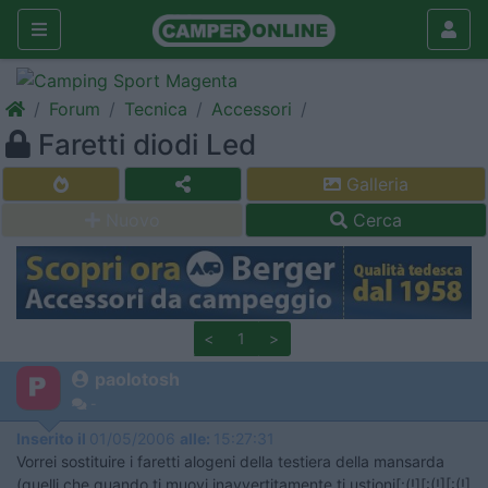
Forum
Tecnica
Accessori
Faretti diodi Led
Galleria
Nuovo
Cerca
<
1
>
paolotosh
-
Inserito il
01/05/2006
alle:
15:27:31
Vorrei sostituire i faretti alogeni della testiera della mansarda
(quelli che quando ti muovi inavvertitamente ti ustioni[:(!][:(!][:(!]