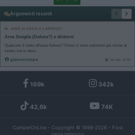
Argomenti recenti
AREE DI SOSTA E CAMPEGGI
Area Siviglia (Gelves?) e dintorni
Qualcuno è stato all'area Gelves? Forse ci sono soluzioni più vicine al
centro ma io devo ...
gianninotopo
Ieri alle: 16:50
169k
342k
42,6k
74K
CamperOnLine - Copyright © 1998-2026 - P.Iva
06953990014