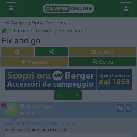
Forum
Tecnica
Accessori
Fix and go
Galleria
Rispondi
Cerca
<
1
>
12
DonLimpio
1649
Inserito il
05/04/2017
alle:
17:31:39
mi hanno regalato uno di questi