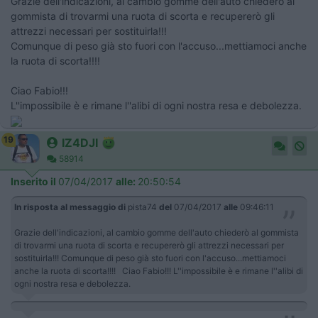
Grazie dell'indicazioni, al cambio gomme dell'auto chiederò al
gommista di trovarmi una ruota di scorta e recupererò gli
attrezzi necessari per sostituirla!!!
Comunque di peso già sto fuori con l'accuso...mettiamoci anche
la ruota di scorta!!!!
Ciao Fabio!!!
L''impossibile è e rimane l''alibi di ogni nostra resa e debolezza.
19
IZ4DJI
58914
Inserito il
07/04/2017
alle:
20:50:54
In risposta al messaggio di
pista74
del
07/04/2017
alle
09:46:11
Grazie dell'indicazioni, al cambio gomme dell'auto chiederò al gommista
di trovarmi una ruota di scorta e recupererò gli attrezzi necessari per
sostituirla!!! Comunque di peso già sto fuori con l'accuso...mettiamoci
anche la ruota di scorta!!!! Ciao Fabio!!! L''impossibile è e rimane l''alibi di
ogni nostra resa e debolezza.