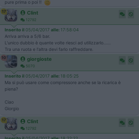
pure prima o poi !!
17
Clint
12792
Inserito il
05/04/2017
alle:
17:58:04
Arriva arriva a 5/6 bar.
L'unico dubbio è quante volte riesci ad utilizzarlo......
Tra una ruota e l'altra devi farlo raffreddare.
10
giorgioste
5070
Inserito il
05/04/2017
alle:
18:05:25
Ma si può usare come compressore anche se la ricarica è
piena?
Ciao
Giorgio
17
Clint
12792
Inserito il
05/04/2017
alle:
18:22:22