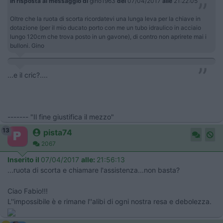
In risposta al messaggio di
gino1963
del
07/04/2017
alle
21:22:05
Oltre che la ruota di scorta ricordatevi una lunga leva per la chiave in
dotazione (per il mio ducato porto con me un tubo idraulico in acciaio
lungo 120cm che trova posto in un gavone), di contro non aprirete mai i
bulloni. Gino
...e il cric?....
------- "Il fine giustifica il mezzo"
13
pista74
2067
Inserito il
07/04/2017
alle:
21:56:13
...ruota di scorta e chiamare l'assistenza...non basta?
Ciao Fabio!!!
L''impossibile è e rimane l''alibi di ogni nostra resa e debolezza.