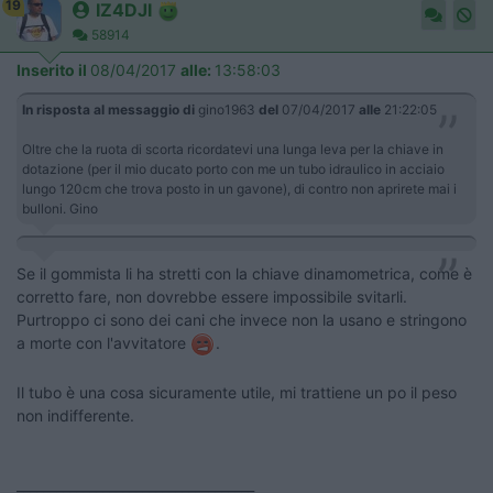
19
IZ4DJI
58914
Inserito il
08/04/2017
alle:
13:58:03
In risposta al messaggio di
gino1963
del
07/04/2017
alle
21:22:05
Oltre che la ruota di scorta ricordatevi una lunga leva per la chiave in
dotazione (per il mio ducato porto con me un tubo idraulico in acciaio
lungo 120cm che trova posto in un gavone), di contro non aprirete mai i
bulloni. Gino
Se il gommista li ha stretti con la chiave dinamometrica, come è
corretto fare, non dovrebbe essere impossibile svitarli.
Purtroppo ci sono dei cani che invece non la usano e stringono
a morte con l'avvitatore
.
Il tubo è una cosa sicuramente utile, mi trattiene un po il peso
non indifferente.
____________________________________