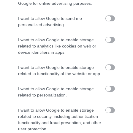
casa quindi buttate e sostituit con altre buone. Spesa totale
Google for online advertising purposes.
considerando anche treni e taxi vicino al migliaio di euro, senza
contare il tempo e disagio. Ora girano con la ruota di scorta. La
I want to allow Google to send me
avessero avuta il soccorso gratuitola montava subito e
personalized advertising.
tornavano con solo un lieve ritardo.
I want to allow Google to enable storage
Nello Sprinter ho avuto in dotazione un super kit di riparazione,
related to analytics like cookies on web or
con un compressore da 25A che sembra fatto bene, e una
device identifiers in apps.
grossa bombola di colla, ma sta li solo per usarlo se
eventualmente possibile o se in una brutta posizione, ma ho
subito comperato la ruota di scorta e il cric che è la prima
I want to allow Google to enable storage
opzione.
related to functionality of the website or app.
I want to allow Google to enable storage
related to personalization.
____________________________________
Tommaso IZ4DJI
I want to allow Google to enable storage
related to security, including authentication
www.iz4dji.it
functionality and fraud prevention, and other
user protection.