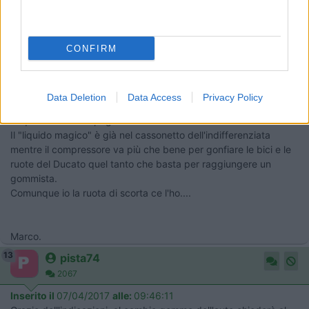
CONFIRM
20
Emme48
25034
Data Deletion
Data Access
Privacy Policy
Inserito il
07/04/2017
alle:
07:02:11
Io quel "coso" l'ho pagato 20 euro da uno sfasciacarrozze.
Il "liquido magico" è già nel cassonetto dell'indifferenziata
mentre il compressore va più che bene per gonfiare le bici e le
ruote del Ducato quel tanto che basta per raggiungere un
gommista.
Comunque io la ruota di scorta ce l'ho....
Marco.
13
pista74
2067
Inserito il
07/04/2017
alle:
09:46:11