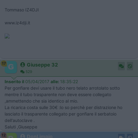
Tommaso IZ4DJI
www.iz4dji.it
17
Giuseppe 32
529
Inserito il
05/04/2017
alle:
18:35:22
Per gonfiare devi usare il tubo nero telato arrotolato sotto
mentre il tubo trasparente non deve essere collegato
,ammettendo che sia identico al mio.
La ricarica costa sulle 30€ :lo so perchè per distrazione ho
lasciato il trasparente collegato per gonfiare il serbatoio
dell'autoclave .
Saluti ,Giuseppe
12
DonLimpio