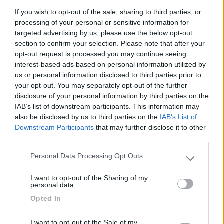
Mi sono deciso di buttare via qualche soldo e prendere il
If you wish to opt-out of the sale, sharing to third parties, or
famoso kit, ne avete qualcuno da consigliarmi? Su internet ho
processing of your personal or sensitive information for
trovato Fix&Go ...ma il modello più potente per auto e camper
targeted advertising by us, please use the below opt-out
supera i 100 euro!!!!
section to confirm your selection. Please note that after your
Grazie Fabio
opt-out request is processed you may continue seeing
Ciao Fabio!!!
interest-based ads based on personal information utilized by
L''impossibile è e rimane l''alibi di ogni nostra resa e debolezza.
us or personal information disclosed to third parties prior to
your opt-out. You may separately opt-out of the further
disclosure of your personal information by third parties on the
19
IZ4DJI
IAB’s list of downstream participants. This information may
58914
also be disclosed by us to third parties on the
IAB’s List of
Inserito il
06/04/2017
alle:
23:49:04
Downstream Participants
that may further disclose it to other
third parties.
In risposta al messaggio di
pista74
del
06/04/2017
alle
16:39:34
Personal Data Processing Opt Outs
Please note that this website/app uses one or more Google
Ciao a Tutti, purtroppo sono ormai due anni che mi sposto senza ruota di
scorta ne kit di riparazione....lasciamo da parte ogni commento...ne sono
services and may gather and store information including but
I want to opt-out of the Sharing of my
cosciente!!!! Mi sono deciso di buttare via qualche soldo e prendere il
not limited to your visit or usage behaviour. You may click to
personal data.
famoso
grant or deny consent to Google and its third-party tags to
Opted In
...
use your data for below specified purposes in below Google
consent section.
I want to opt-out of the Sale of my