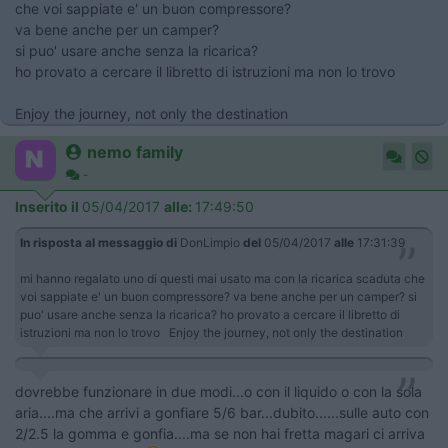
che voi sappiate e' un buon compressore?
va bene anche per un camper?
si puo' usare anche senza la ricarica?
ho provato a cercare il libretto di istruzioni ma non lo trovo
Enjoy the journey, not only the destination
nemo family
-
Inserito il
05/04/2017
alle:
17:49:50
In risposta al messaggio di
DonLimpio
del
05/04/2017
alle
17:31:39
mi hanno regalato uno di questi mai usato ma con la ricarica scaduta che
voi sappiate e' un buon compressore? va bene anche per un camper? si
puo' usare anche senza la ricarica? ho provato a cercare il libretto di
istruzioni ma non lo trovo Enjoy the journey, not only the destination
dovrebbe funzionare in due modi...o con il liquido o con la sola
aria....ma che arrivi a gonfiare 5/6 bar...dubito......sulle auto con
2/2.5 la gomma e gonfia....ma se non hai fretta magari ci arriva