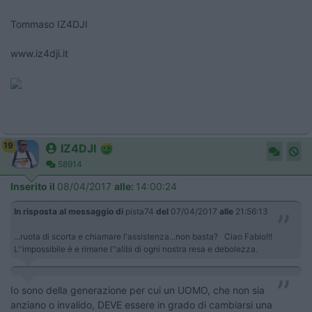
Tommaso IZ4DJI
www.iz4dji.it
19
IZ4DJI
58914
Inserito il
08/04/2017
alle:
14:00:24
In risposta al messaggio di
pista74
del
07/04/2017
alle
21:56:13
...ruota di scorta e chiamare l'assistenza...non basta? Ciao Fabio!!!
L''impossibile è e rimane l''alibi di ogni nostra resa e debolezza.
Io sono della generazione per cui un UOMO, che non sia
anziano o invalido, DEVE essere in grado di cambiarsi una