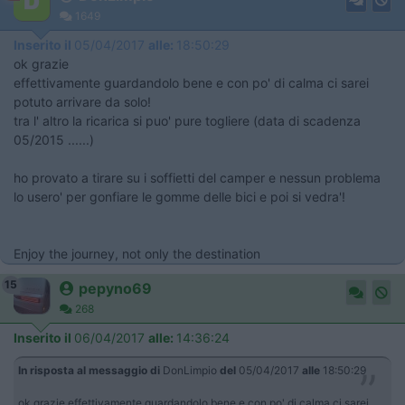
1649
Inserito il
05/04/2017
alle:
18:50:29
ok grazie
effettivamente guardandolo bene e con po' di calma ci sarei
potuto arrivare da solo!
tra l' altro la ricarica si puo' pure togliere (data di scadenza
05/2015 ......)
ho provato a tirare su i soffietti del camper e nessun problema
lo usero' per gonfiare le gomme delle bici e poi si vedra'!
Enjoy the journey, not only the destination
15
pepyno69
268
Inserito il
06/04/2017
alle:
14:36:24
In risposta al messaggio di
DonLimpio
del
05/04/2017
alle
18:50:29
ok grazie effettivamente guardandolo bene e con po' di calma ci sarei