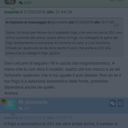
2461
Inserito il
27/05/2018
alle:
21:44:38
In risposta al messaggio di
giuvanella
del
27/05/2018
alle
19:17:50
Salve. Un aiuto per favore ho il suddetto frigo ,che non va con la 220, non
arriva corrente alla presa posta dietro al frigo, ho collegato la spina del
frigo direttamente a una presa di corrente di casa ,e cosi funziona.
Chiedo se qualcuno sa da dove parte il cavo che porta la 220 alla
presa,che si collega il frigo, grazie
Devi cercare di seguire i fili in uscita dal magnetotermico. A
meno che tu non dica il modello esatto del tuo mezzo e se sei
fortunato qualcuno che lo ha uguale ti può aiutare. Non so se il
tuo frigo è a selezione automatica della fonte, potrebbe
dipendere anche da quello.
Andrea
16
giuvanella
685
Inserito il
28/05/2018
alle:
06:06:14
Il frigo e automatico la 220 alle altre prese arriva, il camper e