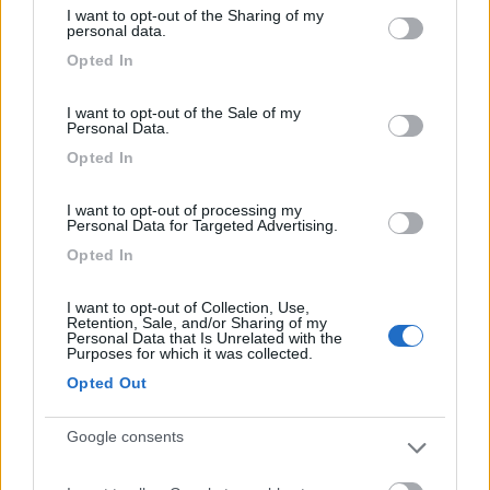
services and may gather and store information including but
I want to opt-out of the Sharing of my
not limited to your visit or usage behaviour. You may click to
personal data.
grant or deny consent to Google and its third-party tags to
Opted In
use your data for below specified purposes in below Google
consent section.
I want to opt-out of the Sale of my
Personal Data.
Opted In
19
anasta
2461
I want to opt-out of processing my
Personal Data for Targeted Advertising.
Inserito il
28/05/2018
alle:
08:37:52
Opted In
In risposta al messaggio di
giuvanella
del
28/05/2018
alle
06:06:14
I want to opt-out of Collection, Use,
Il frigo e automatico la 220 alle altre prese arriva, il camper e icaro S7
Retention, Sale, and/or Sharing of my
mobilvetta,, solo alla presa del frigo non arriva la 220,,siccome il cavo
Personal Data that Is Unrelated with the
Purposes for which it was collected.
che e collegato alla presa e incassato non capisco da dove parte,
Opted Out
in teoria, tutti i cavi, partono dal magnetotermico
... ed anche in pratica.
Google consents
per capire qual'è il cavo del frigo secondo me ci sono 2 modi:
1) dall'uscita del magnetotermico stacchi un cavo alla volta e
ogni volta vedi dove non arriva più 220. Per 1 cavo non