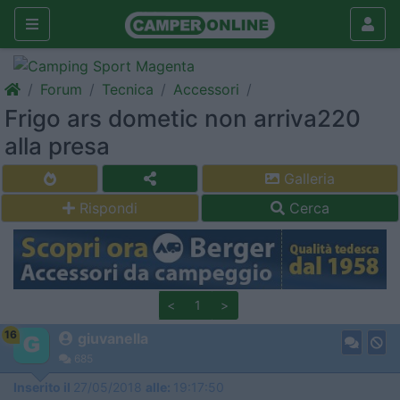
Forum
Tecnica
Accessori
Frigo ars dometic non arriva220
alla presa
Galleria
Rispondi
Cerca
<
1
>
16
giuvanella
685
Inserito il
27/05/2018
alle:
19:17:50