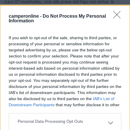
icaro S7 mobilvetta,, solo alla presa del frigo non arriva la
220,,siccome il cavo che e collegato alla presa e incassato non
capisco da dove parte,
camperonline -
Do Not Process My Personal
Information
16
impiegatodel...
30961
If you wish to opt-out of the sale, sharing to third parties, or
Inserito il
28/05/2018
alle:
08:14:41
processing of your personal or sensitive information for
targeted advertising by us, please use the below opt-out
In risposta al messaggio di
giuvanella
del
28/05/2018
alle
06:06:14
section to confirm your selection. Please note that after your
Il frigo e automatico la 220 alle altre prese arriva, il camper e icaro S7
opt-out request is processed you may continue seeing
mobilvetta,, solo alla presa del frigo non arriva la 220,,siccome il cavo
interest-based ads based on personal information utilized by
che e collegato alla presa e incassato non capisco da dove parte,
us or personal information disclosed to third parties prior to
your opt-out. You may separately opt-out of the further
in teoria, tutti i cavi, partono dal magnetotermico
disclosure of your personal information by third parties on the
Silvio
IAB’s list of downstream participants. This information may
also be disclosed by us to third parties on the
IAB’s List of
Downstream Participants
that may further disclose it to other
third parties.
Personal Data Processing Opt Outs
Please note that this website/app uses one or more Google