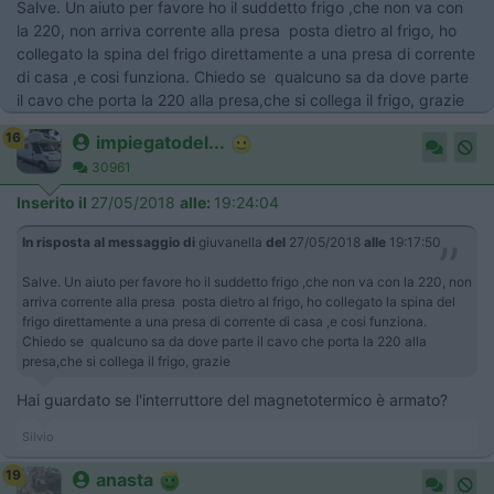
Salve. Un aiuto per favore ho il suddetto frigo ,che non va con
la 220, non arriva corrente alla presa posta dietro al frigo, ho
collegato la spina del frigo direttamente a una presa di corrente
di casa ,e cosi funziona. Chiedo se qualcuno sa da dove parte
il cavo che porta la 220 alla presa,che si collega il frigo, grazie
16
impiegatodel...
30961
Inserito il
27/05/2018
alle:
19:24:04
In risposta al messaggio di
giuvanella
del
27/05/2018
alle
19:17:50
Salve. Un aiuto per favore ho il suddetto frigo ,che non va con la 220, non
arriva corrente alla presa posta dietro al frigo, ho collegato la spina del
frigo direttamente a una presa di corrente di casa ,e cosi funziona.
Chiedo se qualcuno sa da dove parte il cavo che porta la 220 alla
presa,che si collega il frigo, grazie
Hai guardato se l'interruttore del magnetotermico è armato?
Silvio
19
anasta