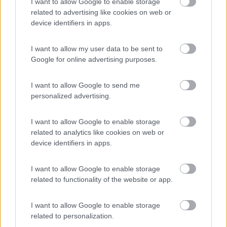
I want to allow Google to enable storage
mancherà 220 da nessuna parte, è quello del frigo.
related to advertising like cookies on web or
2) con la220 staccata cortocircuiti il cavo in arrivo al frigo e
device identifiers in apps.
scolleghi tutti i cavi lato magnetotermico. Poi trovi il cavo che è
in corto. Se non lo trovi vuol dire che è interrotto, per riscontro
I want to allow my user data to be sent to
devi verificare la continuità dei singoli conduttori tra fine linea e
Google for online advertising purposes.
partenza dal magnetotermico. Capire con siccurezza quale è il
cavo del frigo ti sarà utile perchè poi se necessario potrai usarlo
per attaccarci un cavo nuovo e usarlo per tirare dentro il nuovo.
I want to allow Google to send me
Andrea
personalized advertising.
20
scubidu
3850
I want to allow Google to enable storage
related to analytics like cookies on web or
Inserito il
28/05/2018
alle:
09:14:46
device identifiers in apps.
Che modello di frigo ?
16
giuvanella
I want to allow Google to enable storage
685
related to functionality of the website or app.
Inserito il
28/05/2018
alle:
09:18:37
Al magneto t. Ci sono attaccati solo due fili piu quello di terra
I want to allow Google to enable storage
giallo,,dovrei forse cercare quello che va alla presa frigo
related to personalization.
,aprendo la centralina sulla porta dove ci sono tutti comandi