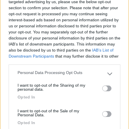
targeted advertising by us, please use the below opt-out
versione a bracci lunghi e nel mio caso c'era il foro per il sensore
section to confirm your selection. Please note that after your
temperatura
opt-out request is processed you may continue seeing
Condivido, ho visto quei coprigusci specialmente all estero, ma
interest-based ads based on personal information utilized by
sono brutti e grossolani.
us or personal information disclosed to third parties prior to
your opt-out. You may separately opt-out of the further
Sicuramente il guscio clone dell originale si trova in rete a prezzi
disclosure of your personal information by third parties on the
bassi, ho guardato per quello dello Sprinter (sperando di non
IAB’s list of downstream participants. This information may
averne bisogno) e veramente costano pochissimo e sono
also be disclosed by us to third parties on the
IAB’s List of
identici.
Downstream Participants
that may further disclose it to other
third parties.
____________________________________
Personal Data Processing Opt Outs
Tommaso IZ4DJI
Please note that this website/app uses one or more Google
services and may gather and store information including but
www.iz4dji.it
I want to opt-out of the Sharing of my
not limited to your visit or usage behaviour. You may click to
personal data.
grant or deny consent to Google and its third-party tags to
Opted In
use your data for below specified purposes in below Google
consent section.
I want to opt-out of the Sale of my
Personal Data.
Modificato da IZ4DJI il 13/01/2019 alle 16:40:37
Opted In