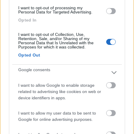
16
IvanG
I want to opt-out of processing my
3197
Personal Data for Targeted Advertising.
Inserito il
13/01/2019
alle:
16:49:19
Opted In
Io ho acquistato uno specchietto completo compatibile con
l'originale.
I want to opt-out of Collection, Use,
pagato 130€. E due anni che e montato.
Retention, Sale, and/or Sharing of my
Personal Data that Is Unrelated with the
Noto che la plastica, simile di aspetto, tende a sfaldarsi negli
Purposes for which it was collected.
angoli esterni, la lampada integrata era a led molto flebile.
Opted Out
Quando mettevo la freccia pareva fosse rotta andavano tutte
molto veloci.
Ora ho tolto quella led e messa a filamento, tornato come in
Google consents
origine.
Se tornassi indietro monterei l'originale, perche anche il sensore
I want to allow Google to enable storage
temperatura sballa fino a tre gradi in più.
related to advertising like cookies on web or
Ciao
device identifiers in apps.
Viaggio su: Helix Izoard 555 S
I want to allow my user data to be sent to
Google for online advertising purposes.
14
Gattosilvestro
7886