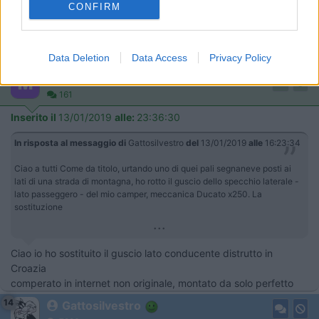
CONFIRM
Data Deletion
Data Access
Privacy Policy
17
Maltese
161
Inserito il
13/01/2019
alle:
23:36:30
In risposta al messaggio di
Gattosilvestro
del
13/01/2019
alle
16:23:34
Ciao a tutti Come da titolo, urtando uno di quei pali segnaneve posti ai
lati di una strada di montagna, ho rotto il guscio dello specchio laterale -
lato passeggero - del mio camper, meccanica Ducato x250. La
sostituzione
...
Ciao io ho sostituito il guscio lato conducente distrutto in
Croazia
comperato in internet non originale, montato da solo perfetto
14
Gattosilvestro