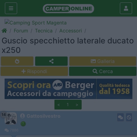
Forum
Tecnica
Accessori
Guscio specchietto laterale ducato
x250
Galleria
Rispondi
Cerca
<
1
>
14
Gattosilvestro
7886