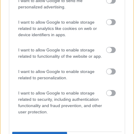
I want to allow Google to send me
Inserito il
13/01/2019
alle:
20:51:24
personalized advertising.
In risposta al messaggio di
IvanG
del
13/01/2019
alle
16:49:19
I want to allow Google to enable storage
Io ho acquistato uno specchietto completo compatibile con l'originale.
related to analytics like cookies on web or
pagato 130€. E due anni che e montato. Noto che la plastica, simile di
device identifiers in apps.
aspetto, tende a sfaldarsi negli angoli esterni, la lampada integrata era a
led
...
I want to allow Google to enable storage
related to functionality of the website or app.
Hai fatto tu il lavoro?
I want to allow Google to enable storage
Keep calm e buon camper Corrado
related to personalization.
I want to allow Google to enable storage
related to security, including authentication
functionality and fraud prevention, and other
user protection.