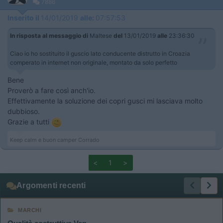
7886
Inserito il
14/01/2019
alle:
07:57:53
In risposta al messaggio di
Maltese
del
13/01/2019
alle
23:36:30
Ciao io ho sostituito il guscio lato conducente distrutto in Croazia
comperato in internet non originale, montato da solo perfetto
Bene
Proverò a fare così anch'io.
Effettivamente la soluzione dei copri gusci mi lasciava molto
dubbioso.
Grazie a tutti
Keep calm e buon camper Corrado
<
1
>
Argomenti recenti
MARCHI