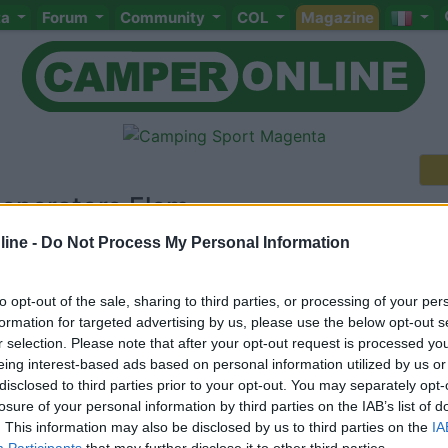
ta
Forum
Community
COL
Magazine
 generatore Elem
ine -
Do Not Process My Personal Information
to opt-out of the sale, sharing to third parties, or processing of your per
formation for targeted advertising by us, please use the below opt-out s
Meccanica
Cellula
Accessori
Eventi
Leggi
Comportamenti
D
r selection. Please note that after your opt-out request is processed y
eing interest-based ads based on personal information utilized by us or
Attivi
disclosed to third parties prior to your opt-out. You may separately opt-
<
1
>
losure of your personal information by third parties on the IAB’s list of
. This information may also be disclosed by us to third parties on the
IA