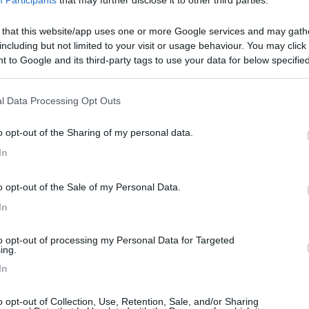
Participants
that may further disclose it to other third parties.
 that this website/app uses one or more Google services and may gath
including but not limited to your visit or usage behaviour. You may click 
ECEDENTI, CHE POI SONO STATI CANCELLATI, QUALCUNO ERA RIU
 to Google and its third-party tags to use your data for below specifi
NIC RGD 980 SS" CHE VENIVA VENDUTO IN VARI IPERCOOP IN TU
ogle consent section.
NO LEGGA QUESTO MSG E POSSA AIUTARMI INVIANDOMI VIA E-MAIL 
l Data Processing Opt Outs
o opt-out of the Sharing of my personal data.
In
e hai necessità di una traduzione dall'inglese o dal tedesco fammi sa
o opt-out of the Sale of my Personal Data.
<
1
>
In
Meccanica
Cellula
Accessori
Eventi
Leggi
Comportamenti
D
to opt-out of processing my Personal Data for Targeted
Attivi
ing.
In
o opt-out of Collection, Use, Retention, Sale, and/or Sharing