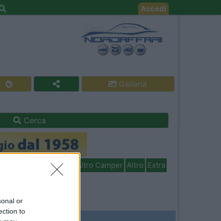
Accedi
Galleria
Cerca
isabili
In camper per
Altro Camper
Altro
Extra
sonal or
ection to