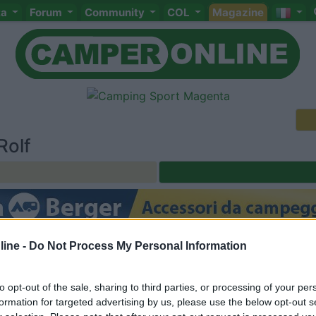
ta
Forum
Community
COL
Magazine
Rolf
Meccanica
Cellula
Accessori
Eventi
Leggi
Comportamenti
D
ine -
Do Not Process My Personal Information
Attivi
<
1
>
to opt-out of the sale, sharing to third parties, or processing of your per
formation for targeted advertising by us, please use the below opt-out s