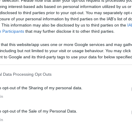
r selection. Please note that after your opt-out request is processed y
eing interest-based ads based on personal information utilized by us or
disclosed to third parties prior to your opt-out. You may separately opt-
losure of your personal information by third parties on the IAB’s list of
ncese di VR. Qualcuno li conosce?? Le pelli non centrano[:D][:D] Gigi
. This information may also be disclosed by us to third parties on the
IA
Participants
that may further disclose it to other third parties.
 that this website/app uses one or more Google services and may gath
including but not limited to your visit or usage behaviour. You may click 
 di adesso [:D] e comunque belli questi oscuranti, almeno da quello che
 to Google and its third-party tags to use your data for below specifi
 Saluti, Viktor
ogle consent section.
l Data Processing Opt Outs
o opt-out of the Sharing of my personal data.
ato in questo forum su
In
n particolare su questo indirizzo si possono notare questi oscuranti mo
o opt-out of the Sale of my Personal Data.
1.htm Molto cordialmente Gigi
In