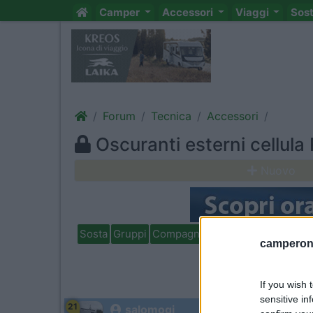
Camper
Accessori
Viaggi
Sos
Forum
Tecnica
Accessori
Oscuranti esterni cellula 
Nuovo
Sosta
Gruppi
Compagni
Italia
Estero
Marchi
camperonl
If you wish 
sensitive in
21
salomogi