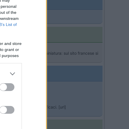
ou may
 personal
out of the
 downstream
B’s List of
er and store
to grant or
 si puà evincere dalla miniatura: sul sito francese si
ed purposes
lto belli e (sembra) efficaci. [url]