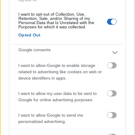
I want to opt-out of Collection, Use,
Retention, Sale, and/or Sharing of my
Personal Data that Is Unrelated with the
Purposes for which it was collected.
Opted Out
Google consents
qwertys
-
I want to allow Google to enable storage
related to advertising like cookies on web or
Inserito il
07/06/2006
alle:
23:10:58
device identifiers in apps.
mi puoi vendere un parallelatore cbe,magari con sconto
forumista??Se hai una postepay ti faccio la ricarica e
spedisci...grazie
I want to allow my user data to be sent to
Google for online advertising purposes.
tdtmed
-
I want to allow Google to send me
Inserito il
08/06/2006
alle:
09:49:02
personalized advertising.
Per pegaso 63
: nel pomeriggio se riesco ti dò tutte le
caratteristiche del prodotto e forse il manuale in formato pdf.