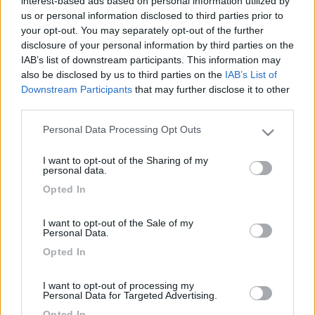
interest-based ads based on personal information utilized by
richiede". Se hai bisogno informazioni sui prodotti CBE io
us or personal information disclosed to third parties prior to
rivendo anche i loro prodotti ( chiedo scusa se a qualcuno da
your opt-out. You may separately opt-out of the further
fastidio il fatto che stia facendo una sorta di pubblicità ) Ciao
disclosure of your personal information by third parties on the
[:I]
IAB’s list of downstream participants. This information may
pegaso 63
also be disclosed by us to third parties on the
IAB’s List of
Downstream Participants
that may further disclose it to other
-
third parties.
Inserito il
07/06/2006
alle:
21:24:49
X tdtmed visto che rivendi prodotti cbe volevo chiederti io sul
Personal Data Processing Opt Outs
Please note that this website/app uses one or more Google
mio camper ho il pannello cbe o meglio la centralina e cbe 262-
services and may gather and store information including but
2 anche il parallelatore è cbe mà il pannello io non ho mai
I want to opt-out of the Sharing of my
not limited to your visit or usage behaviour. You may click to
personal data.
trovato traccia di che cosa sia poichè non c'è nessuna scritta
grant or deny consent to Google and its third-party tags to
nè riferimento hai watt premetto che il mezzo l'ho preso usato,
Opted In
use your data for below specified purposes in below Google
io credo chè sia da 50 watt le sue misure sono 130x34
consent section.
secondo tè è un prodotto cbe perche da quello che ho visto sul
I want to opt-out of the Sale of my
sito le misure di un 50 watt sono diverse potresti illuminarmi in
Personal Data.
materia grazie.
Opted In
I want to opt-out of processing my
Personal Data for Targeted Advertising.
Opted In