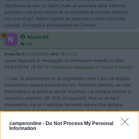
significare se non ho capito male un anomalia della batteria;
premetto che poco tempo fa ho sostituito la vecchia batteria
con una al gel. Volevo sapere se qualcuno poteva darmi dei
consigli. Vi ringrazio anticipatamente Zimmer.
18
Nicolo45
264
Inserito il
21/04/2014
alle:
19:12:12
quote:
Risposta al messaggio di zimmeroom inserito in data
21/04/2014 18:34:13 (
Visualizza messaggio in nuova finestra
)
>
> Ciao. Io attualmente ho un regolatore come il tuo col display.
Dovrebbero essere presenti tre led. Partendo dall'alto, se rossi
fissi indicano la batteria servizi (il primo) o la batteria motore (il
secondo) scariche (20-30% di capacità). Non so se hai il
manualetto, ma se ti servisse fammelo sapere che appena
posso faccio due fotocopie e te le invio. Ti saluto, Nicolò
15
zimmeroom
camperonline -
Do Not Process My Personal
23
Information
Inserito il
21/04/2014
alle:
21:26:23