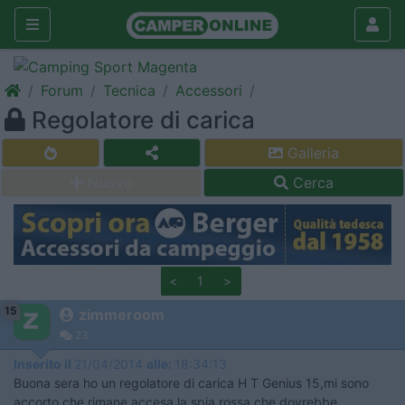
Forum
Tecnica
Accessori
Regolatore di carica
Galleria
Nuovo
Cerca
<
1
>
15
zimmeroom
23
Inserito il
21/04/2014
alle:
18:34:13
Buona sera ho un regolatore di carica H T Genius 15,mi sono
accorto che rimane accesa la spia rossa che dovrebbe