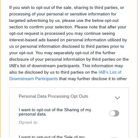
Grazie Nicolo' il mio regolatore non ha il display pero' ha i tre led
If you wish to opt-out of the sale, sharing to third parties, or
e quello rosso e' il primo, mi conviene farlo vedere da qualcuno
processing of your personal or sensitive information for
del mestiere per non incorrere in spiacevoli inconvenienti. Ti
targeted advertising by us, please use the below opt-out
ringrazio per la tua disponibilita' se non riesco a risolvere il
section to confirm your selection. Please note that after your
problema faro' lo sfacciato e ti chiedero' le fotocopie. Buona
opt-out request is processed you may continue seeing
serata Roberto.
interest-based ads based on personal information utilized by
us or personal information disclosed to third parties prior to
18
Nicolo45
your opt-out. You may separately opt-out of the further
264
disclosure of your personal information by third parties on the
IAB’s list of downstream participants. This information may
Inserito il
22/04/2014
alle:
10:11:03
also be disclosed by us to third parties on the
IAB’s List of
quote:
Risposta al messaggio di zimmeroom inserito in data
Downstream Participants
that may further disclose it to other
21/04/2014 21:26:23 (
Visualizza messaggio in nuova finestra
)
>
third parties.
> Ciao Roberto. Scusa, ma hai verificato con un tester la
Personal Data Processing Opt Outs
tensione sulla batteria servizi. Se è completamente scarica,
Please note that this website/app uses one or more Google
come indica il regolatore, forse sarebbe meglio verificarne la
services and may gather and store information including but
causa: da quanto è fermo il camper, se è ricoverato all'aperto
I want to opt-out of the Sharing of my
not limited to your visit or usage behaviour. You may click to
personal data.
col pannello che aiuta, se hai lasciato inavvertitamente qualche
grant or deny consent to Google and its third-party tags to
Opted In
utilizzatore in funzione, se i fusibili sono sani, ... Ti saluto, Nicolò
use your data for below specified purposes in below Google
15
consent section.
zimmeroom
I want to opt-out of the Sale of my