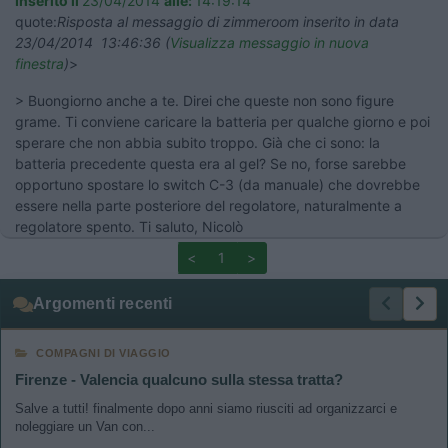
Inserito il
23/04/2014
alle:
14:19:14
quote:
Risposta al messaggio di zimmeroom inserito in data
23/04/2014 13:46:36 (
Visualizza messaggio in nuova
finestra
)
>
> Buongiorno anche a te. Direi che queste non sono figure
grame. Ti conviene caricare la batteria per qualche giorno e poi
sperare che non abbia subito troppo. Già che ci sono: la
batteria precedente questa era al gel? Se no, forse sarebbe
opportuno spostare lo switch C-3 (da manuale) che dovrebbe
essere nella parte posteriore del regolatore, naturalmente a
regolatore spento. Ti saluto, Nicolò
<
1
>
Argomenti recenti
COMPAGNI DI VIAGGIO
Firenze - Valencia qualcuno sulla stessa tratta?
Salve a tutti! finalmente dopo anni siamo riusciti ad organizzarci e
noleggiare un Van con...