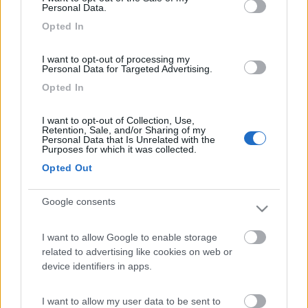
23
Personal Data.
Inserito il
22/04/2014
alle:
13:16:59
Opted In
Ciao Nicolo' purtroppo non ho ancora potuto fare nessuna
verifica, il camper e' rimessato in box chiuso, usato una
I want to opt-out of processing my
quindicina di giorni fa collegato alla corrente, pero' non mi sono
Personal Data for Targeted Advertising.
accorto di nulla. Quando lo porto in rimessaggio stacco la
Opted In
corrente in modo che non ci siano spie e strumenti accesi.
Questa sera se riesco provero' a fare controlli e prove e ti faro'
I want to opt-out of Collection, Use,
sapere. Grazie ancora e buona giornata. (Posso sapere di dove
Retention, Sale, and/or Sharing of my
Personal Data that Is Unrelated with the
sei) ciao.
Purposes for which it was collected.
Opted Out
Google consents
I want to allow Google to enable storage
related to advertising like cookies on web or
device identifiers in apps.
I want to allow my user data to be sent to